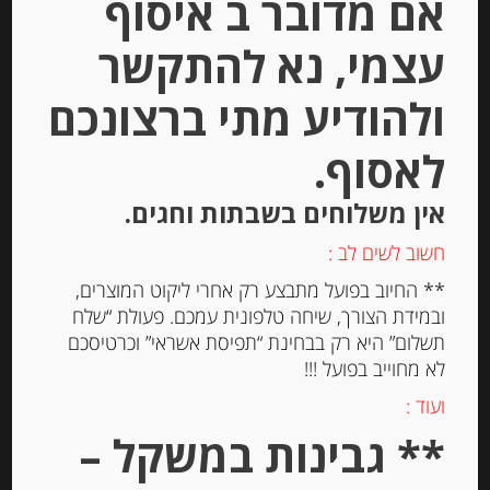
אם מדובר ב איסוף
עצמי, נא להתקשר
ולהודיע מתי ברצונכם
לאסוף.
אין משלוחים בשבתות וחגים.
חשוב לשים לב :
** החיוב בפועל מתבצע רק אחרי ליקוט המוצרים,
גבינת מוצרלה בופאל יח’ אחת 24%
ובמידת הצורך, שיחה טלפונית עמכם. פעולת “שלח
שומן 200 גרם La Marchesa
תשלום” היא רק בבחינת “תפיסת אשראי” וכרטיסכם
לא מחוייב בפועל !!!
ועוד :
-
** גבינות במשקל –
₪
32.00
מחיר ל 100 גרם: 16.00 ש"ח