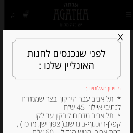
0
X
לפני שנכנסים לחנות
האונליין שלנו :
מחירון משלוחים :
* תל אביב עבר הירקון בצד שממזרח
לנתיבי איילון- 45 ש”ח
* תל אביב מדרום לירקון עד לקו
קפלן-דיזנגוף-בוגרשוב( צפון ישן, מרכז ) ,
רמת אביב, הגוש הגדול – 60 ש”ח