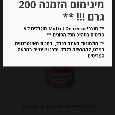
מינימום הזמנה 200
מחיר ל 100 גרם: 16.00 ש"ח
גרם !!! **
יחידות
** מוצרי De cecco ו Mutti מוגבלים ל 5
הוספה לסל
פריטים בסה״כ מכל הסוגים **
**
התמונות באתר בכלל, ובחנות האינטרנטית
בפרט,
להמחשה בלבד
. יתכנו שינויים במראה
Out of
הפריטים.
Stock
גבינה לבנה למריחה Paysan Breton