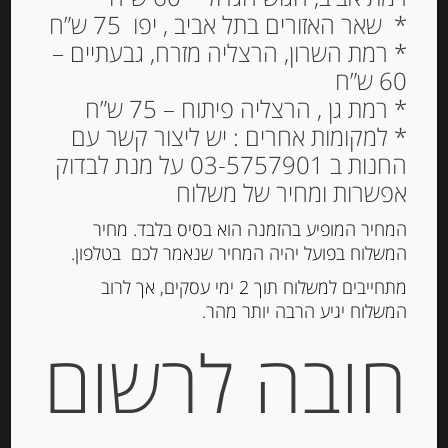
* שאר האזורים בתל אביב , יפו 75 ש”ח
* רמת השרון, הרצליה מזרח, גבעתיים –
60 ש”ח
גבינה בשלה קממבר 250
* רמת גן , הרצליה פיתוח – 75 ש”ח
גרם “קאלבדוס” 23% שומן
* למקומות אחרים : יש ליצור קשר עם
Au Calvados
החנות ב 03-5757901 על מנת לבדוק
אפשרות ומחיר של משלוח
58.00
₪
מחיר ל 100 גרם : 23.20 ש"ח
המחיר המופיע בהזמנה הוא בסיס בלבד. מחיר
המשלוח בפועל יהיה המחיר שנאמר לכם בטלפון.
מתחייבים למשלוח תוך 2 ימי עסקים, אך לרוב
המשלוח יגיע הרבה יותר מהר.
הוספה לסל
חובה לרשום
מק"ט:
3252950001423
קטגוריות:
גבינות ארוזות
,
גבינות רכות