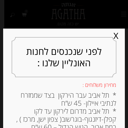
0
X
לפני שנכנסים לחנות
האונליין שלנו :
Out of
Stock
מחירון משלוחים :
* תל אביב עבר הירקון בצד שממזרח
לנתיבי איילון- 45 ש”ח
* תל אביב מדרום לירקון עד לקו
קפלן-דיזנגוף-בוגרשוב( צפון ישן, מרכז ) ,
רמת אביב, הגוש הגדול – 60 ש”ח