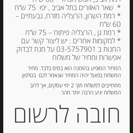
* שאר האזורים בתל אביב , יפו 75 ש”ח
* רמת השרון, הרצליה מזרח, גבעתיים –
60 ש”ח
* רמת גן , הרצליה פיתוח – 75 ש”ח
* למקומות אחרים : יש ליצור קשר עם
החנות ב 03-5757901 על מנת לבדוק
גבינת אמנטל הולנדית 150
אפשרות ומחיר של משלוח
גרם 29% שומן בפרוסות של
JACKS CHEESE
המחיר המופיע בהזמנה הוא בסיס בלבד. מחיר
המשלוח בפועל יהיה המחיר שנאמר לכם בטלפון.
20.00
₪
מתחייבים למשלוח תוך 2 ימי עסקים, אך לרוב
מחיר ל 100 גרם: 13.34 ש"ח
המשלוח יגיע הרבה יותר מהר.
חובה לרשום
המלאי אזל
מק"ט:
8710306155480
קטגוריות:
גבינות ארוזות
,
גבינות בפרוסות
,
גבינות חצי