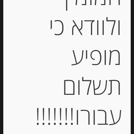
ולוודא כי
Out of
Stock
מופיע
תשלום
גבינת ריקוטה 7% שומן Belle France
עבורו!!!!!!!
-
₪
18.00