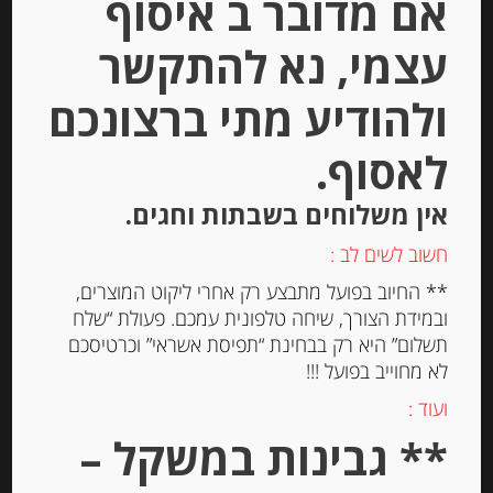
אם מדובר ב איסוף
יחידות
עצמי, נא להתקשר
הוספה לסל
ולהודיע מתי ברצונכם
לאסוף.
אין משלוחים בשבתות וחגים.
חשוב לשים לב :
** החיוב בפועל מתבצע רק אחרי ליקוט המוצרים,
ובמידת הצורך, שיחה טלפונית עמכם. פעולת “שלח
תשלום” היא רק בבחינת “תפיסת אשראי” וכרטיסכם
לא מחוייב בפועל !!!
גבינה טריה למריחה “מאדאם לואיק”
ועוד :
בסגנון טבעי עם מלח אטלנטי 24%
שומן MADAME LOÏK
** גבינות במשקל –
-