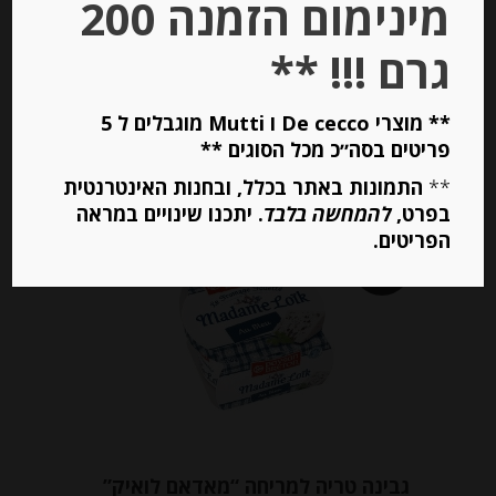
מינימום הזמנה 200
₪
20.00
גרם !!! **
יחידות
** מוצרי De cecco ו Mutti מוגבלים ל 5
פריטים בסה״כ מכל הסוגים **
הוספה לסל
**
התמונות באתר בכלל, ובחנות האינטרנטית
בפרט,
להמחשה בלבד
. יתכנו שינויים במראה
הפריטים.
Out of
Stock
גבינה טריה למריחה “מאדאם לואיק”