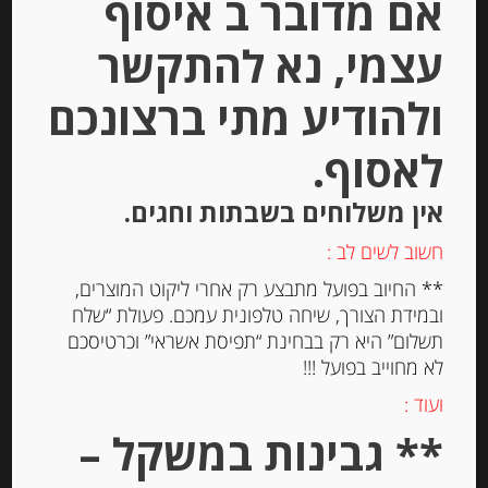
אם מדובר ב איסוף
עצמי, נא להתקשר
המחיר ל-100 גר
ולהודיע מתי ברצונכם
הוספה לסל
לאסוף.
אין משלוחים בשבתות וחגים.
Out of
Stock
חשוב לשים לב :
** החיוב בפועל מתבצע רק אחרי ליקוט המוצרים,
ובמידת הצורך, שיחה טלפונית עמכם. פעולת “שלח
תשלום” היא רק בבחינת “תפיסת אשראי” וכרטיסכם
לא מחוייב בפועל !!!
ועוד :
בזירון חרדל BASIRON
** גבינות במשקל –