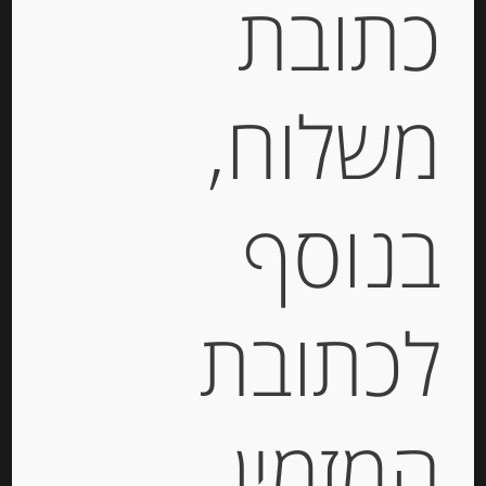
כתובת
גבינות איטלקיות
,
גבינות בזול
,
גבינות יבוא
,
גבינות
מאירופה
,
גבינות מחו"ל
,
גבינות צרפתיות
,
גבינת בקר
,
גבינת חלב בופאלו
,
גבינת עזים
,
דליס דה בורגון
,
משלוח,
לבאנה
,
מוצרלה
,
פלטת גבינות
,
פקורינו
,
קממבר
תיאור
בנוסף
גבינת באזירון פסטו אדום 34% שומן
מחיר: 14 ש”ח ל100 גרם
לכתובת
קוד גבינה 8057
מידע נוסף
המזמין