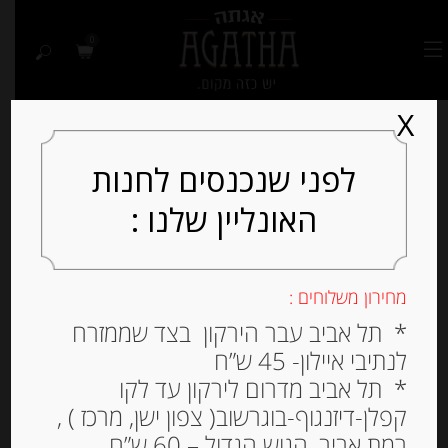
0
X
לפני שנכנסים לחנות
האונליין שלנו :
מחירון משלוחים :
* תל אביב עבר הירקון בצד שממזרח
לנתיבי איילון- 45 ש”ח
* תל אביב מדרום לירקון עד לקו
קפלן-דיזנגוף-בוגרשוב( צפון ישן, מרכז ) ,
רמת אביב, הגוש הגדול – 60 ש”ח