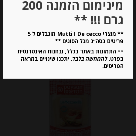
מינימום הזמנה 200
-
גרם !!! **
₪
54.00
** מוצרי De cecco ו Mutti מוגבלים ל 5
פריטים בסה״כ מכל הסוגים **
יחידות
**
התמונות באתר בכלל, ובחנות האינטרנטית
בפרט,
להמחשה בלבד
. יתכנו שינויים במראה
הוספה לסל
הפריטים.