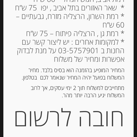
* שאר האזורים בתל אביב , יפו 75 ש”ח
* רמת השרון, הרצליה מזרח, גבעתיים –
גבינת גאודה פסטו אדום
60 ש”ח
34% שומן
* רמת גן , הרצליה פיתוח – 75 ש”ח
14.00
₪
* למקומות אחרים : יש ליצור קשר עם
החנות ב 03-5757901 על מנת לבדוק
14
₪
: מחיר ל 100 גרם
אפשרות ומחיר של משלוח
גרמים
המחיר המופיע בהזמנה הוא בסיס בלבד. מחיר
הוספה לסל
המשלוח בפועל יהיה המחיר שנאמר לכם בטלפון.
מתחייבים למשלוח תוך 2 ימי עסקים, אך לרוב
המשלוח יגיע הרבה יותר מהר.
מק"ט:
99111
חובה לרשום
קטגוריות:
גבינות במשקל
,
חצי קשות
תגיות:
QUALITY CHEESE
,
CHEESE
,
AGATHA
,
בוראטה
,
גבינה בסקית
,
גבינה כחולה
,
גבינה מחבל
הבסקים
,
גבינה עם כמהין
,
גבינה צרפתית
,
גבינות
,