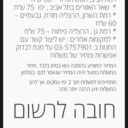
* שאר האזורים בתל אביב , יפו 75 ש”ח
* רמת השרון, הרצליה מזרח, גבעתיים –
60 ש”ח
* רמת גן , הרצליה פיתוח – 75 ש”ח
* למקומות אחרים : יש ליצור קשר עם
גבינת גאודה מיושנת
החנות ב 03-5757901 על מנת לבדוק
מונטנה וולדהוייזן
אפשרות ומחיר של משלוח
Veldhuyzen Montana
Intenso
המחיר המופיע בהזמנה הוא בסיס בלבד. מחיר
המשלוח בפועל יהיה המחיר שנאמר לכם בטלפון.
18.50
₪
מתחייבים למשלוח תוך 2 ימי עסקים, אך לרוב
18.5
₪
: מחיר ל 100 גרם
המשלוח יגיע הרבה יותר מהר.
חובה לרשום
גרמים
הוספה לסל