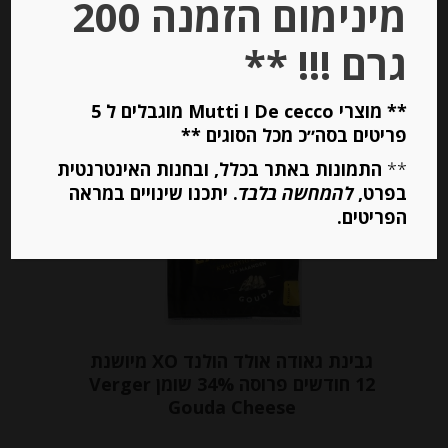
מינימום הזמנה 200
המחיר ל-100 גר
גרם !!! **
הוספה לסל
** מוצרי De cecco ו Mutti מוגבלים ל 5
פריטים בסה״כ מכל הסוגים **
Out of
**
התמונות באתר בכלל, ובחנות האינטרנטית
Stock
בפרט,
להמחשה בלבד
. יתכנו שינויים במראה
הפריטים.
גבינת גאודה אולד הולנד XO מיושנת
12 חודשים פרוסה 34% שומן Verger
Gouda Cheese