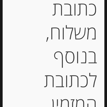
כתובת
מק"ט:
2001020000207
קטגוריות:
גבינות במשקל
,
חצי קשות
תגיות:
QUALITY CHEESE
,
CHEESE
,
AGATHA
,
משלוח,
בוראטה
,
גאודה
,
גבינה בסקית
,
גבינה כחולה
,
גבינה
מחבל הבסקים
,
גבינה עם כמהין
,
גבינה צרפתית
,
גבינות
,
גבינות איטלקיות
,
גבינות בזול
,
גבינות יבוא
,
גבינות מאירופה
,
גבינות מחו"ל
,
גבינות צרפתיות
,
גבינת
בנוסף
בקר
,
גבינת חלב בופאלו
,
גבינת עזים
,
דליס דה בורגון
,
לבאנה
,
מוצרלה
,
פלטת גבינות
,
פקורינו
,
קממבר
לכתובת
תיאור
גבינת גאודה מיושנת מונטנה
המזמין
וולדהוייזן Veldhuyzen
Montana Intenso