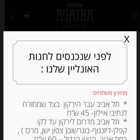
0
X
לפני שנכנסים לחנות
האונליין שלנו :
מחירון משלוחים :
* תל אביב עבר הירקון בצד שממזרח
לנתיבי איילון- 45 ש”ח
* תל אביב מדרום לירקון עד לקו
קפלן-דיזנגוף-בוגרשוב( צפון ישן, מרכז ) ,
רמת אביב, הגוש הגדול – 60 ש”ח