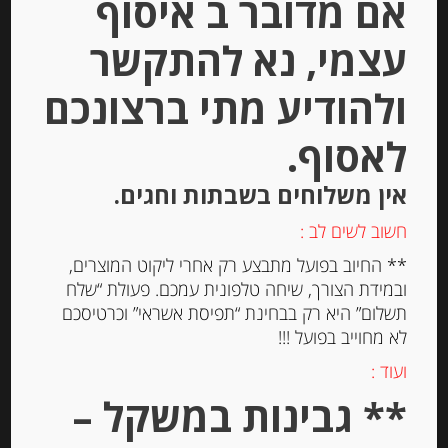
אם מדובר ב איסוף
עצמי, נא להתקשר
Out of
Stock
ולהודיע מתי ברצונכם
לאסוף.
אין משלוחים בשבתות וחגים.
חשוב לשים לב :
** החיוב בפועל מתבצע רק אחרי ליקוט המוצרים,
גבינת גאודה מיושנת מונטנה 24 חודש
ובמידת הצורך, שיחה טלפונית עמכם. פעולת “שלח
וולדהוייזן Veldhuyzen Montana
תשלום” היא רק בבחינת “תפיסת אשראי” וכרטיסכם
לא מחוייב בפועל !!!
-
ועוד :
₪
23.00
** גבינות במשקל –