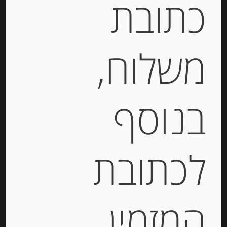
כתובת
קטגוריות:
גבינות במשקל
,
חצי קשות
תגיות:
QUALITY CHEESE
,
CHEESE
,
AGATHA
,
בוראטה
,
גאודה
,
גבינה בסקית
,
גבינה כחולה
,
גבינה
משלוח,
מחבל הבסקים
,
גבינה עם כמהין
,
גבינה צרפתית
,
גבינות
,
גבינות איטלקיות
,
גבינות בזול
,
גבינות יבוא
,
גבינות מאירופה
,
גבינות מחו"ל
,
גבינות צרפתיות
,
גבינת
חלב בופאלו
,
גבינת עזים
,
דליס דה בורגון
,
לבאנה
,
בנוסף
מוצרלה
,
פלטת גבינות
,
פקורינו
,
קממבר
תיאור
לכתובת
גבינת עזים גאודה מיילד
מחיר :11 ש”ח ל 100 גרם.
המזמין
קוד מוצר: 200888