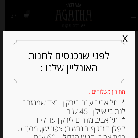
0
X
לפני שנכנסים לחנות
האונליין שלנו :
מחירון משלוחים :
* תל אביב עבר הירקון בצד שממזרח
לנתיבי איילון- 45 ש”ח
* תל אביב מדרום לירקון עד לקו
קפלן-דיזנגוף-בוגרשוב( צפון ישן, מרכז ) ,
רמת אביב, הגוש הגדול – 60 ש”ח