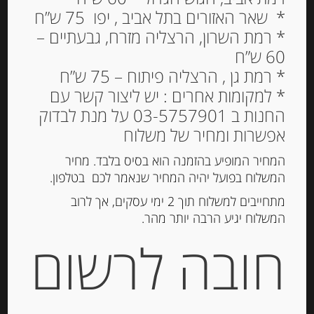
* שאר האזורים בתל אביב , יפו 75 ש”ח
* רמת השרון, הרצליה מזרח, גבעתיים –
60 ש”ח
גבינת גאודה עזים הולנדית
* רמת גן , הרצליה פיתוח – 75 ש”ח
חצי קשה VAN
* למקומות אחרים : יש ליצור קשר עם
BREUKELEN MILD
החנות ב 03-5757901 על מנת לבדוק
GOUDA GOAT CHEESE
אפשרות ומחיר של משלוח
11.00
₪
המחיר המופיע בהזמנה הוא בסיס בלבד. מחיר
המשלוח בפועל יהיה המחיר שנאמר לכם בטלפון.
11
₪
: מחיר ל 100 גרם
מתחייבים למשלוח תוך 2 ימי עסקים, אך לרוב
גרמים
המשלוח יגיע הרבה יותר מהר.
חובה לרשום
הוספה לסל
מק"ט:
200888