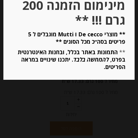
מינימום הזמנה 200
גרם !!! **
** מוצרי De cecco ו Mutti מוגבלים ל 5
גבינה גאודה אולד אמסטרדם Old
פריטים בסה״כ מכל הסוגים **
Amsterdam
**
התמונות באתר בכלל, ובחנות האינטרנטית
בפרט,
להמחשה בלבד
. יתכנו שינויים במראה
הפריטים.
-
₪
16.50
מחיר ל 100 גרם: 17.33 ש"ח
מחיר ל 100 גרם: 17.33 ש"ח
יחידות
הוספה לסל