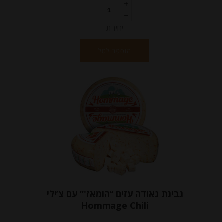
יחידות
הוספה לסל
גבינת גאודה עזים “הומאז'” עם צ’ילי
Hommage Chili