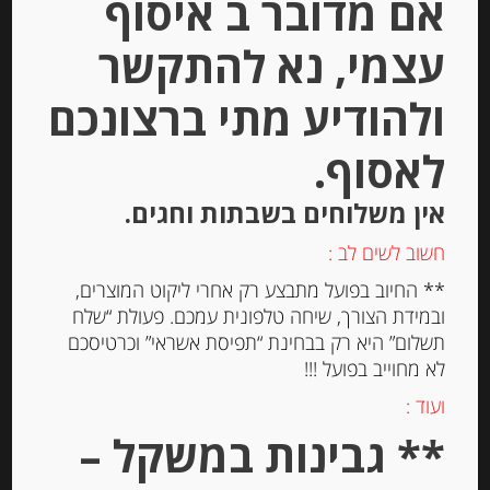
אם מדובר ב איסוף
שומן KapteIn Gouda Cheese
עצמי, נא להתקשר
-
ולהודיע מתי ברצונכם
₪
17.00
מחיר ל 100 גרם: 10.63 ש"ח
לאסוף.
מחיר ל 100 גרם: 10.63 ש"ח
אין משלוחים בשבתות וחגים.
חשוב לשים לב :
יחידות
** החיוב בפועל מתבצע רק אחרי ליקוט המוצרים,
הוספה לסל
ובמידת הצורך, שיחה טלפונית עמכם. פעולת “שלח
תשלום” היא רק בבחינת “תפיסת אשראי” וכרטיסכם
לא מחוייב בפועל !!!
ועוד :
** גבינות במשקל –