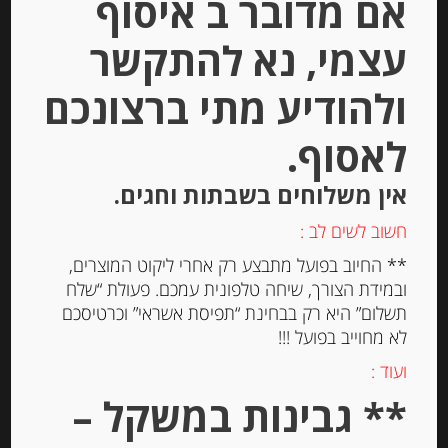
אם מדובר ב איסוף
הוספה לסל
עצמי, נא להתקשר
ולהודיע מתי ברצונכם
Out of
Stock
לאסוף.
אין משלוחים בשבתות וחגים.
חשוב לשים לב :
** החיוב בפועל מתבצע רק אחרי ליקוט המוצרים,
ובמידת הצורך, שיחה טלפונית עמכם. פעולת “שלח
גבינת “טולום” מקורית 21% שומן 900
תשלום” היא רק בבחינת “תפיסת אשראי” וכרטיסכם
גרם Tulum
לא מחוייב בפועל !!!
ועוד :
** גבינות במשקל –
-
₪
76.00