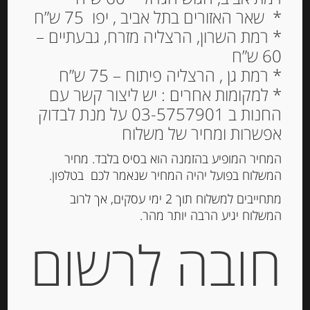
* שאר האזורים בתל אביב , יפו 75 ש”ח
* רמת השרון, הרצליה מזרח, גבעתיים –
60 ש”ח
גבינת גאודה פרוסה 160
* רמת גן , הרצליה פיתוח – 75 ש”ח
גרם 30% שומן Paysan
* למקומות אחרים : יש ליצור קשר עם
Breton
החנות ב 03-5757901 על מנת לבדוק
אפשרות ומחיר של משלוח
23.00
₪
מחיר ל 100 גרם: 14.38 ש"ח
המחיר המופיע בהזמנה הוא בסיס בלבד. מחיר
המשלוח בפועל יהיה המחיר שנאמר לכם בטלפון.
מתחייבים למשלוח תוך 2 ימי עסקים, אך לרוב
המשלוח יגיע הרבה יותר מהר.
הוספה לסל
חובה לרשום
מק"ט:
3412290040968
קטגוריות:
גבינות ארוזות
,
גבינות בפרוסות
,
מוצרים