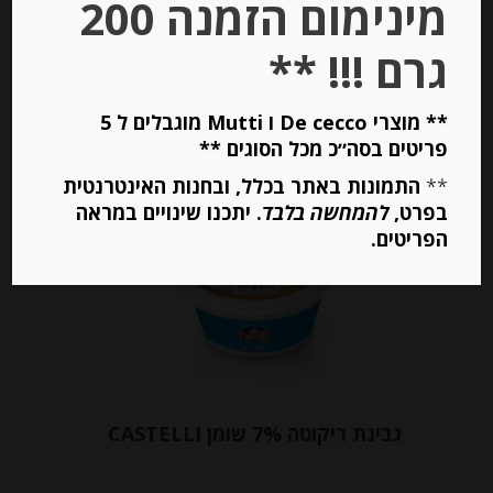
מינימום הזמנה 200
גרם !!! **
יחידות
הוספה לסל
** מוצרי De cecco ו Mutti מוגבלים ל 5
פריטים בסה״כ מכל הסוגים **
**
התמונות באתר בכלל, ובחנות האינטרנטית
Out of
בפרט,
להמחשה בלבד
. יתכנו שינויים במראה
Stock
הפריטים.
גבינת ריקוטה 7% שומן CASTELLI