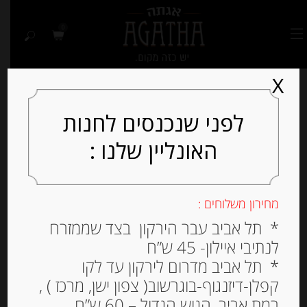
0
X
לפני שנכנסים לחנות
האונליין שלנו :
מחירון משלוחים :
* תל אביב עבר הירקון בצד שממזרח
לנתיבי איילון- 45 ש”ח
* תל אביב מדרום לירקון עד לקו
קפלן-דיזנגוף-בוגרשוב( צפון ישן, מרכז ) ,
רמת אביב, הגוש הגדול – 60 ש”ח