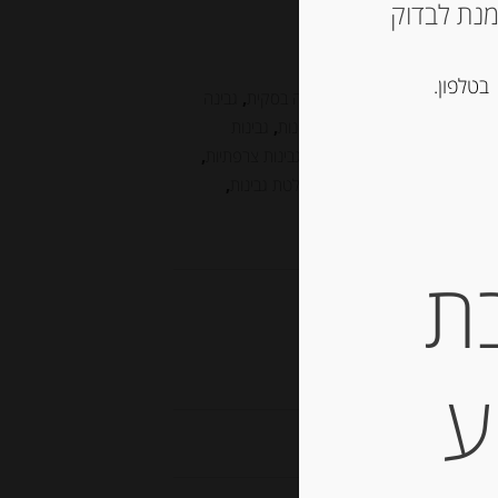
ש ליצור קשר עם החנות ב 03-5757901 על מנת לבדוק
ות
בטלפון.
CHE
,
AGATHA
,
בוראטה
,
גבינה בסקית
,
גבינה
ה עם כמהין
,
גבינה צרפתית
,
גבינות
,
גבינות
גבינות מאירופה
,
גבינות מחו"ל
,
גבינות צרפתיות
,
ס דה בורגון
,
לבאנה
,
מוצרלה
,
פלטת גבינות
,
ת
Agou”
ע