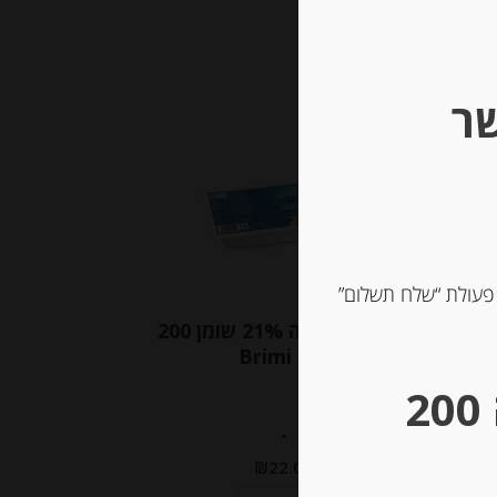
שר
Out of
Stock
 פעולת “שלח תשלום”
גבינת מוצרלה 21% שומן 200
גרם Brimi
** גבינות במשקל – מינימום הזמנה 200
ט קרמל נורבגי TINE
-
₪
22.00