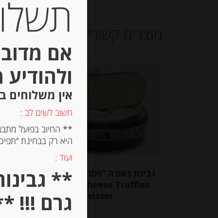
תשלום 
מוצרים קשורים
אם מדובר
ולהודיע 
אין משלוחים ב
חשוב לשים לב :
** החיוב בפועל מתבצ
היא רק בבחינת “תפיסת
ועוד :
גבינת גאודה “ויסר” עם כמהין
gouda cheese Truffles
גרם 22% שומן LA
גרם !!! **
visser