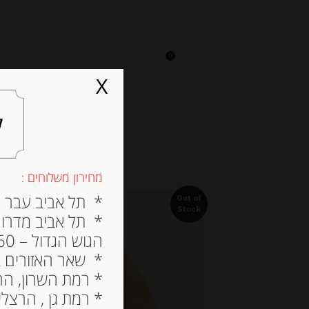
0
על אגתה
מסעדה
X
ל
מחירון משלוחים :
* תל אביב עבר הירק
Out of
Stock
* תל אביב מדרום ל
הגוש הגדול – 60 ש”ח
* שאר האזורים בתל א
* רמת השרון, הרצלי
* רמת גן , הרצליה פי