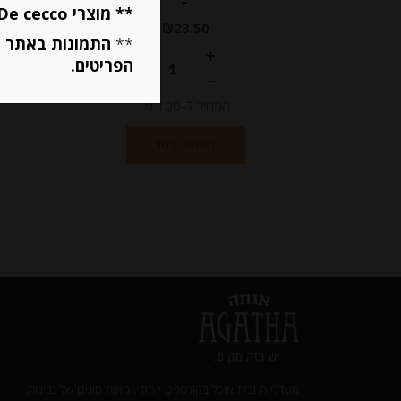
-
** מוצרי De cecco ו Mutti מוגבלים ל 5 פריטים בסה״כ מכל הסוגים **
₪
23.50
מחיר ל 100 גרם: 9.00 ש"ח
**
התמונות באתר ב
הפריטים.
מחיר ל 100 גרם: 9.00 ש"ח
המחיר ל-100 גר
הוספה לסל
מעדנייה ובית אוכל בקונספט ייחודי. מאות סוגים של גבינות,