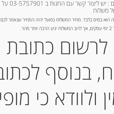
* למקומות אחרים : י
מק"ט:
1362
ל משלוח
קטגוריות:
גבינות במשקל
,
חצי קש
 הוא בסיס בלבד. מחיר המשלוח בפועל יהיה המחיר שנאמר לכם 
תגיות:
QUALITY CHEESE
,
ESE
הר.
כחולה
,
גבינה מחבל הבסקים
,
גבינ
איטלקיות
,
גבינות בזול
,
לרשום כתובת
גבינות יבוא
,
גבינת חלב בופאלו
,
גבינת עזים
,
דלי
פקורינו
,
קממבר
, בנוסף לכתוב
תיאור
גבינת כבשים אגור מחבל הבאסקים “r
 ולוודא כי מופי
מידע נוסף