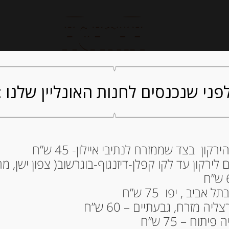
חנות אונליין
קייטרינג
ה
פני שנכנסים לחנות האונליין שלנו :
ון בצד שממזרח לנתיבי איילון- 45 ש”ח
גבינת כבשים אגו
ירקון עד לקו קפלן-דיזנגוף-בוגרשוב( צפון ישן, מרכ
“Agour”
30.00
₪
ביב , יפו 75 ש”ח
ה מזרח, גבעתיים – 60 ש”ח
המלאי אזל
תוח – 75 ש”ח