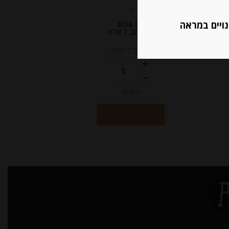
-
נויים במראה
₪
36.00
מחיר ל 100 גרם: 7.20 ש"ח
מחיר ל 100 גרם: 7.20 ש"ח
יחידות
הוספה לסל