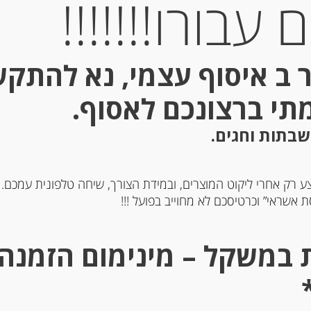
עבורו!!!!!!!
 ב איסוף עצמי, נא להתק
מתי ברצונכם לאסוף.
שבתות וחגים.
ע רק אחרי ליקוט המוצרים, ובמידת הצורך, שיחה טלפונית עמכם.
 אשראי” וכרטיסכם לא מחוייב בפועל !!!
 מוצרלה בופאל יח’ אחת
גבינה למריחה “מאדאם לוא
24% שומן 200 גרם La
עם בצל
Marchesa
שומן MADAME LOÏK