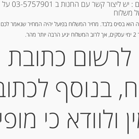
* למקומות אחרים : י
ל משלוח
הוספה ל
 הוא בסיס בלבד. מחיר המשלוח בפועל יהיה המחיר שנאמר לכם 
הר.
מק"ט:
3023260030980
לרשום כתובת
קטגוריות:
גבינות ארוזות
,
גבינות כ
תגית:
רוקפור
, בנוסף לכתוב
תיאור
 ולוודא כי מופי
Societe
מידע נוסף