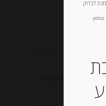
ש ליצור קשר עם החנות ב 03-5757901 על מנת לבדוק
סל
בטלפון.
חולות
ת
גבינת כבשים כחולה”רוקפור” 32% שומן Roquefort
ע