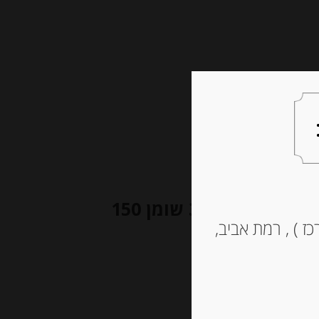
צעות למתנה
צרו קשר
גבינת כבשים כחולה”רוקפור” 32% שומן 150
ז ) , רמת אביב,