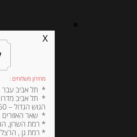
0
על אגתה
מסעדה
X
ל
מחירון משלוחים :
* תל אביב עבר הירק
* תל אביב מדרום ל
הגוש הגדול – 60 ש”ח
* שאר האזורים בתל א
* רמת השרון, הרצלי
* רמת גן , הרצליה פי