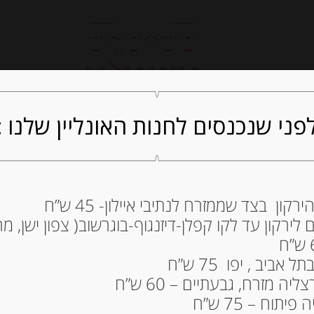
חנות אונליין
קייטרינג
ה
פני שנכנסים לחנות האונליין שלנו :
ון בצד שממזרח לנתיבי איילון- 45 ש”ח
ירקון עד לקו קפלן-דיזנגוף-בוגרשוב( צפון ישן, מרכ
גרם Roquefort Societe
46.00
₪
ביב , יפו 75 ש”ח
מחיר ל 100 מ"ל : 30.67 ש"ח
ה מזרח, גבעתיים – 60 ש”ח
תוח – 75 ש”ח