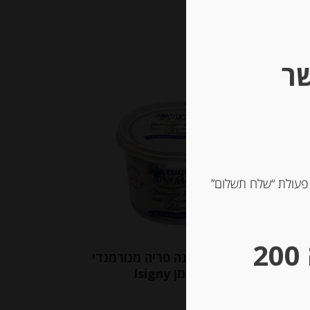
שר
Out of
Stock
 פעולת “שלח תשלום”
** גבינות במשקל – מינימום הזמנה 200
יק”
גבינת קרם לבנה טריה מנורמנדי
צלי שאלוט ועירית 23%
8% שומן Isigny