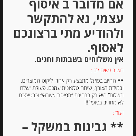
אם מדובר ב איסוף
Out of
Stock
עצמי, נא להתקשר
ולהודיע מתי ברצונכם
לאסוף.
אין משלוחים בשבתות וחגים.
גבינת גאודה עזים “הומאז'” מילד
חשוב לשים לב :
Hommage Mild
** החיוב בפועל מתבצע רק אחרי ליקוט המוצרים,
ובמידת הצורך, שיחה טלפונית עמכם. פעולת “שלח
תשלום” היא רק בבחינת “תפיסת אשראי” וכרטיסכם
-
לא מחוייב בפועל !!!
₪
9.90
ועוד :
** גבינות במשקל –
המחיר ל-100 גר