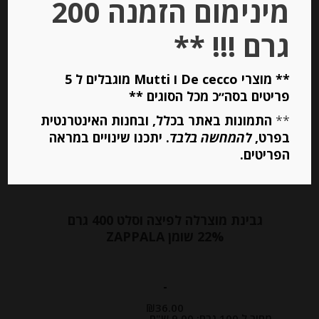
מינימום הזמנה 200
הוספה לסל
גרם !!! **
** מוצרי De cecco ו Mutti מוגבלים ל 5
פריטים בסה״כ מכל הסוגים **
**
התמונות באתר בכלל, ובחנות האינטרנטית
בפרט,
להמחשה בלבד
. יתכנו שינויים במראה
הפריטים.
גבינת מוצרלה לפיצה וסלט 400 גרם
22% שומן ZAPPALA
-
₪
36.00
מחיר ל 100 גרם: 9.00 ש"ח