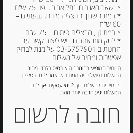
* שאר האזורים בתל אביב , יפו 75 ש”ח
* רמת השרון, הרצליה מזרח, גבעתיים –
60 ש”ח
* רמת גן , הרצליה פיתוח – 75 ש”ח
* למקומות אחרים : יש ליצור קשר עם
החנות ב 03-5757901 על מנת לבדוק
אפשרות ומחיר של משלוח
המחיר המופיע בהזמנה הוא בסיס בלבד. מחיר
המשלוח בפועל יהיה המחיר שנאמר לכם בטלפון.
מתחייבים למשלוח תוך 2 ימי עסקים, אך לרוב
המשלוח יגיע הרבה יותר מהר.
גבינת עזים “בושה” סוורה
חובה לרשום
Goat cheese Cabrifin
17.00
₪
המלאי אזל