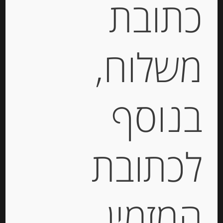
כתובת
מק"ט:
201336000380
קטגוריות:
גבינות במשקל
,
רכות
משלוח,
תגיות:
QUALITY CHEESE
,
CHEESE
,
AGATHA
,
בוראטה
,
גבינה בסקית
,
גבינה כחולה
,
גבינה מחבל
הבסקים
,
גבינה עם כמהין
,
גבינה צרפתית
,
גבינות
,
גבינות איטלקיות
,
גבינות בזול
,
גבינות יבוא
,
גבינות
בנוסף
מאירופה
,
גבינות מחו"ל
,
גבינות צרפתיות
,
גבינת
"בושה"
,
גבינת חלב בופאלו
,
גבינת עזים
,
דליס דה
בורגון
,
לבאנה
,
מוצרלה
,
פלטת גבינות
,
פקורינו
,
לכתובת
קממבר
תיאור
המזמין
גבינת עזים “בושה” סוורה Goat