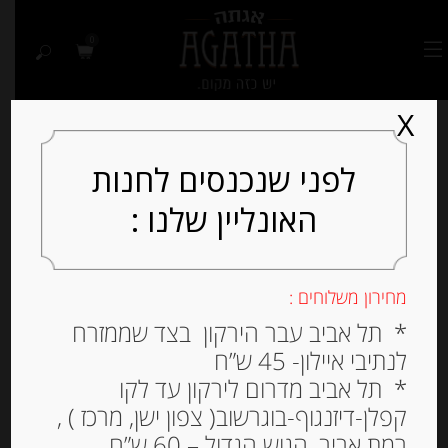
0
X
לפני שנכנסים לחנות
האונליין שלנו :
Out of
Stock
מחירון משלוחים :
* תל אביב עבר הירקון בצד שממזרח
לנתיבי איילון- 45 ש”ח
* תל אביב מדרום לירקון עד לקו
קפלן-דיזנגוף-בוגרשוב( צפון ישן, מרכז ) ,
רמת אביב, הגוש הגדול – 60 ש”ח