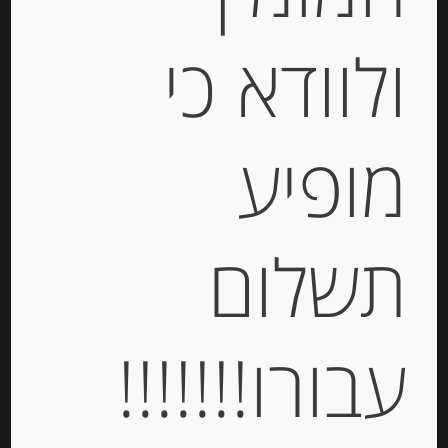
ולוודא כי
מופיע
גבינה טריה למריחה “מאדאם לואיק”
בסגנון טבעי עם מלח אטלנטי 24%
שומן MADAME LOÏK
תשלום
-
₪
20.00
עבורו!!!!!!!
יחידות
הוספה לסל