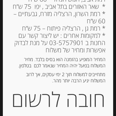
* שאר האזורים בתל אביב , יפו 75 ש”ח
* רמת השרון, הרצליה מזרח, גבעתיים –
60 ש”ח
גבינת עזים במעטפת פלפל
* רמת גן , הרצליה פיתוח – 75 ש”ח
22% שומן 100 גרם La
* למקומות אחרים : יש ליצור קשר עם
buchette poivre P.
החנות ב 03-5757901 על מנת לבדוק
Jacquin & Fils
אפשרות ומחיר של משלוח
21.00
₪
המחיר המופיע בהזמנה הוא בסיס בלבד. מחיר
המשלוח בפועל יהיה המחיר שנאמר לכם בטלפון.
מחיר ל 100 גרם: 21.00 ש"ח
מתחייבים למשלוח תוך 2 ימי עסקים, אך לרוב
המלאי אזל
המשלוח יגיע הרבה יותר מהר.
חובה לרשום
מק"ט:
3369640030813
קטגוריות:
גבינות ארוזות
,
גבינות רכות
,
מוצרים חדשים
תגית:
גבינת עזים