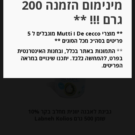
מינימום הזמנה 200
יחידות
גרם !!! **
הוספה לסל
** מוצרי De cecco ו Mutti מוגבלים ל 5
פריטים בסה״כ מכל הסוגים **
**
התמונות באתר בכלל, ובחנות האינטרנטית
בפרט,
להמחשה בלבד
. יתכנו שינויים במראה
הפריטים.
גבינת לאבנה יוונית מחלב בקר 10%
שומן 500 גרם Labneh Kolios