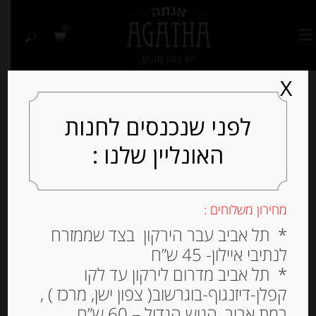
0
X
לפני שנכנסים לחנות
האונליין שלנו :
Out of
Stock
מחירון משלוחים :
* תל אביב עבר הירקון בצד שממזרח
לנתיבי איילון- 45 ש”ח
* תל אביב מדרום לירקון עד לקו
קפלן-דיזנגוף-בוגרשוב( צפון ישן, מרכז ) ,
רמת אביב, הגוש הגדול – 60 ש”ח