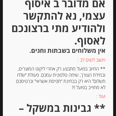
אם מדובר ב איסוף
עצמי, נא להתקשר
Out of
ולהודיע מתי ברצונכם
Stock
לאסוף.
אין משלוחים בשבתות וחגים.
חשוב לשים לב :
** החיוב בפועל מתבצע רק אחרי ליקוט המוצרים,
גבינה טריה למריחה “מאדאם לואיק”
ובמידת הצורך, שיחה טלפונית עמכם. פעולת “שלח
בתוספת גבינה כחולה 23% שומן
תשלום” היא רק בבחינת “תפיסת אשראי” וכרטיסכם
MADAME LOÏK
לא מחוייב בפועל !!!
ועוד :
-
** גבינות במשקל –
₪
26.00