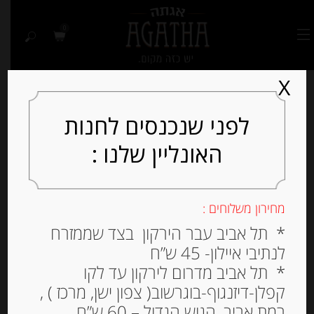
0
X
לפני שנכנסים לחנות
האונליין שלנו :
Out of
Stock
מחירון משלוחים :
* תל אביב עבר הירקון בצד שממזרח
לנתיבי איילון- 45 ש”ח
* תל אביב מדרום לירקון עד לקו
קפלן-דיזנגוף-בוגרשוב( צפון ישן, מרכז ) ,
רמת אביב, הגוש הגדול – 60 ש”ח