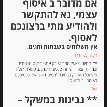
אם מדובר ב איסוף
עצמי, נא להתקשר
ולהודיע מתי ברצונכם
גבינה טריה למריחה “מאדאם לואיק”
בסגנון טבעי עם מלח אטלנטי 24%
לאסוף.
שומן MADAME LOÏK
אין משלוחים בשבתות וחגים.
-
חשוב לשים לב :
₪
20.00
** החיוב בפועל מתבצע רק אחרי ליקוט המוצרים,
ובמידת הצורך, שיחה טלפונית עמכם. פעולת “שלח
יחידות
תשלום” היא רק בבחינת “תפיסת אשראי” וכרטיסכם
לא מחוייב בפועל !!!
הוספה לסל
ועוד :
** גבינות במשקל –
Out of