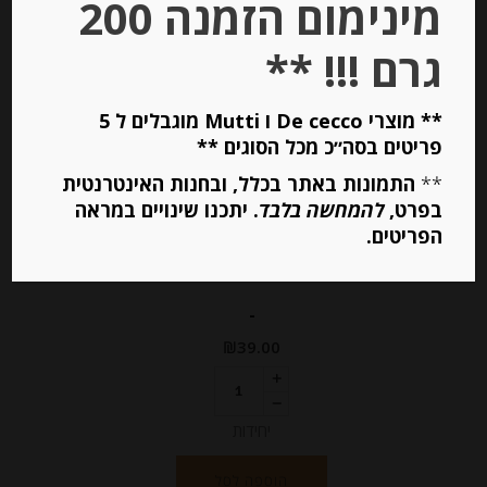
מינימום הזמנה 200
Stock
גרם !!! **
** מוצרי De cecco ו Mutti מוגבלים ל 5
פריטים בסה״כ מכל הסוגים **
**
התמונות באתר בכלל, ובחנות האינטרנטית
בפרט,
להמחשה בלבד
. יתכנו שינויים במראה
גבינת קרם לבנה טריה מנורמנדי 8%
הפריטים.
שומן ISIGNY
-
₪
39.00
יחידות
הוספה לסל