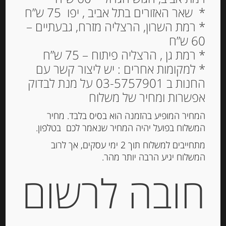
גבינת עזים “סנט מור
* שאר האזורים בתל אביב , יפו 75 ש”ח
סלקשיין” 23.5 שומן St
* רמת השרון, הרצליה מזרח, גבעתיים –
Maure Selection
60 ש”ח
36.00
* רמת גן , הרצליה פיתוח – 75 ש”ח
₪
* למקומות אחרים : יש ליצור קשר עם
המלאי אזל
החנות ב 03-5757901 על מנת לבדוק
אפשרות ומחיר של משלוח
מק"ט:
3523237782008
המחיר המופיע בהזמנה הוא בסיס בלבד. מחיר
קטגוריות:
גבינות ארוזות
,
גבינות רכות
המשלוח בפועל יהיה המחיר שנאמר לכם בטלפון.
תגיות:
גבינת סנט מור
,
גבינת עזים
מתחייבים למשלוח תוך 2 ימי עסקים, אך לרוב
המשלוח יגיע הרבה יותר מהר.
חובה לרשום
תיאור
גבינת עזים “סנט מוריץ סלקשיין”