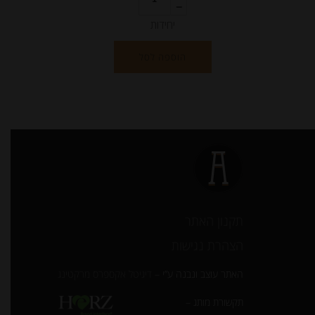
יחידות
הוספה לסל
תקנון האתר
הצהרת נגישות
האתר עוצב ונבנה ע”י –
דיגיטל אקספרס מרקטינג
תקשורת מותג –