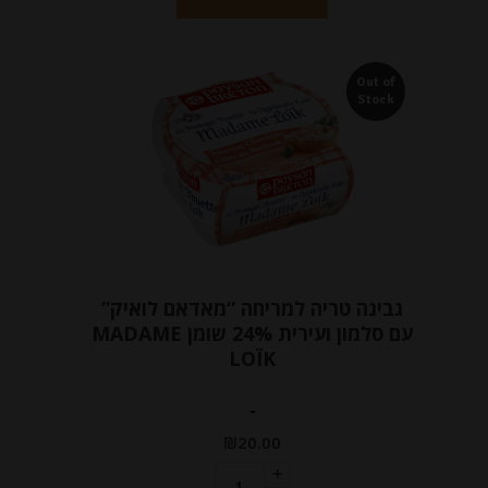
Out of
Stock
גבינה טריה למריחה “מאדאם לואיק”
עם סלמון ועירית 24% שומן MADAME
LOÏK
-
₪
20.00