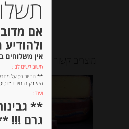
תשלום 
אם מדובר
ולהודיע 
אין משלוחים ב
מוצרים קשורים
חשוב לשים לב :
** החיוב בפועל מתבצ
היא רק בבחינת “תפיסת
ועוד :
גרם !!! **