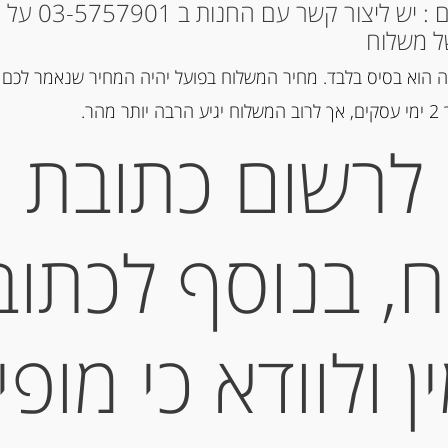
* למקומות אחרים : י
ל משלוח
 הוא בסיס בלבד. מחיר המשלוח בפועל יהיה המחיר שנאמר לכם 
מק"ט:
2001773000202
הר.
קטגוריות:
גבינות במשקל
,
חצי קש
לרשום כתובת
תגיות:
QUALITY CHEESE
,
ESE
גבינה כחולה
,
גבינה מחבל הבסקי
איטלקיות
,
גבינות בזול
,
גבינות יבוא
,
גבינת חלב בופאלו
,
גבינת עזים
,
דלי
, בנוסף לכתוב
פקורינו
,
קממבר
תיאור
 ולוודא כי מופי
גבינת עזים גאודה ויסר 
מחיר :21 ש”ח ל 100 גרם.