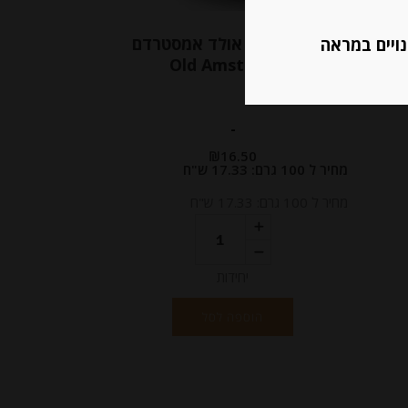
גאודה הולנדית 150 גרם
גבינה גאודה אולד אמסטרדם
נויים במראה
וסות של JACKS
Old Amsterdam
-
₪
16.50
מחיר ל 100 גרם: 17.33 ש"ח
מחיר ל 100 גרם: 17.33 ש"ח
יחידות
הוספה לסל