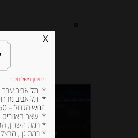
0
על אגתה
מסעדה
X
ל
מחירון משלוחים :
* תל אביב עבר הירק
* תל אביב מדרום ל
הגוש הגדול – 60 ש”ח
* שאר האזורים בתל א
* רמת השרון, הרצלי
* רמת גן , הרצליה פי