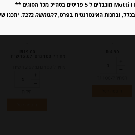
ינת מאסדאם פרימיום
גבינת 
כלל, ובחנות האינטרנטית בפרט,
להמחשה בלבד
. יתכנו שי
Maasdam chees
28% שומן בפר
CHEESE
-
-
₪
19.00
₪
4.90
מחיר ל 100 גרם: 12.67 ש"ח
מחיר ל 100 גרם: 12.67 ש"ח
המחיר ל-100 גר
הוספה לסל
יחידות
הוספה לסל