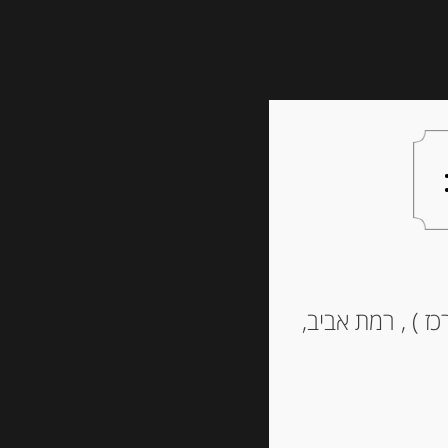
צעות למתנה
צרו קשר
סר X.O
ז ) , רמת אביב,