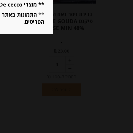
** מוצרי De cecco ו Mutti מוגבלים ל 5 פריטים בסה״כ מכל הסוגים **
גבינת ויסר גאודה אקסטרא
גב
**
התמונות באתר ב
פיקנט PIKANTJE GOUDA
e
הפריטים.
CHEESE MIN 48%
-
₪
23.00
המחיר ל-100 גר
הוספה לסל