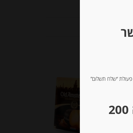
שר
 פעולת “שלח תשלום”
** גבינות במשקל – מינימום הזמנה 200