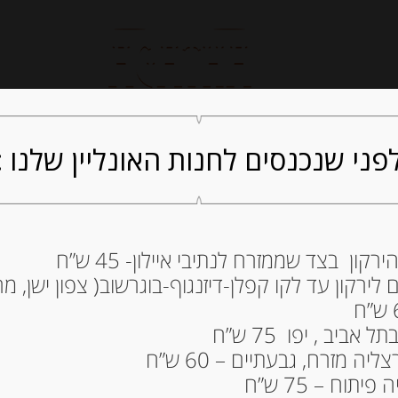
חנות אונליין
קייטרינג
ה
פני שנכנסים לחנות האונליין שלנו :
ון בצד שממזרח לנתיבי איילון- 45 ש”ח
גבינת גאודה עזים וי
ירקון עד לקו קפלן-דיזנגוף-בוגרשוב( צפון ישן, מרכ
21.00
₪
ביב , יפו 75 ש”ח
21
₪
: מחיר ל 100 גרם
ה מזרח, גבעתיים – 60 ש”ח
גרמים
תוח – 75 ש”ח