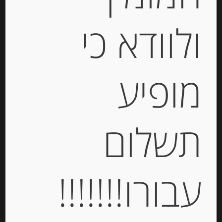
ולוודא כי
מופיע
גבינה מותכת עם אגוזים “רמבול” 28%
שומן
תשלום
-
₪
32.00
עבורו!!!!!!!
יחידות
הוספה לסל