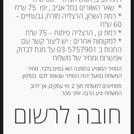
* שאר האזורים בתל אביב , יפו 75 ש”ח
* רמת השרון, הרצליה מזרח, גבעתיים –
60 ש”ח
גבינת עזים למריחה “לה
* רמת גן , הרצליה פיתוח – 75 ש”ח
קאברט” 12% שומן La
* למקומות אחרים : יש ליצור קשר עם
Cabrette
החנות ב 03-5757901 על מנת לבדוק
אפשרות ומחיר של משלוח
22.00
₪
המחיר המופיע בהזמנה הוא בסיס בלבד. מחיר
המשלוח בפועל יהיה המחיר שנאמר לכם בטלפון.
מתחייבים למשלוח תוך 2 ימי עסקים, אך לרוב
הוספה לסל
המשלוח יגיע הרבה יותר מהר.
חובה לרשום
מק"ט:
3184670015360
קטגוריות:
גבינות ארוזות
,
גבינות למריחה
תגית:
גבינת עזים