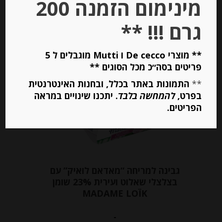
מינימום הזמנה 200
יחידות
גרם !!! **
הוספה לסל
** מוצרי De cecco ו Mutti מוגבלים ל 5
פריטים בסה״כ מכל הסוגים **
**
התמונות באתר בכלל, ובחנות האינטרנטית
בפרט,
להמחשה בלבד
. יתכנו שינויים במראה
הפריטים.
גבינה למריחה “מאדאם לואיק” עם
בצלצלי שאלוט ועירית 23% שומן
MADAME LOÏK
-