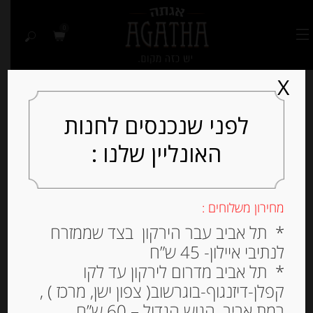
0
X
לפני שנכנסים לחנות
האונליין שלנו :
מחירון משלוחים :
* תל אביב עבר הירקון בצד שממזרח
לנתיבי איילון- 45 ש”ח
* תל אביב מדרום לירקון עד לקו
קפלן-דיזנגוף-בוגרשוב( צפון ישן, מרכז ) ,
רמת אביב, הגוש הגדול – 60 ש”ח