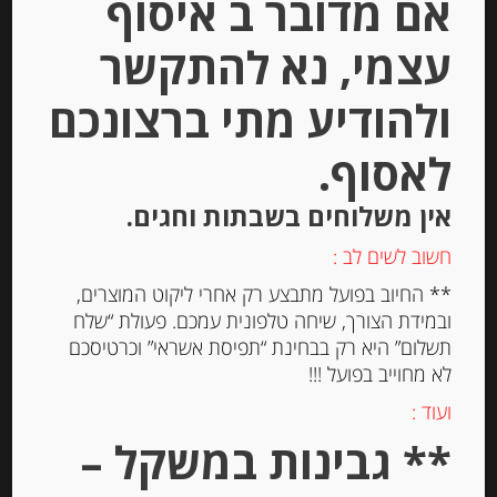
אם מדובר ב איסוף
עצמי, נא להתקשר
ולהודיע מתי ברצונכם
לאסוף.
אין משלוחים בשבתות וחגים.
חשוב לשים לב :
גבינה טריה למריחה “מאדאם לואיק”
** החיוב בפועל מתבצע רק אחרי ליקוט המוצרים,
עם אגוזי מלך 23% שומן MADAME
ובמידת הצורך, שיחה טלפונית עמכם. פעולת “שלח
LOÏK
תשלום” היא רק בבחינת “תפיסת אשראי” וכרטיסכם
לא מחוייב בפועל !!!
-
ועוד :
₪
20.00
** גבינות במשקל –