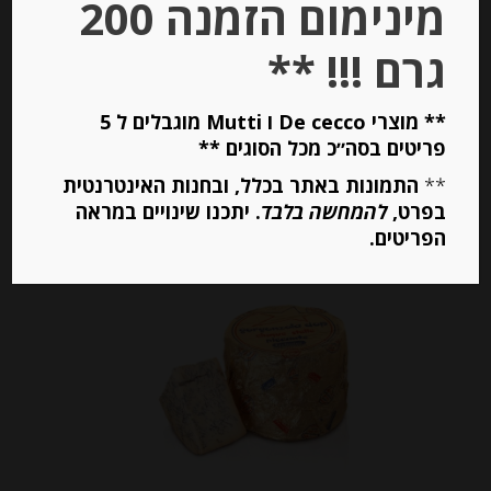
מינימום הזמנה 200
-
גרם !!! **
₪
9.90
** מוצרי De cecco ו Mutti מוגבלים ל 5
פריטים בסה״כ מכל הסוגים **
המחיר ל-100 גר
**
התמונות באתר בכלל, ובחנות האינטרנטית
בפרט,
להמחשה בלבד
. יתכנו שינויים במראה
הוספה לסל
הפריטים.