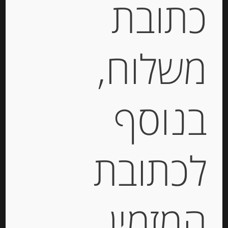
כתובת
גבינת גאודה עיזים עם
כמהין Goats cheese
משלוח,
Truffle
31.00
₪
בנוסף
31
₪
: מחיר ל 100 גרם
גרמים
הוספה לסל
לכתובת
מק"ט:
2001531000208
קטגוריות:
גבינות במשקל
,
חצי קשות
המזמין
תגיות:
QUALITY CHEESE
,
CHEESE
,
AGATHA
,
בוראטה
,
גבינה בסקית
,
גבינה כחולה
,
גבינה מחבל