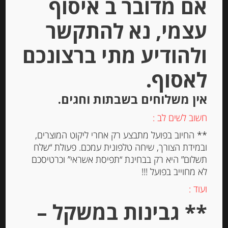
אם מדובר ב איסוף
עצמי, נא להתקשר
ולהודיע מתי ברצונכם
מוצרים קשורים
לאסוף.
אין משלוחים בשבתות וחגים.
Out of
Stock
חשוב לשים לב :
** החיוב בפועל מתבצע רק אחרי ליקוט המוצרים,
ובמידת הצורך, שיחה טלפונית עמכם. פעולת “שלח
תשלום” היא רק בבחינת “תפיסת אשראי” וכרטיסכם
לא מחוייב בפועל !!!
ועוד :
גבינת גאודה עזים “הומאז'” מילד
** גבינות במשקל –
Hommage Mild