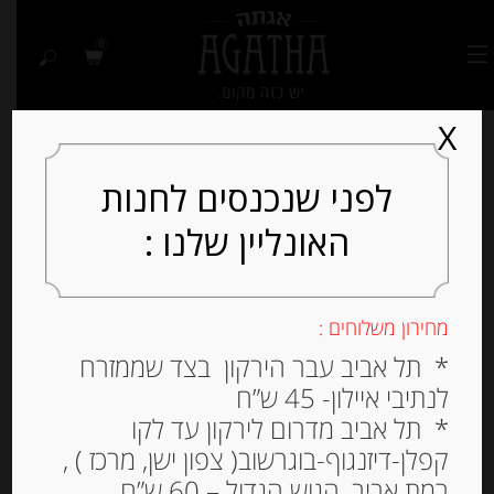
0
X
לפני שנכנסים לחנות
האונליין שלנו :
מחירון משלוחים :
* תל אביב עבר הירקון בצד שממזרח
לנתיבי איילון- 45 ש”ח
* תל אביב מדרום לירקון עד לקו
קפלן-דיזנגוף-בוגרשוב( צפון ישן, מרכז ) ,
רמת אביב, הגוש הגדול – 60 ש”ח