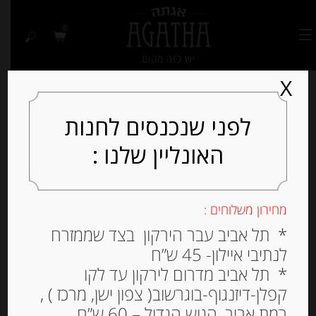
0
X
לפני שנכנסים לחנות
האונליין שלנו :
מחירון משלוחים :
* תל אביב עבר הירקון בצד שממזרח
לנתיבי איילון- 45 ש”ח
* תל אביב מדרום לירקון עד לקו
קפלן-דיזנגוף-בוגרשוב( צפון ישן, מרכז ) ,
רמת אביב, הגוש הגדול – 60 ש”ח