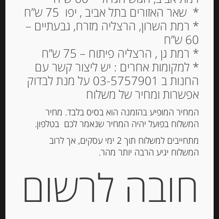
* שאר האזורים בתל אביב , יפו 75 ש”ח
גבינת בשלה בסגנון קממבר
* רמת השרון, הרצליה מזרח, גבעתיים –
“פונט לאווק” Pont
60 ש”ח
L’eveque
* רמת גן , הרצליה פיתוח – 75 ש”ח
* למקומות אחרים : יש ליצור קשר עם
25.50
₪
החנות ב 03-5757901 על מנת לבדוק
אפשרות ומחיר של משלוח
25.5
₪
: מחיר ל 100 גרם
המחיר המופיע בהזמנה הוא בסיס בלבד. מחיר
גרמים
המשלוח בפועל יהיה המחיר שנאמר לכם בטלפון.
הוספה לסל
מתחייבים למשלוח תוך 2 ימי עסקים, אך לרוב
המשלוח יגיע הרבה יותר מהר.
חובה לרשום
מק"ט:
2001359000367
קטגוריות:
גבינות במשקל
,
רכות
תגיות:
QUALITY CHEESE
,
CHEESE
,
AGATHA
,
בוראטה
,
גבינה בסקית
,
גבינה כחולה
,
גבינה מחבל