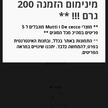
מינימום הזמנה 200
Out of
גרם !!! **
Stock
** מוצרי De cecco ו Mutti מוגבלים ל 5
פריטים בסה״כ מכל הסוגים **
**
התמונות באתר בכלל, ובחנות האינטרנטית
בפרט,
להמחשה בלבד
. יתכנו שינויים במראה
הפריטים.
גבינת גאודה פסטו ירוק 30% שומן
BASIRON
-
₪
14.00
המחיר ל-100 גר