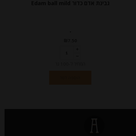
גבינת אדם כדור Edam ball mild
-
₪
7.50
המחיר ל-100 גר
הוספה לסל