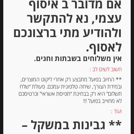
אם מדובר ב איסוף
עצמי, נא להתקשר
ולהודיע מתי ברצונכם
לאסוף.
גבינה כחולה גורגונזולה פיקנטה
Gorgonzola DOP piccante
אין משלוחים בשבתות וחגים.
חשוב לשים לב :
-
** החיוב בפועל מתבצע רק אחרי ליקוט המוצרים,
₪
14.50
ובמידת הצורך, שיחה טלפונית עמכם. פעולת “שלח
תשלום” היא רק בבחינת “תפיסת אשראי” וכרטיסכם
לא מחוייב בפועל !!!
המחיר ל-100 גר
ועוד :
הוספה לסל
** גבינות במשקל –