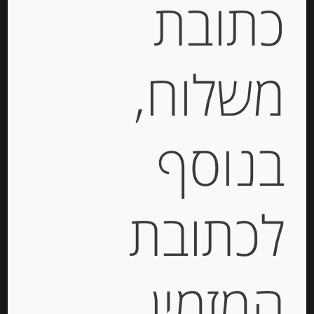
כתובת
הבסקים
,
גבינה עם כמהין
,
גבינה צרפתית
,
גבינות
,
גבינות איטלקיות
,
גבינות בזול
,
גבינות יבוא
,
גבינות
מאירופה
,
גבינות מחו"ל
,
גבינות צרפתיות
,
גבינת חלב
משלוח,
בופאלו
,
גבינת עזים
,
גבינת קממבר
,
דליס דה בורגון
,
לבאנה
,
מוצרלה
,
פלטת גבינות
,
פקורינו
,
קממבר
בנוסף
תיאור
גבינת פונט לאווק PONT
L’ÉVÊQUE
לכתובת
Pont-l’Évêque היא גבינת חלב פרה לא מבושלת
ובלתי מודפסת, מרובעת בצורתה בדרך כלל כ- 10
ס”מ (3.9 אינץ ‘), וגובהה כ- 3 ס”מ (1.2 אינץ’).
המזמין
העיסה המרכזית בצבע צהוב חיוור רך וקרמי בעלת
מרקם חלק ועדין ובעלת ניחוח חריף. המוקפת גבס