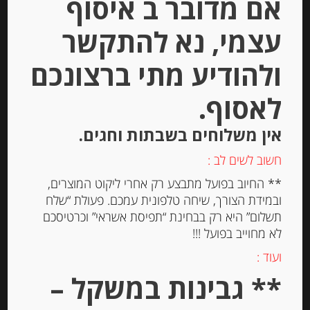
אם מדובר ב איסוף
Out of
Stock
עצמי, נא להתקשר
ולהודיע מתי ברצונכם
לאסוף.
אין משלוחים בשבתות וחגים.
גבינה מותכת עם אגוזים “רמבול” 28%
חשוב לשים לב :
שומן
** החיוב בפועל מתבצע רק אחרי ליקוט המוצרים,
ובמידת הצורך, שיחה טלפונית עמכם. פעולת “שלח
-
תשלום” היא רק בבחינת “תפיסת אשראי” וכרטיסכם
₪
32.00
לא מחוייב בפועל !!!
ועוד :
** גבינות במשקל –
יחידות