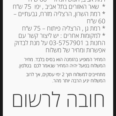
* שאר האזורים בתל אביב , יפו 75 ש”ח
* רמת השרון, הרצליה מזרח, גבעתיים –
גבינת פורט סלו 185 גרם
60 ש”ח
27% שומן PORT SALUT
* רמת גן , הרצליה פיתוח – 75 ש”ח
* למקומות אחרים : יש ליצור קשר עם
31.00
₪
החנות ב 03-5757901 על מנת לבדוק
מחיר ל 100 גרם: 16.76 ש"ח
אפשרות ומחיר של משלוח
המלאי אזל
המחיר המופיע בהזמנה הוא בסיס בלבד. מחיר
המשלוח בפועל יהיה המחיר שנאמר לכם בטלפון.
מק"ט:
3073780865661
מתחייבים למשלוח תוך 2 ימי עסקים, אך לרוב
קטגוריות:
גבינות ארוזות
,
גבינות חצי קשות
,
מוצרים
המשלוח יגיע הרבה יותר מהר.
חדשים
חובה לרשום
תיאור