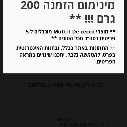
מינימום הזמנה 200
הוספה לסל
גרם !!! **
Out of
** מוצרי De cecco ו Mutti מוגבלים ל 5
Stock
פריטים בסה״כ מכל הסוגים **
**
התמונות באתר בכלל, ובחנות האינטרנטית
בפרט,
להמחשה בלבד
. יתכנו שינויים במראה
הפריטים.
גבינת ריקוטה 7% שומן CASTELLI
-
₪
18.00
מחיר ל 100 גרם: 7.20 ש"ח