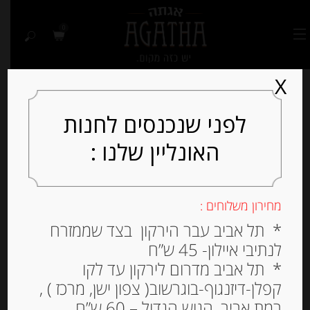
0
X
לפני שנכנסים לחנות
האונליין שלנו :
Out of
Stock
מחירון משלוחים :
* תל אביב עבר הירקון בצד שממזרח
לנתיבי איילון- 45 ש”ח
* תל אביב מדרום לירקון עד לקו
קפלן-דיזנגוף-בוגרשוב( צפון ישן, מרכז ) ,
רמת אביב, הגוש הגדול – 60 ש”ח