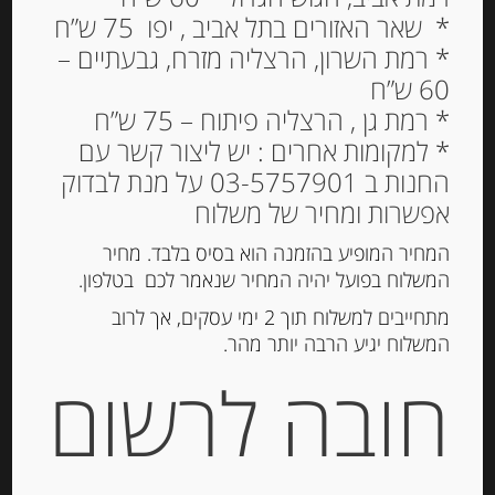
* שאר האזורים בתל אביב , יפו 75 ש”ח
* רמת השרון, הרצליה מזרח, גבעתיים –
60 ש”ח
* רמת גן , הרצליה פיתוח – 75 ש”ח
* למקומות אחרים : יש ליצור קשר עם
גבינת פטה כבשים יוונית
החנות ב 03-5757901 על מנת לבדוק
אפשרות ומחיר של משלוח
23% שומן SAFOS
המחיר המופיע בהזמנה הוא בסיס בלבד. מחיר
18.00
₪
המשלוח בפועל יהיה המחיר שנאמר לכם בטלפון.
המלאי אזל
מתחייבים למשלוח תוך 2 ימי עסקים, אך לרוב
המשלוח יגיע הרבה יותר מהר.
חובה לרשום
מק"ט:
5202277805172
קטגוריות:
גבינות ארוזות
,
גבינות טריות
תגיות:
גבינת כבשים
,
פטה