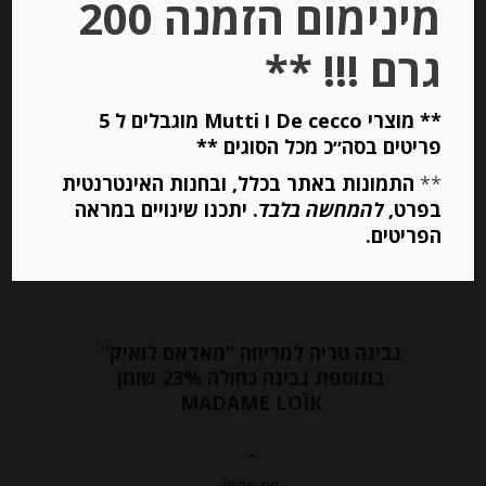
מינימום הזמנה 200
הוספה לסל
גרם !!! **
** מוצרי De cecco ו Mutti מוגבלים ל 5
Out of
פריטים בסה״כ מכל הסוגים **
Stock
**
התמונות באתר בכלל, ובחנות האינטרנטית
בפרט,
להמחשה בלבד
. יתכנו שינויים במראה
הפריטים.
גבינה טריה למריחה “מאדאם לואיק”
בתוספת גבינה כחולה 23% שומן
MADAME LOÏK
-