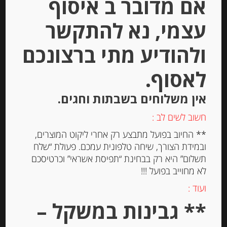
אם מדובר ב איסוף
עצמי, נא להתקשר
ולהודיע מתי ברצונכם
לאסוף.
אין משלוחים בשבתות וחגים.
חשוב לשים לב :
גבינה טריה למריחה “מאדאם לואיק”
בסגנון טבעי עם מלח אטלנטי 24%
** החיוב בפועל מתבצע רק אחרי ליקוט המוצרים,
שומן MADAME LOÏK
ובמידת הצורך, שיחה טלפונית עמכם. פעולת “שלח
תשלום” היא רק בבחינת “תפיסת אשראי” וכרטיסכם
-
לא מחוייב בפועל !!!
₪
20.00
ועוד :
** גבינות במשקל –
יחידות