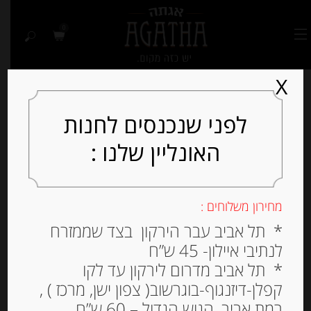
0
X
לפני שנכנסים לחנות
האונליין שלנו :
Out of
Stock
מחירון משלוחים :
* תל אביב עבר הירקון בצד שממזרח
לנתיבי איילון- 45 ש”ח
* תל אביב מדרום לירקון עד לקו
קפלן-דיזנגוף-בוגרשוב( צפון ישן, מרכז ) ,
רמת אביב, הגוש הגדול – 60 ש”ח