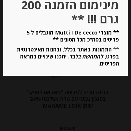
מינימום הזמנה 200
הוספה לסל
גרם !!! **
** מוצרי De cecco ו Mutti מוגבלים ל 5
פריטים בסה״כ מכל הסוגים **
**
התמונות באתר בכלל, ובחנות האינטרנטית
בפרט,
להמחשה בלבד
. יתכנו שינויים במראה
הפריטים.
גבינה טריה למריחה “מאדאם לואיק”
בסגנון טבעי עם מלח אטלנטי 24%
שומן MADAME LOÏK
-
₪
20.00