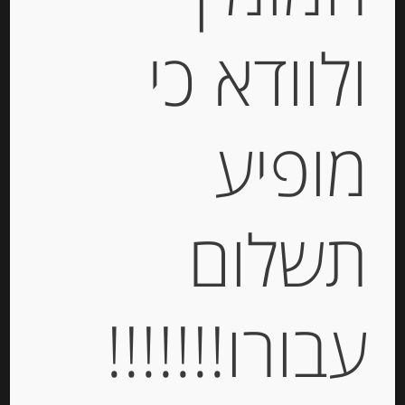
ולוודא כי
גבינת ריקוטה 9% שומן
מופיע
STERILGARDA
-
תשלום
₪
18.00
יחידות
עבורו!!!!!!!
הוספה לסל