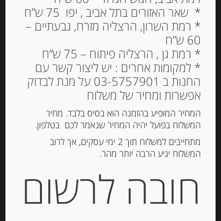
* שאר האזורים בתל אביב , יפו 75 ש”ח
* רמת השרון, הרצליה מזרח, גבעתיים –
60 ש”ח
* רמת גן , הרצליה פיתוח – 75 ש”ח
גבינת פטה עזים יוונית 200
* למקומות אחרים : יש ליצור קשר עם
גרם בקופסה 23.5% שומן
החנות ב 03-5757901 על מנת לבדוק
VASSILITSA
אפשרות ומחיר של משלוח
26.00
המחיר המופיע בהזמנה הוא בסיס בלבד. מחיר
₪
המשלוח בפועל יהיה המחיר שנאמר לכם בטלפון.
המלאי אזל
מתחייבים למשלוח תוך 2 ימי עסקים, אך לרוב
המשלוח יגיע הרבה יותר מהר.
חובה לרשום
מק"ט:
5202425999111
קטגוריות:
גבינות ארוזות
,
גבינות טריות
תגיות:
גבינת עזים
,
פטה