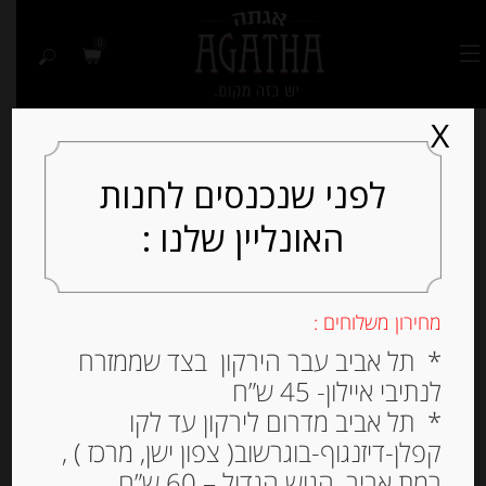
0
X
לפני שנכנסים לחנות
האונליין שלנו :
Out of
Stock
מחירון משלוחים :
* תל אביב עבר הירקון בצד שממזרח
לנתיבי איילון- 45 ש”ח
* תל אביב מדרום לירקון עד לקו
קפלן-דיזנגוף-בוגרשוב( צפון ישן, מרכז ) ,
רמת אביב, הגוש הגדול – 60 ש”ח