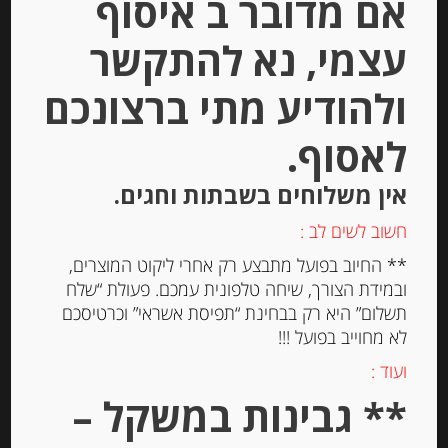
אם מדובר ב איסוף
Out of
Stock
עצמי, נא להתקשר
ולהודיע מתי ברצונכם
לאסוף.
אין משלוחים בשבתות וחגים.
גבינת קרם לבנה טריה מנורמנדי 8%
חשוב לשים לב :
שומן ISIGNY
** החיוב בפועל מתבצע רק אחרי ליקוט המוצרים,
ובמידת הצורך, שיחה טלפונית עמכם. פעולת “שלח
תשלום” היא רק בבחינת “תפיסת אשראי” וכרטיסכם
-
לא מחוייב בפועל !!!
₪
39.00
ועוד :
** גבינות במשקל –
יחידות