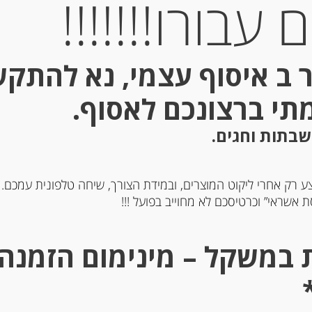
עבורו!!!!!!!
המחיר 12.80 ל 100 גרם
Wyke Farms
קוד גבינה : 1122
 ב איסוף עצמי, נא להתק
מידע נוסף
מתי ברצונכם לאסוף.
שבתות וחגים.
ע רק אחרי ליקוט המוצרים, ובמידת הצורך, שיחה טלפונית עמכם.
 אשראי” וכרטיסכם לא מחוייב בפועל !!!