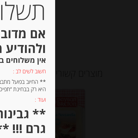
תשלום 
אם מדובר
ולהודיע 
אין משלוחים ב
מוצרים קשורים
חשוב לשים לב :
** החיוב בפועל מתבצ
היא רק בבחינת “תפיסת
ועוד :
גרם !!! **