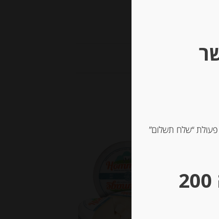
שר
 פעולת “שלח תשלום”
Out of
Stock
** גבינות במשקל – מינימום הזמנה 200