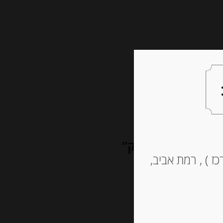
צעות למתנה
צרו קשר
 לבנה “ווילג אוק”
ז ) , רמת אביב,