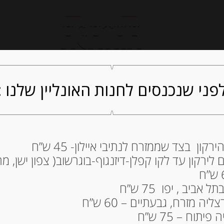
חנות אונליין
קייטרינג
ה
פני שנכנסים לחנות האונליין שלנו :
ון בצד שממזרח לנתיבי איילון- 45 ש”ח
גבינת צ’דר אנגלית
ירקון עד לקו קפלן-דיזנגוף-בוגרשוב( צפון ישן, מרכ
12.80
₪
ביב , יפו 75 ש”ח
12.8
₪
: מחיר ל 100 גרם
ה מזרח, גבעתיים – 60 ש”ח
גרמים
תוח – 75 ש”ח