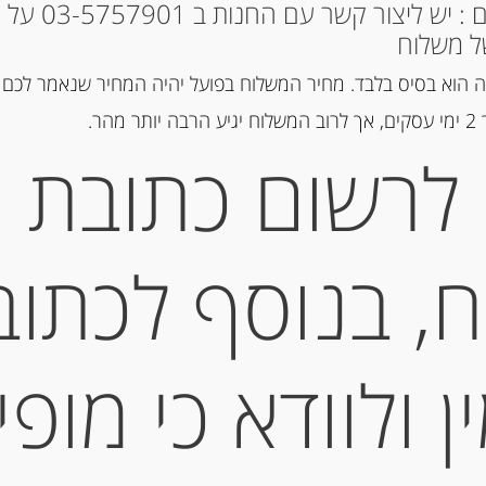
* למקומות אחרים : י
ל משלוח
 הוא בסיס בלבד. מחיר המשלוח בפועל יהיה המחיר שנאמר לכם 
מק"ט:
2001122000167
הר.
קטגוריות:
גבינות במשקל
,
קשות
לרשום כתובת
תגיות:
QUALITY CHEESE
,
ESE
כחולה
,
גבינה מחבל הבסקים
,
גבינ
גבינות איטלקיות
,
גבינות בזול
,
גבינו
צרפתיות
,
גבינת בקר
,
גבינת חלב ב
, בנוסף לכתוב
פלטת גבינות
,
פקורינו
,
קממבר
תיאור
 ולוודא כי מופי
גבינה קשה צ’אדר ו
Secret