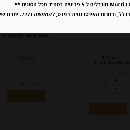
כלל, ובחנות האינטרנטית בפרט,
להמחשה בלבד
. יתכנו שי
גבינת מוצרלה לפיצה וסלט 400
גבינת ויסר גאודה אקסטר
ZAPPA
פיקנט IKANTJE GOUDA
CHEESE MIN 48%
-
-
₪
23.00
₪
36.00
המחיר ל-100 גר
הוספה לסל
יחידות
הוספה לסל