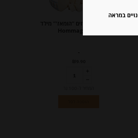
נויים במראה
א
גבינת גאודה עזים “הומאז'” מילד
P
Hommage Mild
-
₪
9.90
המחיר ל-100 גר
הוספה לסל