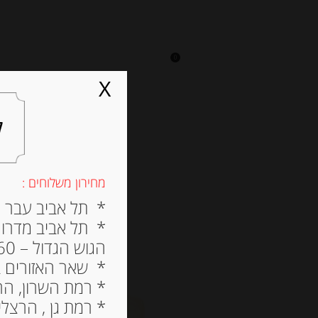
0
על אגתה
מסעדה
X
ל
מחירון משלוחים :
* תל אביב עבר הירק
* תל אביב מדרום ל
הגוש הגדול – 60 ש”ח
* שאר האזורים בתל א
* רמת השרון, הרצלי
* רמת גן , הרצליה פי