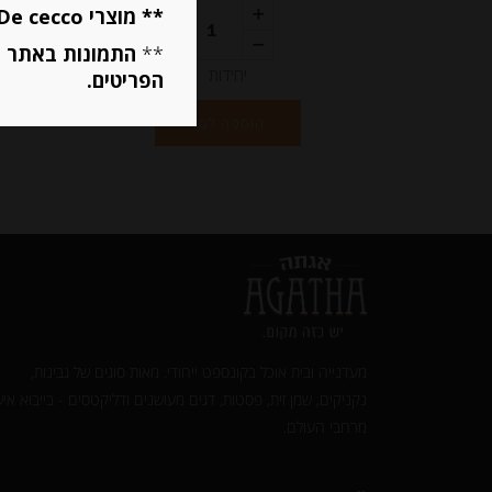
** מוצרי De cecco ו Mutti מוגבלים ל 5 פריטים בסה״כ מכל הסוגים **
**
התמונות באתר ב
יחידות
הפריטים.
הוספה לסל
מעדנייה ובית אוכל בקונספט ייחודי. מאות סוגים של גבינות,
נקניקים, שמן זית, פסטות, דגים מעושנים ודליקטסים - בייבוא איש
מרחבי העולם.‎