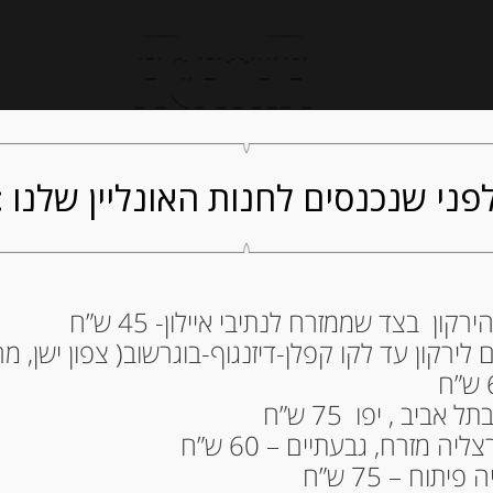
חנות אונליין
קייטרינג
ה
פני שנכנסים לחנות האונליין שלנו :
ון בצד שממזרח לנתיבי איילון- 45 ש”ח
ירקון עד לקו קפלן-דיזנגוף-בוגרשוב( צפון ישן, מרכ
שומן 220 גרם RICOTTA PARMAREGGIO
21.00
₪
ביב , יפו 75 ש”ח
מחיר ל 100 גרם: 9.55 ש"ח
ה מזרח, גבעתיים – 60 ש”ח
תוח – 75 ש”ח
המלאי אזל