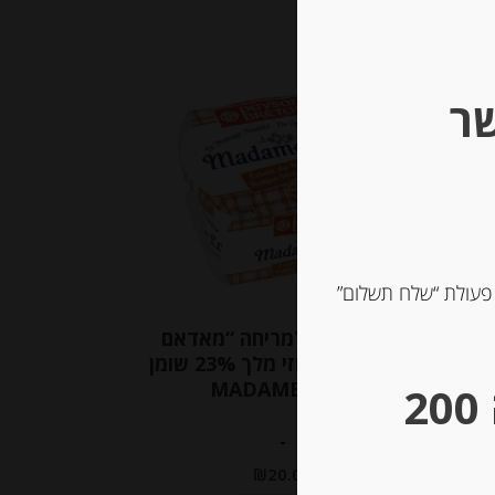
שר
 פעולת “שלח תשלום”
7% שומן Belle
גבינה טריה למריחה “מאדאם
לואיק” עם אגוזי מלך 23% שומן
MADAME LOÏK
** גבינות במשקל – מינימום הזמנה 200
-
₪
20.00