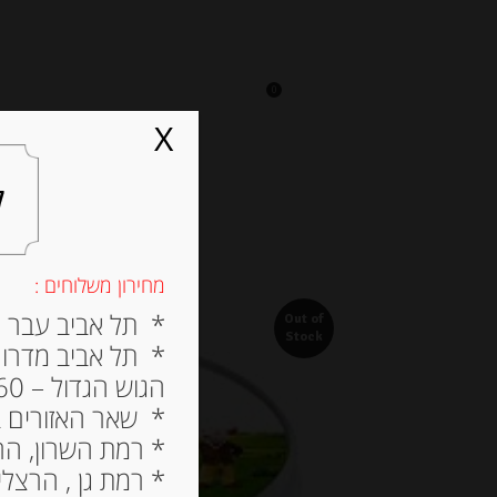
0
על אגתה
מסעדה
X
ל
מחירון משלוחים :
* תל אביב עבר הירק
Out of
Stock
* תל אביב מדרום ל
הגוש הגדול – 60 ש”ח
* שאר האזורים בתל א
* רמת השרון, הרצלי
* רמת גן , הרצליה פי