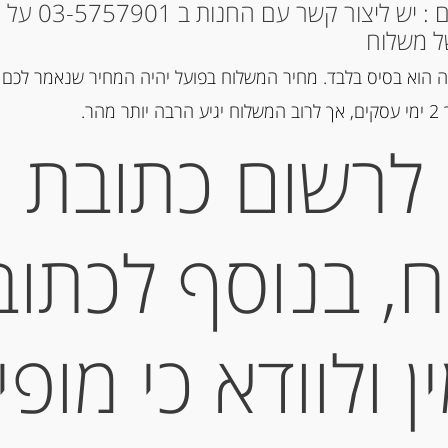
* למקומות אחרים : י
ל משלוח
מק"ט:
8010721981467
 הוא בסיס בלבד. מחיר המשלוח בפועל יהיה המחיר שנאמר לכם 
קטגוריות:
גבינות ארוזות
,
גבינות ט
הר.
תגיות:
RICOTTA
,
ריקוטה
לרשום כתובת
תיאור
, בנוסף לכתוב
גרם RICOTTA PARMAREGGIO
 ולוודא כי מופי
מידע נוסף