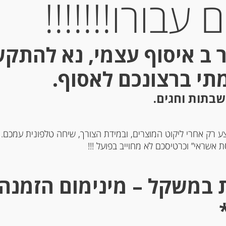
עבורו!!!!!!!
 ב איסוף עצמי, נא להתק
Out of
Stock
מתי ברצונכם לאסוף.
שבתות וחגים.
ע רק אחרי ליקוט המוצרים, ובמידת הצורך, שיחה טלפונית עמכם.
 אשראי” וכרטיסכם לא מחוייב בפועל !!!
גבינת ריקוטה 9.5% שומן Fior
גבינת ריקוטה 
France
di Maso
-
-
₪
18.00
₪
18.00