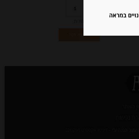
נויים במראה
יחידות
הוספה לסל
ן האתר
ת נגישות
עוצב ונבנה ע”י –
דיגיטל אקספרס מרקטינג