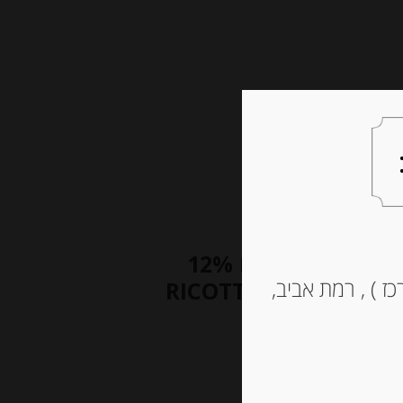
צעות למתנה
צרו קשר
גבינת ריקוטה עם פרמג’אנו רג’יאנו 12%
ז ) , רמת אביב,