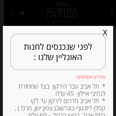
0
X
לפני שנכנסים לחנות
האונליין שלנו :
Out of
Stock
מחירון משלוחים :
* תל אביב עבר הירקון בצד שממזרח
לנתיבי איילון- 45 ש”ח
* תל אביב מדרום לירקון עד לקו
קפלן-דיזנגוף-בוגרשוב( צפון ישן, מרכז ) ,
רמת אביב, הגוש הגדול – 60 ש”ח