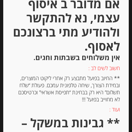
אם מדובר ב איסוף
עצמי, נא להתקשר
ולהודיע מתי ברצונכם
לאסוף.
אין משלוחים בשבתות וחגים.
חשוב לשים לב :
** החיוב בפועל מתבצע רק אחרי ליקוט המוצרים,
קונפיטורה אוכמניות בר
ובמידת הצורך, שיחה טלפונית עמכם. פעולת “שלח
Agrimontana
תשלום” היא רק בבחינת “תפיסת אשראי” וכרטיסכם
לא מחוייב בפועל !!!
-
ועוד :
₪
52.00
** גבינות במשקל –