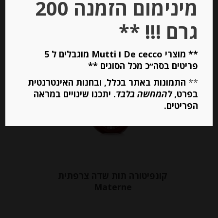
מינימום הזמנה 200
יחידות
גרם !!! **
הוספה לסל
** מוצרי De cecco ו Mutti מוגבלים ל 5
פריטים בסה״כ מכל הסוגים **
**
התמונות באתר בכלל, ובחנות האינטרנטית
בפרט,
להמחשה בלבד
. יתכנו שינויים במראה
הפריטים.
קונפיטורה תות שדה צרפתית
Materne