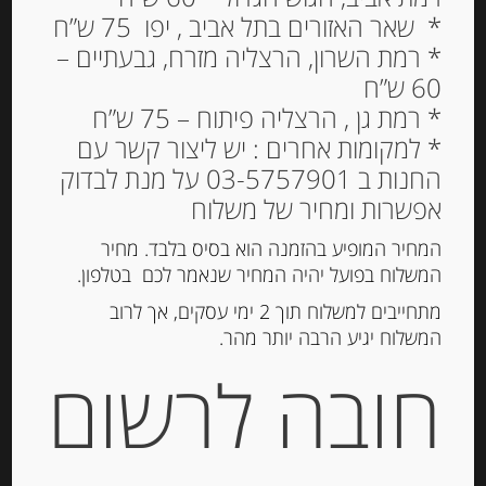
* שאר האזורים בתל אביב , יפו 75 ש”ח
* רמת השרון, הרצליה מזרח, גבעתיים –
60 ש”ח
* רמת גן , הרצליה פיתוח – 75 ש”ח
* למקומות אחרים : יש ליצור קשר עם
החנות ב 03-5757901 על מנת לבדוק
אפשרות ומחיר של משלוח
המחיר המופיע בהזמנה הוא בסיס בלבד. מחיר
ג’ל AGRIMONTANA
המשלוח בפועל יהיה המחיר שנאמר לכם בטלפון.
משמש
מתחייבים למשלוח תוך 2 ימי עסקים, אך לרוב
המשלוח יגיע הרבה יותר מהר.
38.00
₪
חובה לרשום
המלאי אזל
מק"ט:
8013999065242