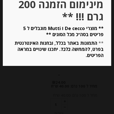
מינימום הזמנה 200
Stock
גרם !!! **
** מוצרי De cecco ו Mutti מוגבלים ל 5
פריטים בסה״כ מכל הסוגים **
**
התמונות באתר בכלל, ובחנות האינטרנטית
בפרט,
להמחשה בלבד
. יתכנו שינויים במראה
קרפים ממולאים גבינת “לה ואש קי רי”
הפריטים.
“Gavottes”
-
₪
24.00
מחיר ל 100 גרם: 40.00 ש"ח
מחיר ל 100 גרם: 40.00 ש"ח
יחידות