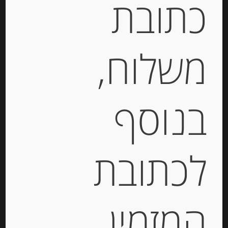
כתובת
משלוח,
גריסיני מקמח אורז שחור
200 גרם RISO NERO
MARIO FONGO‏ GRISSINI
בנוסף
39.00
₪
מחיר ל 100 גרם:19.50 ש"ח
המלאי אזל
לכתובת
מק"ט:
947083629
קטגוריות:
מוצרים חדשים
,
קרקרים, צנימים, גרסיני
המזמין