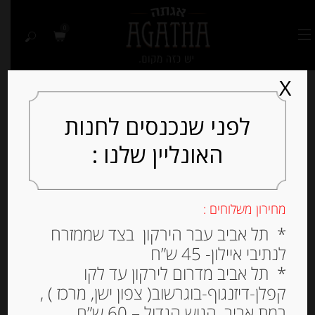
0
X
לפני שנכנסים לחנות
האונליין שלנו :
Out of
Stock
מחירון משלוחים :
* תל אביב עבר הירקון בצד שממזרח
לנתיבי איילון- 45 ש”ח
* תל אביב מדרום לירקון עד לקו
קפלן-דיזנגוף-בוגרשוב( צפון ישן, מרכז ) ,
רמת אביב, הגוש הגדול – 60 ש”ח