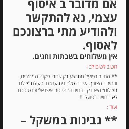
אם מדובר ב איסוף
עצמי, נא להתקשר
ולהודיע מתי ברצונכם
צנימים ללא תוספת סוכר ומלח
Pasquier
לאסוף.
אין משלוחים בשבתות וחגים.
-
חשוב לשים לב :
₪
19.00
** החיוב בפועל מתבצע רק אחרי ליקוט המוצרים,
ובמידת הצורך, שיחה טלפונית עמכם. פעולת “שלח
תשלום” היא רק בבחינת “תפיסת אשראי” וכרטיסכם
יחידות
לא מחוייב בפועל !!!
הוספה לסל
ועוד :
** גבינות במשקל –
Out of