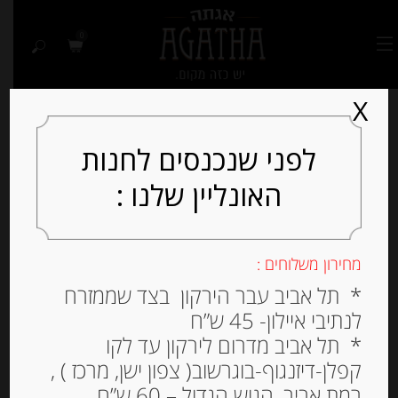
0
X
לפני שנכנסים לחנות
האונליין שלנו :
Out of
Stock
מחירון משלוחים :
* תל אביב עבר הירקון בצד שממזרח
לנתיבי איילון- 45 ש”ח
* תל אביב מדרום לירקון עד לקו
קפלן-דיזנגוף-בוגרשוב( צפון ישן, מרכז ) ,
רמת אביב, הגוש הגדול – 60 ש”ח