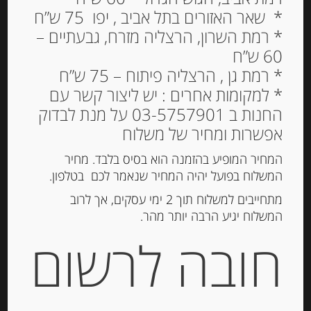
* שאר האזורים בתל אביב , יפו 75 ש”ח
* רמת השרון, הרצליה מזרח, גבעתיים –
60 ש”ח
גריסיני רובאטה עם זיתי
* רמת גן , הרצליה פיתוח – 75 ש”ח
טאגיאסקה 200 גרם
* למקומות אחרים : יש ליצור קשר עם
MARIO FONGO‏ GRISSINI
החנות ב 03-5757901 על מנת לבדוק
RUBATA
אפשרות ומחיר של משלוח
31.00
₪
המחיר המופיע בהזמנה הוא בסיס בלבד. מחיר
המשלוח בפועל יהיה המחיר שנאמר לכם בטלפון.
מחיר ל 100 גרם:15.50 ש"ח
מתחייבים למשלוח תוך 2 ימי עסקים, אך לרוב
המלאי אזל
המשלוח יגיע הרבה יותר מהר.
חובה לרשום
מק"ט:
947087559
קטגוריות:
מוצרים חדשים
,
קרקרים, צנימים, גרסיני