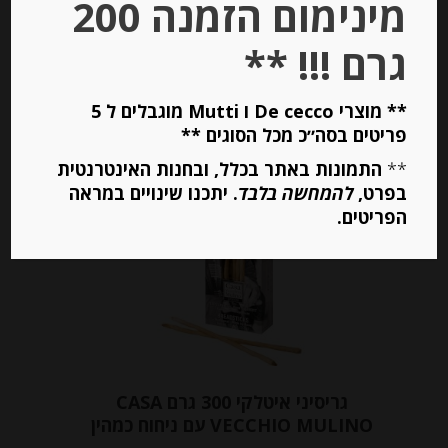
מינימום הזמנה 200
גרם !!! **
יחידות
** מוצרי De cecco ו Mutti מוגבלים ל 5
הוספה לסל
פריטים בסה״כ מכל הסוגים **
**
התמונות באתר בכלל, ובחנות האינטרנטית
בפרט,
להמחשה בלבד
. יתכנו שינויים במראה
Out of
Stock
הפריטים.
גריסיני איטלקי 300 גרם CASA
VECCHIO MULINO עם ניחוח כמהין