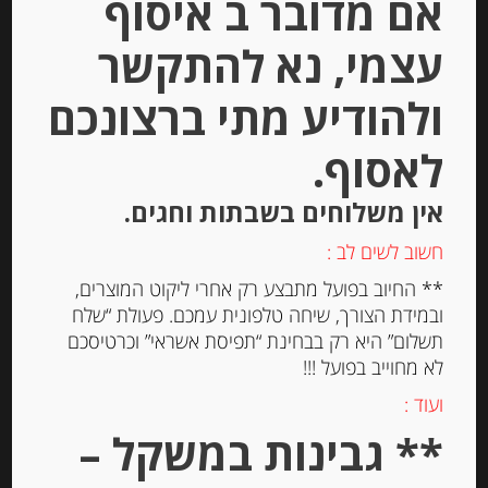
אם מדובר ב איסוף
עצמי, נא להתקשר
Out of
Stock
ולהודיע מתי ברצונכם
לאסוף.
אין משלוחים בשבתות וחגים.
חשוב לשים לב :
** החיוב בפועל מתבצע רק אחרי ליקוט המוצרים,
קרקר איטלקי 120 גרם CASA
ובמידת הצורך, שיחה טלפונית עמכם. פעולת “שלח
VECCHIO MULINO עם מלח ים
תשלום” היא רק בבחינת “תפיסת אשראי” וכרטיסכם
לא מחוייב בפועל !!!
-
ועוד :
₪
28.00
** גבינות במשקל –
מחיר ל 100 גרם: 23.34 ש"ח
מחיר ל 100 גרם: 23.34 ש"ח