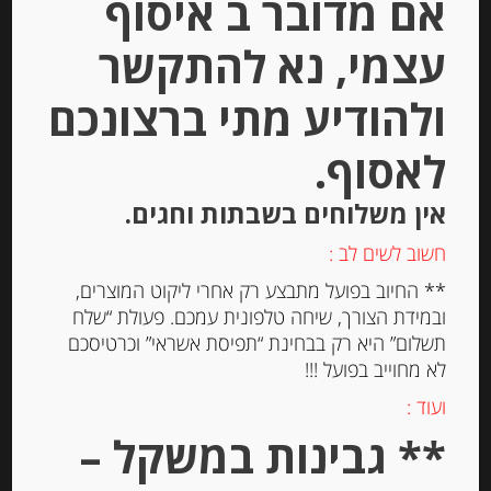
אם מדובר ב איסוף
עצמי, נא להתקשר
Out of
Stock
ולהודיע מתי ברצונכם
לאסוף.
אין משלוחים בשבתות וחגים.
חשוב לשים לב :
** החיוב בפועל מתבצע רק אחרי ליקוט המוצרים,
קרקר סאבלה עם לימון סיצילה Michel
ובמידת הצורך, שיחה טלפונית עמכם. פעולת “שלח
et Augustin
תשלום” היא רק בבחינת “תפיסת אשראי” וכרטיסכם
לא מחוייב בפועל !!!
-
ועוד :
₪
29.00
** גבינות במשקל –