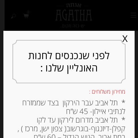
0
X
לפני שנכנסים לחנות
האונליין שלנו :
Out of
Stock
מחירון משלוחים :
* תל אביב עבר הירקון בצד שממזרח
לנתיבי איילון- 45 ש”ח
* תל אביב מדרום לירקון עד לקו
קפלן-דיזנגוף-בוגרשוב( צפון ישן, מרכז ) ,
רמת אביב, הגוש הגדול – 60 ש”ח