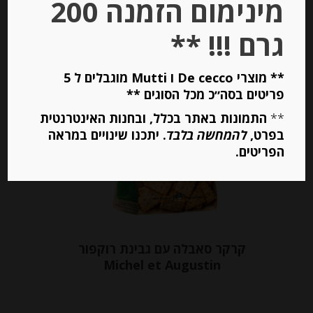
מינימום הזמנה 200
יחידות
גרם !!! **
הוספה לסל
** מוצרי De cecco ו Mutti מוגבלים ל 5
פריטים בסה״כ מכל הסוגים **
**
התמונות באתר בכלל, ובחנות האינטרנטית
בפרט,
להמחשה בלבד
. יתכנו שינויים במראה
הפריטים.
קרקר סאבלה עם גבינת רוקפור
Michel et Augustin