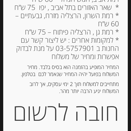
* שאר האזורים בתל אביב , יפו 75 ש”ח
* רמת השרון, הרצליה מזרח, גבעתיים –
60 ש”ח
גריסיני רובאטה עם
* רמת גן , הרצליה פיתוח – 75 ש”ח
שומשום 200 גרם MARIO
* למקומות אחרים : יש ליצור קשר עם
FONGO‏ GRISSINI
החנות ב 03-5757901 על מנת לבדוק
RUBATA
אפשרות ומחיר של משלוח
31.00
₪
המחיר המופיע בהזמנה הוא בסיס בלבד. מחיר
המשלוח בפועל יהיה המחיר שנאמר לכם בטלפון.
מחיר ל 100 גרם:15.50 ש"ח
מתחייבים למשלוח תוך 2 ימי עסקים, אך לרוב
המלאי אזל
המשלוח יגיע הרבה יותר מהר.
חובה לרשום
מק"ט:
947042008
קטגוריות:
מוצרים חדשים
,
קרקרים, צנימים, גרסיני