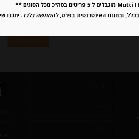
מחיר ל 100 גרם:8.29 ש"ח
יחידות
כלל, ובחנות האינטרנטית בפרט,
להמחשה בלבד
. יתכנו שי
הוספה לסל
יחידות
הוספה לסל
תקנו
י
הצהר
האתר 