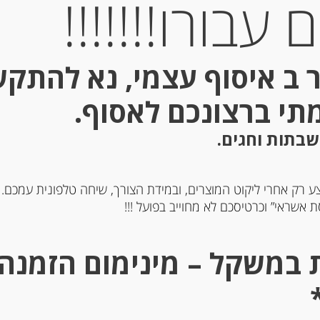
עבורו!!!!!!!
 ב איסוף עצמי, נא להתק
מתי ברצונכם לאסוף.
שבתות וחגים.
ע רק אחרי ליקוט המוצרים, ובמידת הצורך, שיחה טלפונית עמכם.
בעי ספרדי מפריחת פרחי
קונפיטורה תות שדה צרפת
 אשראי” וכרטיסכם לא מחוייב בפועל !!!
בר MURIA
Materne
-
-
₪
29.00
₪
68.00
מחיר ל 100 גרם:8.29 ש"ח