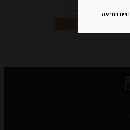
יחידות
נויים במראה
הוספה לסל
ן האתר
ת נגישות
עוצב ונבנה ע”י –
דיגיטל אקספרס מרקטינג