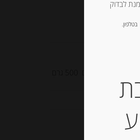
ש ליצור קשר עם החנות ב 03-5757901 על מנת לבדוק
בטלפון.
 דבש וממרחים מתוקים
דבש טבעי איטלקי פרחי בר מהרי האלפים 500 גרם
ת
ע