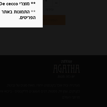
** מוצרי De cecco ו Mutti מוגבלים ל 5 פריטים בסה״כ מכל הסוגים **
יחידות
**
התמונות באתר ב
הפריטים.
הוספה לסל
מעדנייה ובית אוכל בקונספט ייחודי. מאות סוגים של גבינות,
נקניקים, שמן זית, פסטות, דגים מעושנים ודליקטסים - בייבוא איש
מרחבי העולם.‎