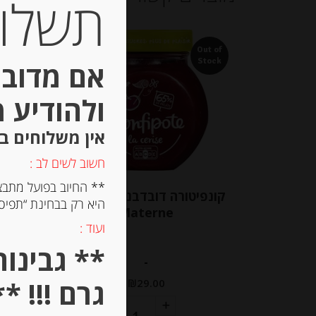
תשלום 
Out of
Out of
Stock
Stock
אם מדובר
ולהודיע 
אין משלוחים ב
חשוב לשים לב :
** החיוב בפועל מתבצ
קונפיטורה דובדבנים צרפתית
דבש ט
היא רק בבחינת “תפיסת
Materne
ועוד :
-
גרם !!! **
₪
29.00