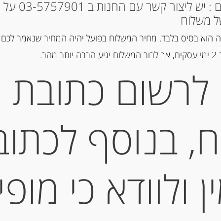
* למקומות אחרים : י
ל משלוח
מק"ט:
8044993
 הוא בסיס בלבד. מחיר המשלוח בפועל יהיה המחיר שנאמר לכם 
קטגוריות:
מוצרים חדשים
,
ריבות,
הר.
לרשום כתובת
תיאור
, בנוסף לכתוב
ZIPOLI
מידע נוסף
 ולוודא כי מופי