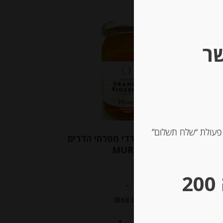
שר
 פעולת “שלח תשלום”
ית
דבש טהור ספרדי מפרחי הדרים
MURIA
** גבינות במשקל – מינימום הזמנה 200
-
₪
68.00