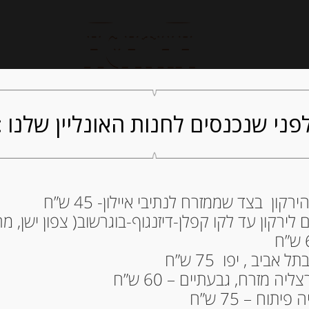
חנות אונליין
קייטרינג
ה
פני שנכנסים לחנות האונליין שלנו :
ון בצד שממזרח לנתיבי איילון- 45 ש”ח
דבש טבעי איטלקי
ירקון עד לקו קפלן-דיזנגוף-בוגרשוב( צפון ישן, מרכ
500 גרם ZIPOLI
94.00
₪
ביב , יפו 75 ש”ח
מחיר ל 100 גרם: 18.80 ש"ח
ה מזרח, גבעתיים – 60 ש”ח
תוח – 75 ש”ח
המלאי אזל