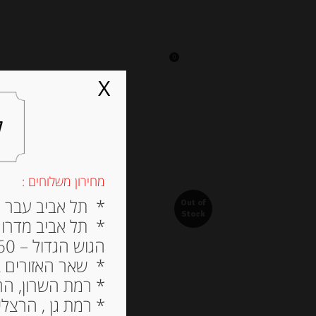
0
על אגתה
מסעדה
X
ל
מחירון משלוחים :
* תל אביב עבר הירק
Out of
Stock
* תל אביב מדרום ל
הגוש הגדול – 60 ש”ח
* שאר האזורים בתל א
* רמת השרון, הרצלי
* רמת גן , הרצליה פי