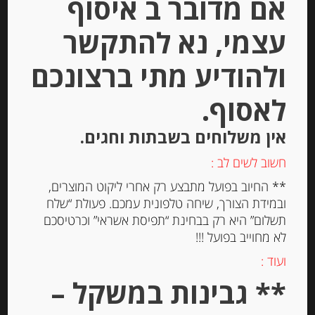
אם מדובר ב איסוף
עצמי, נא להתקשר
Out of
Stock
ולהודיע מתי ברצונכם
לאסוף.
אין משלוחים בשבתות וחגים.
חשוב לשים לב :
דבש טבעי ספרדי מפרחי לוונדר
** החיוב בפועל מתבצע רק אחרי ליקוט המוצרים,
MURIA
ובמידת הצורך, שיחה טלפונית עמכם. פעולת “שלח
תשלום” היא רק בבחינת “תפיסת אשראי” וכרטיסכם
לא מחוייב בפועל !!!
-
ועוד :
₪
68.00
** גבינות במשקל –