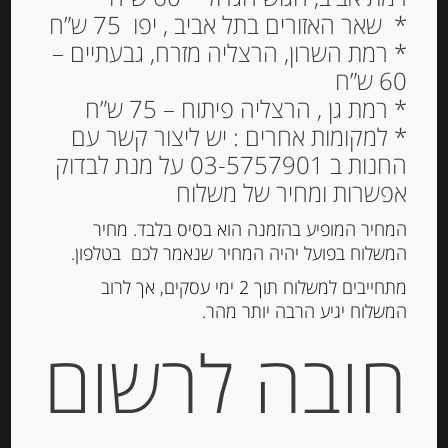
* שאר האזורים בתל אביב , יפו 75 ש”ח
* רמת השרון, הרצליה מזרח, גבעתיים –
60 ש”ח
דבש טבעי איטלקי פרחי בר
* רמת גן , הרצליה פיתוח – 75 ש”ח
500 גרם ZIPOLI
* למקומות אחרים : יש ליצור קשר עם
החנות ב 03-5757901 על מנת לבדוק
88.00
₪
אפשרות ומחיר של משלוח
מחיר ל 100 גרם: 17.66 ש"ח
המחיר המופיע בהזמנה הוא בסיס בלבד. מחיר
המשלוח בפועל יהיה המחיר שנאמר לכם בטלפון.
הוספה לסל
מתחייבים למשלוח תוך 2 ימי עסקים, אך לרוב
המשלוח יגיע הרבה יותר מהר.
חובה לרשום
מק"ט:
8044994
קטגוריות:
מוצרים חדשים
,
ריבות, דבש וממרחים
מתוקים