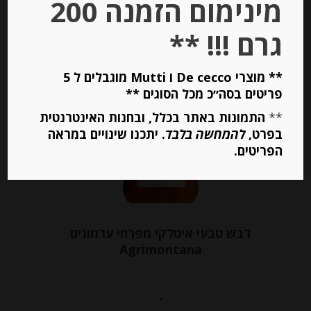
מינימום הזמנה 200
יחידות
גרם !!! **
הוספה לסל
** מוצרי De cecco ו Mutti מוגבלים ל 5
Out of
פריטים בסה״כ מכל הסוגים **
Stock
**
התמונות באתר בכלל, ובחנות האינטרנטית
בפרט,
להמחשה בלבד
. יתכנו שינויים במראה
הפריטים.
דבש טבעי איטלקי מפרחי ערמונים
Agrimontana
-