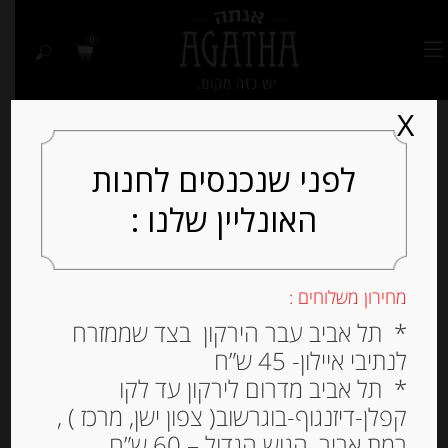
0
X
לפני שנכנסים לחנות
האונליין שלנו :
מחירון משלוחים :
* תל אביב עבר הירקון בצד שממזרח
לנתיבי איילון- 45 ש”ח
* תל אביב מדרום לירקון עד לקו
קפלן-דיזנגוף-בוגרשוב( צפון ישן, מרכז ) ,
רמת אביב, הגוש הגדול – 60 ש”ח