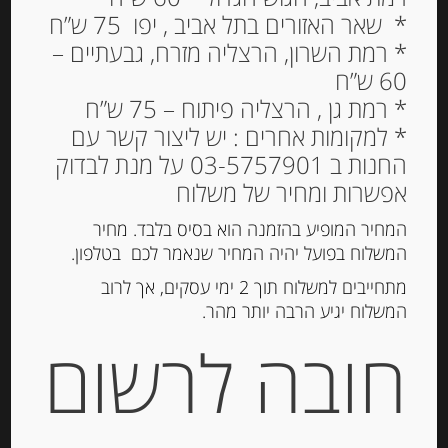
* שאר האזורים בתל אביב , יפו 75 ש”ח
* רמת השרון, הרצליה מזרח, גבעתיים –
60 ש”ח
דבש מאנוקא מניו זילנד
* רמת גן , הרצליה פיתוח – 75 ש”ח
250 גרם BREZZO
* למקומות אחרים : יש ליצור קשר עם
החנות ב 03-5757901 על מנת לבדוק
158.00
₪
אפשרות ומחיר של משלוח
מחיר ל 100 גרם: 63.20 ש"ח
המחיר המופיע בהזמנה הוא בסיס בלבד. מחיר
המשלוח בפועל יהיה המחיר שנאמר לכם בטלפון.
הוספה לסל
מתחייבים למשלוח תוך 2 ימי עסקים, אך לרוב
המשלוח יגיע הרבה יותר מהר.
חובה לרשום
מק"ט:
8000571301119
קטגוריות:
מוצרים חדשים
,
ריבות, דבש וממרחים
מתוקים