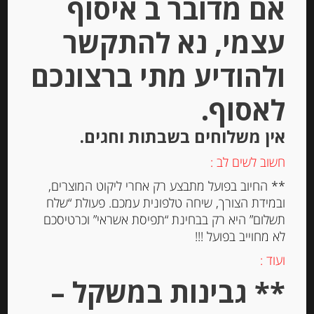
אם מדובר ב איסוף
Out of
Stock
עצמי, נא להתקשר
ולהודיע מתי ברצונכם
לאסוף.
אין משלוחים בשבתות וחגים.
דבש עם פטריות כמהין ואגוזי מלך
חשוב לשים לב :
** החיוב בפועל מתבצע רק אחרי ליקוט המוצרים,
ובמידת הצורך, שיחה טלפונית עמכם. פעולת “שלח
תשלום” היא רק בבחינת “תפיסת אשראי” וכרטיסכם
-
לא מחוייב בפועל !!!
₪
39.00
ועוד :
** גבינות במשקל –
יחידות