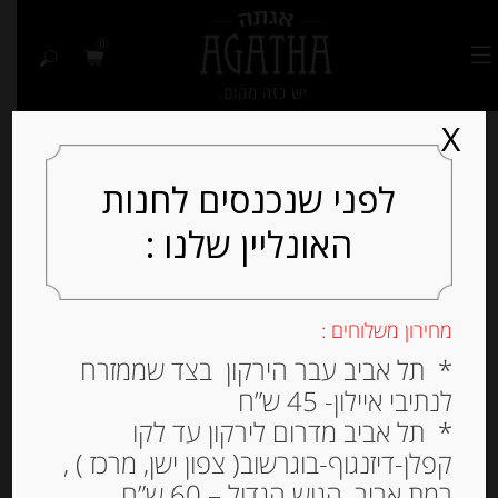
0
X
לפני שנכנסים לחנות
האונליין שלנו :
מחירון משלוחים :
* תל אביב עבר הירקון בצד שממזרח
לנתיבי איילון- 45 ש”ח
* תל אביב מדרום לירקון עד לקו
קפלן-דיזנגוף-בוגרשוב( צפון ישן, מרכז ) ,
רמת אביב, הגוש הגדול – 60 ש”ח