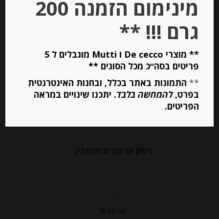
מינימום הזמנה 200
הוספה לסל
גרם !!! **
Out of
** מוצרי De cecco ו Mutti מוגבלים ל 5
Stock
פריטים בסה״כ מכל הסוגים **
**
התמונות באתר בכלל, ובחנות האינטרנטית
בפרט,
להמחשה בלבד
. יתכנו שינויים במראה
הפריטים.
רסק ערמונים ממותק
-
₪
38.00