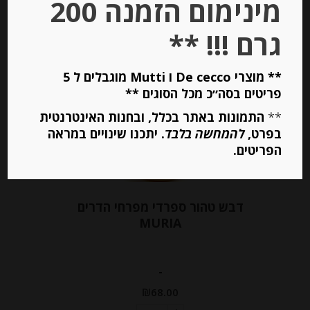
מינימום הזמנה 200
הוספה לסל
גרם !!! **
** מוצרי De cecco ו Mutti מוגבלים ל 5
פריטים בסה״כ מכל הסוגים **
**
התמונות באתר בכלל, ובחנות האינטרנטית
בפרט,
להמחשה בלבד
. יתכנו שינויים במראה
הפריטים.
דבש טהור ספרדי מפרחי הדרים
MURIA
-
₪
68.00