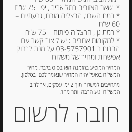
* שאר האזורים בתל אביב , יפו 75 ש”ח
* רמת השרון, הרצליה מזרח, גבעתיים –
60 ש”ח
* רמת גן , הרצליה פיתוח – 75 ש”ח
* למקומות אחרים : יש ליצור קשר עם
החנות ב 03-5757901 על מנת לבדוק
דבש מגובש מפרחי בר 450
אפשרות ומחיר של משלוח
גרם
המחיר המופיע בהזמנה הוא בסיס בלבד. מחיר
58.00
₪
המשלוח בפועל יהיה המחיר שנאמר לכם בטלפון.
מחיר ל 100 גרם: 12.88 ש"ח
מתחייבים למשלוח תוך 2 ימי עסקים, אך לרוב
המשלוח יגיע הרבה יותר מהר.
המלאי אזל
חובה לרשום
מק"ט:
520059919186
קטגוריה:
ריבות, דבש וממרחים מתוקים