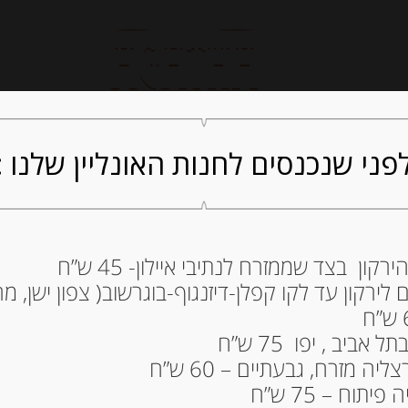
חנות אונליין
קייטרינג
ה
פני שנכנסים לחנות האונליין שלנו :
ון בצד שממזרח לנתיבי איילון- 45 ש”ח
ירקון עד לקו קפלן-דיזנגוף-בוגרשוב( צפון ישן, מרכ
DARINO BREZZO
42.00
₪
ביב , יפו 75 ש”ח
מחיר ל 100 גרם: 16.80 ש"ח
ה מזרח, גבעתיים – 60 ש”ח
תוח – 75 ש”ח
המלאי אזל