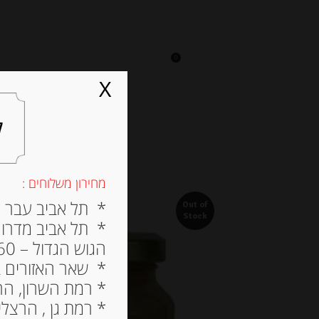
0
על אגתה
מסעדה
X
ל
מחירון משלוחים :
* תל אביב עבר הירק
Out of
Stock
* תל אביב מדרום ל
הגוש הגדול – 60 ש”ח
* שאר האזורים בתל א
* רמת השרון, הרצלי
* רמת גן , הרצליה פי