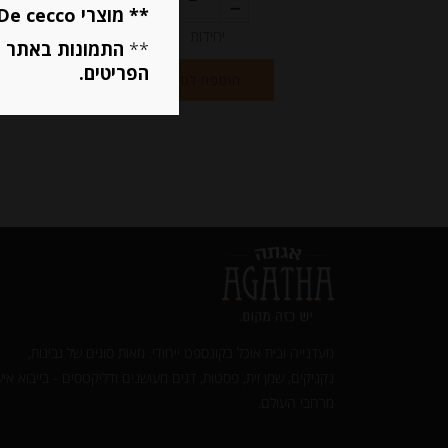
** מוצרי De cecco ו Mutti מוגבלים ל 5 פריטים בסה״כ מכל הסוגים **
יחידות
**
התמונות באתר ב
הפריטים.
הוספה לסל
מעדנייה ובית אוכל בקונספט ייחודי. מאות סוגים של גבינות,
נקניקים, שמן זית, פסטות, דגים מעושנים ודליקטסים - בייבוא איש
מרחבי העולם.‎