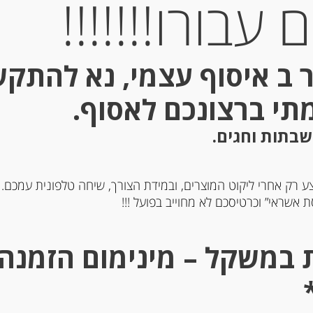
עבורו!!!!!!!
Out of
Stock
 ב איסוף עצמי, נא להתק
מתי ברצונכם לאסוף.
שבתות וחגים.
ע רק אחרי ליקוט המוצרים, ובמידת הצורך, שיחה טלפונית עמכם.
עדן חבושים מסורתי
קונפיטורה פטל שחור
 אשראי” וכרטיסכם לא מחוייב בפועל !!!
Agrimontana
-
-
₪
38.00
₪
39.00
מחיר ל 100 גרם: 10.86 ש"ח