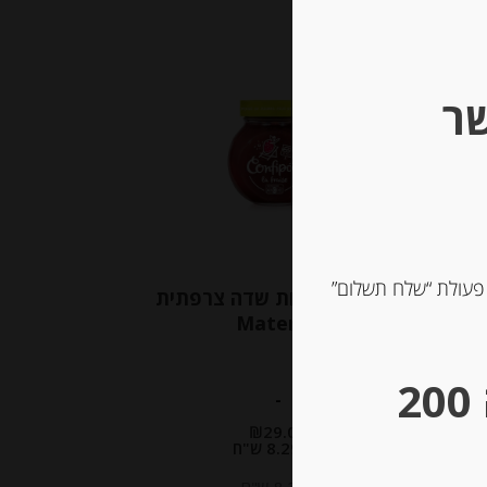
שר
 פעולת “שלח תשלום”
קונפיטורה תות שדה צרפתית
Materne
** גבינות במשקל – מינימום הזמנה 200
-
₪
29.00
מחיר ל 100 גרם:8.29 ש"ח