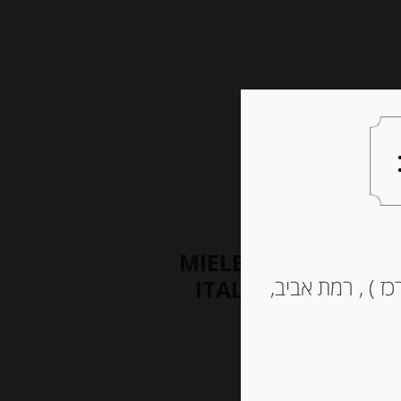
צעות למתנה
צרו קשר
דבש מפריחת המנדרינה 250 גרם MIELE
ז ) , רמת אביב,
ITALIANO DI MAN