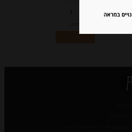
מחיר ל 100 גרם:8.29 ש"ח
נויים במראה
יחידות
הוספה לסל
ן האתר
ת נגישות
עוצב ונבנה ע”י –
דיגיטל אקספרס מרקטינג