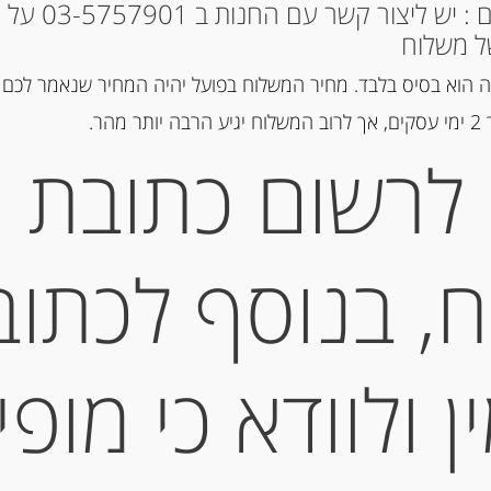
* למקומות אחרים : י
ל משלוח
מק"ט:
8000571031016
 הוא בסיס בלבד. מחיר המשלוח בפועל יהיה המחיר שנאמר לכם 
קטגוריות:
מוצרים חדשים
,
ריבות,
הר.
לרשום כתובת
תיאור
, בנוסף לכתוב
BREZZO
מידע נוסף
 ולוודא כי מופי