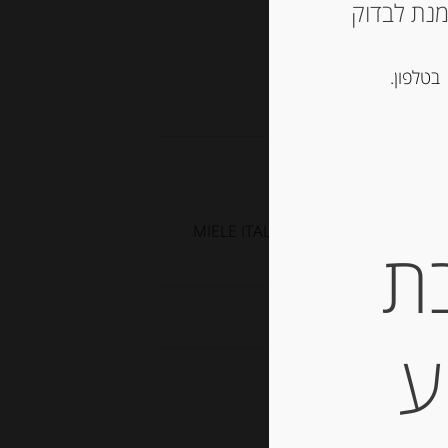
ש ליצור קשר עם החנות ב 03-5757901 על מנת לבדוק
בטלפון.
 דבש וממרחים מתוקים
דבש מפריחת המנדרינה 250 גרם MIELE ITALIANO DI MANDARINO
ת
ע