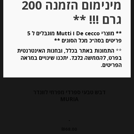
מינימום הזמנה 200
הוספה לסל
גרם !!! **
Out of
** מוצרי De cecco ו Mutti מוגבלים ל 5
Stock
פריטים בסה״כ מכל הסוגים **
**
התמונות באתר בכלל, ובחנות האינטרנטית
בפרט,
להמחשה בלבד
. יתכנו שינויים במראה
הפריטים.
דבש טבעי ספרדי מפרחי לוונדר
MURIA
-
₪
68.00