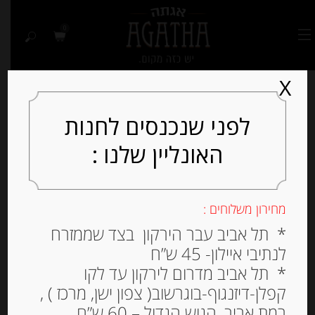
0
X
לפני שנכנסים לחנות
האונליין שלנו :
מחירון משלוחים :
* תל אביב עבר הירקון בצד שממזרח
לנתיבי איילון- 45 ש”ח
* תל אביב מדרום לירקון עד לקו
קפלן-דיזנגוף-בוגרשוב( צפון ישן, מרכז ) ,
רמת אביב, הגוש הגדול – 60 ש”ח