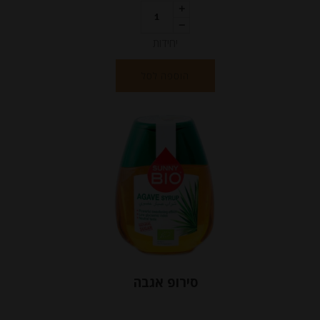
יחידות
הוספה לסל
סירופ אגבה