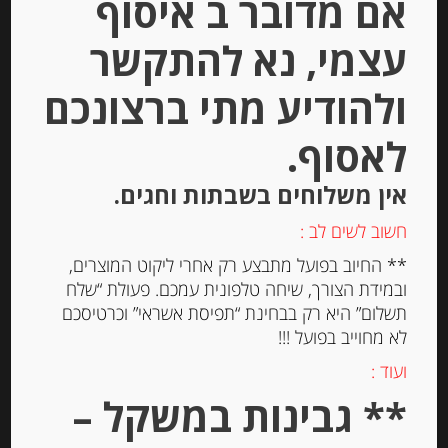
אם מדובר ב איסוף
Out of
Stock
עצמי, נא להתקשר
ולהודיע מתי ברצונכם
לאסוף.
אין משלוחים בשבתות וחגים.
דבש עם פטריות כמהין ואגוזי מלך
חשוב לשים לב :
** החיוב בפועל מתבצע רק אחרי ליקוט המוצרים,
ובמידת הצורך, שיחה טלפונית עמכם. פעולת “שלח
תשלום” היא רק בבחינת “תפיסת אשראי” וכרטיסכם
-
לא מחוייב בפועל !!!
₪
39.00
ועוד :
** גבינות במשקל –
יחידות