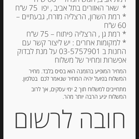
* שאר האזורים בתל אביב , יפו 75 ש”ח
* רמת השרון, הרצליה מזרח, גבעתיים –
60 ש”ח
דבש טל היער 250 גרם
* רמת גן , הרצליה פיתוח – 75 ש”ח
BREZZO
* למקומות אחרים : יש ליצור קשר עם
החנות ב 03-5757901 על מנת לבדוק
42.00
₪
אפשרות ומחיר של משלוח
מחיר ל 100 גרם: 16.80 ש"ח
המחיר המופיע בהזמנה הוא בסיס בלבד. מחיר
המשלוח בפועל יהיה המחיר שנאמר לכם בטלפון.
הוספה לסל
מתחייבים למשלוח תוך 2 ימי עסקים, אך לרוב
המשלוח יגיע הרבה יותר מהר.
חובה לרשום
מק"ט:
8000571031719
קטגוריות:
מוצרים חדשים
,
ריבות, דבש וממרחים
מתוקים