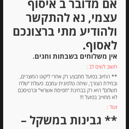
אם מדובר ב איסוף
Out of
Stock
עצמי, נא להתקשר
ולהודיע מתי ברצונכם
לאסוף.
אין משלוחים בשבתות וחגים.
דבש טבעי ספרדי מפרחי רוזמרין
חשוב לשים לב :
MURIA
** החיוב בפועל מתבצע רק אחרי ליקוט המוצרים,
ובמידת הצורך, שיחה טלפונית עמכם. פעולת “שלח
תשלום” היא רק בבחינת “תפיסת אשראי” וכרטיסכם
-
לא מחוייב בפועל !!!
₪
68.00
ועוד :
** גבינות במשקל –
יחידות