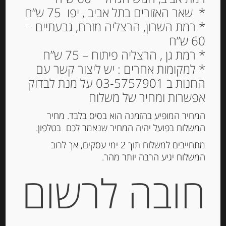
* שאר האזורים בתל אביב , יפו 75 ש”ח
* רמת השרון, הרצליה מזרח, גבעתיים –
60 ש”ח
דבש מפריחת פרחי ליים
* רמת גן , הרצליה פיתוח – 75 ש”ח
250 גרם BREZZO
* למקומות אחרים : יש ליצור קשר עם
החנות ב 03-5757901 על מנת לבדוק
42.00
₪
אפשרות ומחיר של משלוח
מחיר ל 100 גרם: 16.80 ש"ח
המחיר המופיע בהזמנה הוא בסיס בלבד. מחיר
המשלוח בפועל יהיה המחיר שנאמר לכם בטלפון.
הוספה לסל
מתחייבים למשלוח תוך 2 ימי עסקים, אך לרוב
המשלוח יגיע הרבה יותר מהר.
חובה לרשום
מק"ט:
8000571003075
קטגוריות:
מוצרים חדשים
,
ריבות, דבש וממרחים
מתוקים