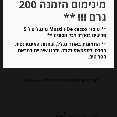
מינימום הזמנה 200
הוספה לסל
גרם !!! **
Out of
** מוצרי De cecco ו Mutti מוגבלים ל 5
Stock
פריטים בסה״כ מכל הסוגים **
**
התמונות באתר בכלל, ובחנות האינטרנטית
בפרט,
להמחשה בלבד
. יתכנו שינויים במראה
הפריטים.
קונפיטורה משמש צרפתית Materne
-
₪
29.00
מחיר ל 100 גרם:8.29 ש"ח