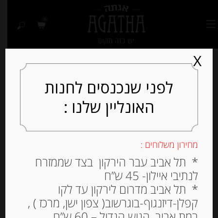
0
X
לפני שנכנסים לחנות
האונליין שלנו :
מחירון משלוחים :
* תל אביב עבר הירקון בצד שממזרח
לנתיבי איילון- 45 ש”ח
* תל אביב מדרום לירקון עד לקו
קפלן-דיזנגוף-בוגרשוב( צפון ישן, מרכז ) ,
רמת אביב, הגוש הגדול – 60 ש”ח