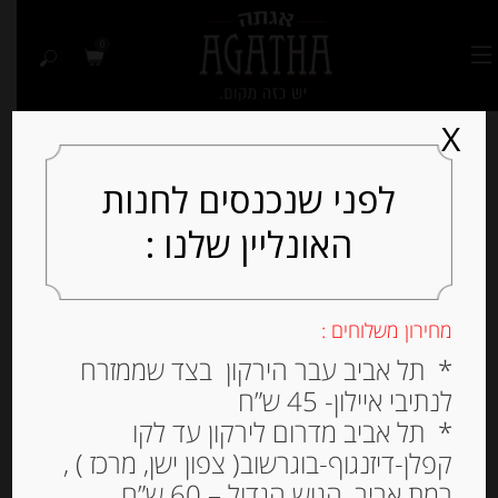
0
X
לפני שנכנסים לחנות
האונליין שלנו :
Out of
Stock
מחירון משלוחים :
* תל אביב עבר הירקון בצד שממזרח
לנתיבי איילון- 45 ש”ח
* תל אביב מדרום לירקון עד לקו
קפלן-דיזנגוף-בוגרשוב( צפון ישן, מרכז ) ,
רמת אביב, הגוש הגדול – 60 ש”ח