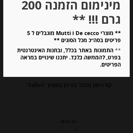
מינימום הזמנה 200
גרם !!! **
Out of
Stock
** מוצרי De cecco ו Mutti מוגבלים ל 5
פריטים בסה״כ מכל הסוגים **
**
התמונות באתר בכלל, ובחנות האינטרנטית
בפרט,
להמחשה בלבד
. יתכנו שינויים במראה
הפריטים.
קורנישון מחבל בורגון בחומץ “Fallot”
-
₪
35.00