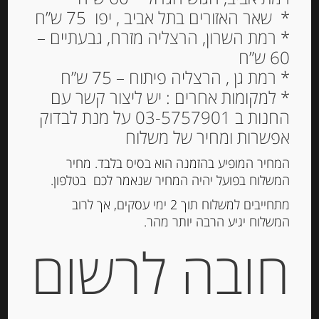
* שאר האזורים בתל אביב , יפו 75 ש”ח
* רמת השרון, הרצליה מזרח, גבעתיים –
60 ש”ח
זיתים ירוקים מעוכים
* רמת גן , הרצליה פיתוח – 75 ש”ח
ומתובלים בנוסח נאפולי –
* למקומות אחרים : יש ליצור קשר עם
“Ficacci”
החנות ב 03-5757901 על מנת לבדוק
אפשרות ומחיר של משלוח
34.00
₪
המחיר המופיע בהזמנה הוא בסיס בלבד. מחיר
המלאי אזל
המשלוח בפועל יהיה המחיר שנאמר לכם בטלפון.
מתחייבים למשלוח תוך 2 ימי עסקים, אך לרוב
המשלוח יגיע הרבה יותר מהר.
מק"ט:
8005675008490
קטגוריה:
חמוצים ומוחמצים
חובה לרשום
תגית:
זיתים