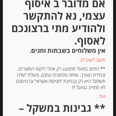
אם מדובר ב איסוף
Stock
עצמי, נא להתקשר
ולהודיע מתי ברצונכם
לאסוף.
אין משלוחים בשבתות וחגים.
צלפים מיניאטורים בחומץ “Capres”
חשוב לשים לב :
** החיוב בפועל מתבצע רק אחרי ליקוט המוצרים,
ובמידת הצורך, שיחה טלפונית עמכם. פעולת “שלח
-
תשלום” היא רק בבחינת “תפיסת אשראי” וכרטיסכם
₪
12.00
לא מחוייב בפועל !!!
ועוד :
יחידות
** גבינות במשקל –
הוספה לסל