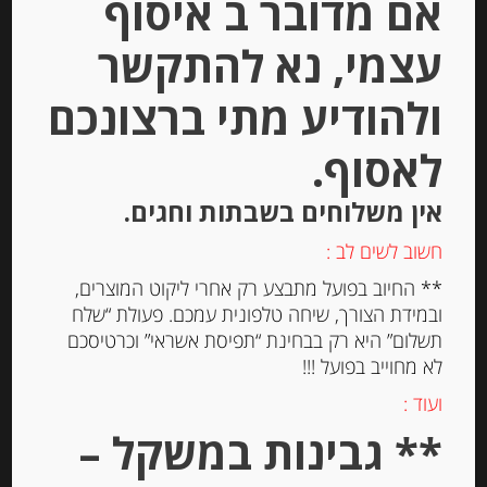
אם מדובר ב איסוף
יחידות
עצמי, נא להתקשר
הוספה לסל
ולהודיע מתי ברצונכם
לאסוף.
Out of
Stock
אין משלוחים בשבתות וחגים.
חשוב לשים לב :
** החיוב בפועל מתבצע רק אחרי ליקוט המוצרים,
ובמידת הצורך, שיחה טלפונית עמכם. פעולת “שלח
תשלום” היא רק בבחינת “תפיסת אשראי” וכרטיסכם
לא מחוייב בפועל !!!
צלפים מיניאטורים בחומץ “Capres”
ועוד :
** גבינות במשקל –