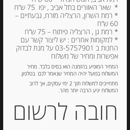
* שאר האזורים בתל אביב , יפו 75 ש”ח
* רמת השרון, הרצליה מזרח, גבעתיים –
60 ש”ח
* רמת גן , הרצליה פיתוח – 75 ש”ח
* למקומות אחרים : יש ליצור קשר עם
החנות ב 03-5757901 על מנת לבדוק
אפשרות ומחיר של משלוח
המחיר המופיע בהזמנה הוא בסיס בלבד. מחיר
המשלוח בפועל יהיה המחיר שנאמר לכם בטלפון.
זיתי קלמטה יוונים ILIADA
מתחייבים למשלוח תוך 2 ימי עסקים, אך לרוב
– אריזת ואקום
המשלוח יגיע הרבה יותר מהר.
19.00
₪
חובה לרשום
הוספה לסל