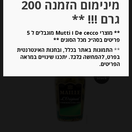
מינימום הזמנה 200
-
₪
12.00
גרם !!! **
** מוצרי De cecco ו Mutti מוגבלים ל 5
יחידות
פריטים בסה״כ מכל הסוגים **
**
התמונות באתר בכלל, ובחנות האינטרנטית
הוספה לסל
בפרט,
להמחשה בלבד
. יתכנו שינויים במראה
הפריטים.
Out of
Stock