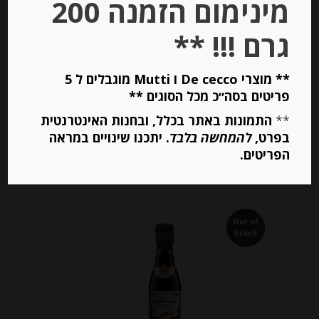
מינימום הזמנה 200
ארץ יצור : איטליה
גרם !!! **
** מוצרי De cecco ו Mutti מוגבלים ל 5
מידע נוסף
פריטים בסה״כ מכל הסוגים **
**
התמונות באתר בכלל, ובחנות האינטרנטית
בפרט,
להמחשה בלבד
. יתכנו שינויים במראה
הפריטים.
מוצרים קשורים
Out of
Stock