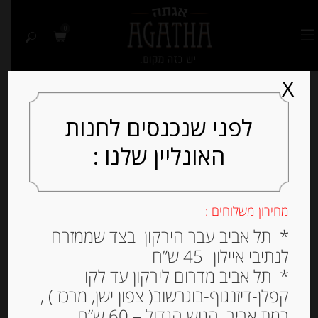
0
X
לפני שנכנסים לחנות
האונליין שלנו :
מחירון משלוחים :
* תל אביב עבר הירקון בצד שממזרח
לנתיבי איילון- 45 ש”ח
* תל אביב מדרום לירקון עד לקו
קפלן-דיזנגוף-בוגרשוב( צפון ישן, מרכז ) ,
רמת אביב, הגוש הגדול – 60 ש”ח