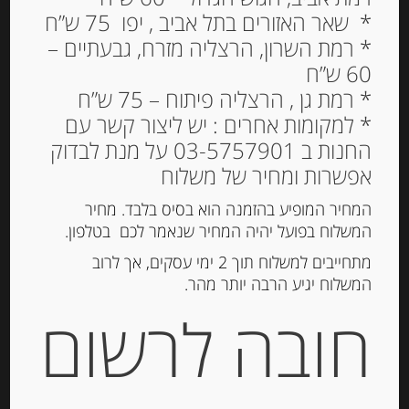
* שאר האזורים בתל אביב , יפו 75 ש”ח
* רמת השרון, הרצליה מזרח, גבעתיים –
60 ש”ח
* רמת גן , הרצליה פיתוח – 75 ש”ח
* למקומות אחרים : יש ליצור קשר עם
החנות ב 03-5757901 על מנת לבדוק
חומץ בלסמי ממודנה עם
אפשרות ומחיר של משלוח
ארומת תאנים Acetaia
Sereni –
המחיר המופיע בהזמנה הוא בסיס בלבד. מחיר
המשלוח בפועל יהיה המחיר שנאמר לכם בטלפון.
Dolcebalsamico
מתחייבים למשלוח תוך 2 ימי עסקים, אך לרוב
73.00
₪
המשלוח יגיע הרבה יותר מהר.
מחיר ל 100מ"ל : 29.20 ש"ח
חובה לרשום
הוספה לסל