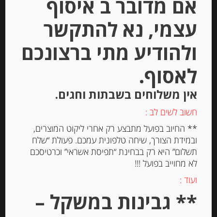
אם מדובר ב איסוף
עצמי, נא להתקשר
תאנים
ולהודיע מתי ברצונכם
לאסוף.
רוטב מתוק וחמוץ בניחוחות
פירותיים, זרימה טובה וצבע חום.
אין משלוחים בשבתות וחגים.
מאופיין בחומציות נמוכה וטעם
חשוב לשים לב :
מתוק ועדין. מועשר בנגיעות קלות
של תאנה
** החיוב בפועל מתבצע רק אחרי ליקוט המוצרים,
ובמידת הצורך, שיחה טלפונית עמכם. פעולת “שלח
אנרגיה : 272
תשלום” היא רק בבחינת “תפיסת אשראי” וכרטיסכם
חלבון 0.6
לא מחוייב בפועל !!!
פחמימות:65
ועוד :
שומן : 0
נתרן 0
** גבינות במשקל –
תכולה : 250 מ”ל