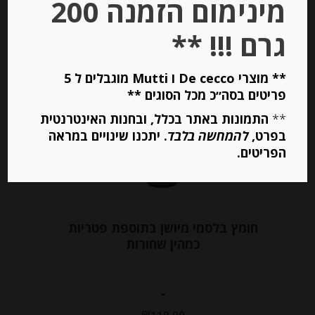
מינימום הזמנה 200
הוספה לסל
גרם !!! **
** מוצרי De cecco ו Mutti מוגבלים ל 5
Out of
פריטים בסה״כ מכל הסוגים **
Stock
**
התמונות באתר בכלל, ובחנות האינטרנטית
בפרט,
להמחשה בלבד
. יתכנו שינויים במראה
הפריטים.
חומץ בלסמי מיושן בתוספת פטריות
כמהין שחורות
-
₪
119.00