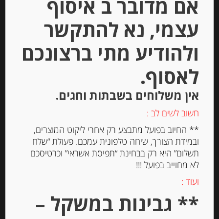
אם מדובר ב איסוף
עצמי, נא להתקשר
ולהודיע מתי ברצונכם
לאסוף.
אין משלוחים בשבתות וחגים.
חומץ בלסמי ממודנה עם ארומת
פטריות כמהין לבנות Acetaia Sereni
חשוב לשים לב :
– Dolcebalsamico
** החיוב בפועל מתבצע רק אחרי ליקוט המוצרים,
-
ובמידת הצורך, שיחה טלפונית עמכם. פעולת “שלח
תשלום” היא רק בבחינת “תפיסת אשראי” וכרטיסכם
₪
73.00
מחיר ל 100מ"ל : 29.20 ש"ח
לא מחוייב בפועל !!!
מחיר ל 100מ"ל : 29.20 ש"ח
ועוד :
** גבינות במשקל –
יחידות