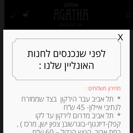
0
X
לפני שנכנסים לחנות
האונליין שלנו :
Out of
Stock
מחירון משלוחים :
* תל אביב עבר הירקון בצד שממזרח
לנתיבי איילון- 45 ש”ח
* תל אביב מדרום לירקון עד לקו
קפלן-דיזנגוף-בוגרשוב( צפון ישן, מרכז ) ,
רמת אביב, הגוש הגדול – 60 ש”ח