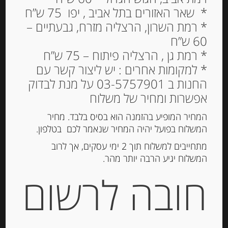
* שאר האזורים בתל אביב , יפו 75 ש”ח
* רמת השרון, הרצליה מזרח, גבעתיים –
חומץ בסלמי די מודנה 6%
60 ש”ח
מיושן 15 שנים Giuseppe
* רמת גן , הרצליה פיתוח – 75 ש”ח
Giusti
* למקומות אחרים : יש ליצור קשר עם
173.00
החנות ב 03-5757901 על מנת לבדוק
₪
אפשרות ומחיר של משלוח
המלאי אזל
המחיר המופיע בהזמנה הוא בסיס בלבד. מחיר
המשלוח בפועל יהיה המחיר שנאמר לכם בטלפון.
מק"ט:
8006911001329
מתחייבים למשלוח תוך 2 ימי עסקים, אך לרוב
קטגוריה:
שמן וחומץ
המשלוח יגיע הרבה יותר מהר.
תגיות:
בלסמי
,
חומץ בלסמי
,
מודנה
חובה לרשום
תיאור