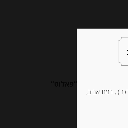
צעות למתנה
צרו קשר
פאלוט”
ז ) , רמת אביב,
סל