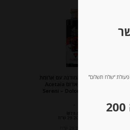
שר
 פעולת “שלח תשלום”
שמן זית צרפתי כתית מעולה 500
חומץ בלסמי ממודנה עם ארומת
פלפל צ’ילי אדום Acetaia
Sereni – Dolcebalsamico
** גבינות במשקל – מינימום הזמנה 200
-
₪
73.00
מחיר ל 100מ"ל : 29.20 ש"ח
מחיר ל 100מ"ל : 29.20 ש"ח