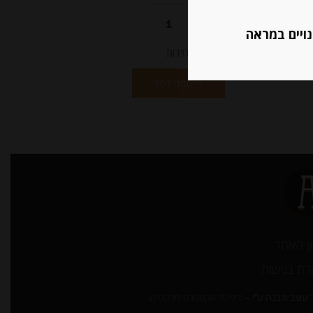
נויים במראה
יחידות
הוספה לסל
ן האתר
ת נגישות
עוצב ונבנה ע”י –
דיגיטל אקספרס מרקטינג