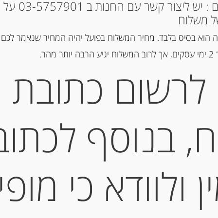
* למקומות אחרים : י
ל משלוח
מק"ט:
3230140004812
 הוא בסיס בלבד. מחיר המשלוח בפועל יהיה המחיר שנאמר לכם 
קטגוריה:
שמן וחומץ
הר.
לרשום כתובת
תיאור
, בנוסף לכתוב
חומץ יין בורדונדי 6% “פאלוט”Burgundy White Wine Vinegar 500M
מידע נוסף
 ולוודא כי מופי