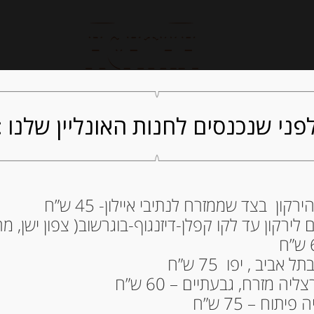
חנות אונליין
קייטרינג
ה
פני שנכנסים לחנות האונליין שלנו :
ון בצד שממזרח לנתיבי איילון- 45 ש”ח
חומץ יין לבן מבורגון 500 מ”ל 6% “
ירקון עד לקו קפלן-דיזנגוף-בוגרשוב( צפון ישן, מרכ
61.00
₪
ביב , יפו 75 ש”ח
ה מזרח, גבעתיים – 60 ש”ח
תוח – 75 ש”ח
הוספה ל