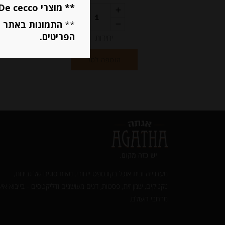
** מוצרי De cecco ו Mutti מוגבלים ל 5 פריטים בסה״כ מכל הסוגים **
**
התמונות באתר ב
הפריטים.
יחידות
הוספה לסל
מעדנייה ובית אוכל בקונספט ייחודי. מאות סוגים של גבינות,
נקניקים, שמן זית, פסטות, דגים מעושנים ודליקטסים - בייבוא איש
מרחבי העולם.‎