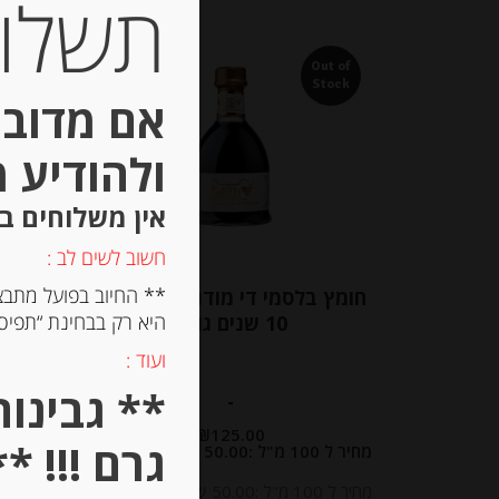
תשלום 
Out of
Out of
Stock
Stock
אם מדובר
ולהודיע 
אין משלוחים ב
חשוב לשים לב :
** החיוב בפועל מתבצ
חומץ בלסמי די מודנה 6% מיושן
חומץ
היא רק בבחינת “תפיסת
10 שנים גולד
פ
ועוד :
-
₪
125.00
גרם !!! **
מחיר ל 100 מ"ל :50.00 ש"ח
מחיר ל 100 מ"ל :50.00 ש"ח