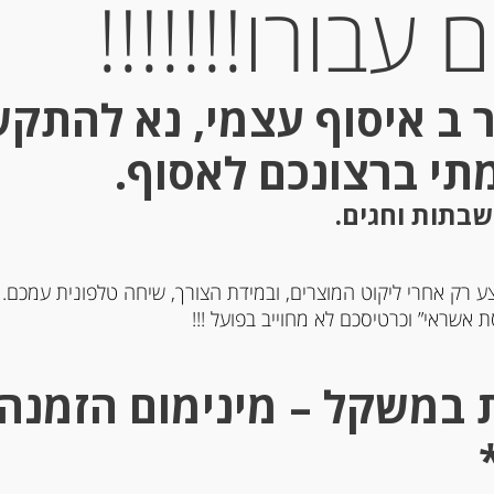
עבורו!!!!!!!
 ב איסוף עצמי, נא להתק
מתי ברצונכם לאסוף.
שבתות וחגים.
ע רק אחרי ליקוט המוצרים, ובמידת הצורך, שיחה טלפונית עמכם.
 בלסמי מיושן בתוספת
 אשראי” וכרטיסכם לא מחוייב בפועל !!!
טריות כמהין שחורות
מ”ל “פאפיון”
-
-
₪
76.00
₪
119.00