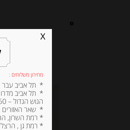
0
על אגתה
מסעדה
X
ל
מחירון משלוחים :
* תל אביב עבר הירק
* תל אביב מדרום ל
הגוש הגדול – 60 ש”ח
* שאר האזורים בתל א
* רמת השרון, הרצלי
* רמת גן , הרצליה פי