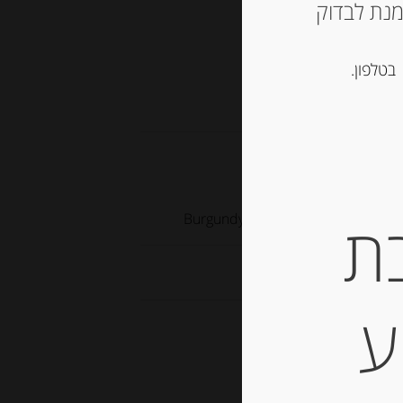
ש ליצור קשר עם החנות ב 03-5757901 על מנת לבדוק
בטלפון.
ת
ע