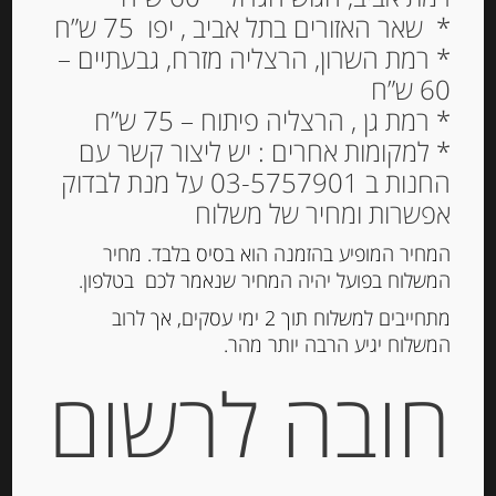
* שאר האזורים בתל אביב , יפו 75 ש”ח
* רמת השרון, הרצליה מזרח, גבעתיים –
60 ש”ח
* רמת גן , הרצליה פיתוח – 75 ש”ח
* למקומות אחרים : יש ליצור קשר עם
החנות ב 03-5757901 על מנת לבדוק
אפשרות ומחיר של משלוח
המחיר המופיע בהזמנה הוא בסיס בלבד. מחיר
חומץ יין מיושן ארטיזן מס’ 8
המשלוח בפועל יהיה המחיר שנאמר לכם בטלפון.
MUSSINI
מתחייבים למשלוח תוך 2 ימי עסקים, אך לרוב
94.00
המשלוח יגיע הרבה יותר מהר.
₪
חובה לרשום
המלאי אזל
מק"ט:
8032181002759