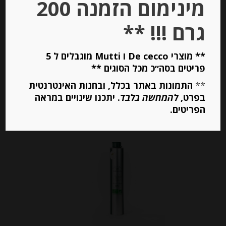
מינימום הזמנה 200
-
₪
73.00
מחיר ל 100מ"ל : 29.20 ש"ח
גרם !!! **
מחיר ל 100מ"ל : 29.20 ש"ח
** מוצרי De cecco ו Mutti מוגבלים ל 5
פריטים בסה״כ מכל הסוגים **
יחידות
**
התמונות באתר בכלל, ובחנות האינטרנטית
בפרט,
להמחשה בלבד
. יתכנו שינויים במראה
הוספה לסל
הפריטים.