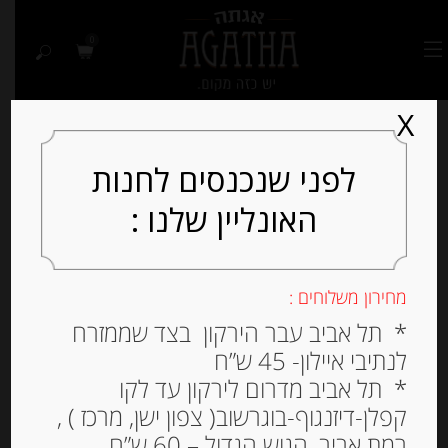
0
X
לפני שנכנסים לחנות
האונליין שלנו :
Out of
Stock
מחירון משלוחים :
* תל אביב עבר הירקון בצד שממזרח
לנתיבי איילון- 45 ש”ח
* תל אביב מדרום לירקון עד לקו
קפלן-דיזנגוף-בוגרשוב( צפון ישן, מרכז ) ,
רמת אביב, הגוש הגדול – 60 ש”ח