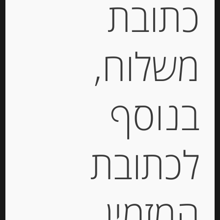
כתובת
קטגוריה:
שמן וחומץ
תגית:
חומץ יין
משלוח,
תיאור
ריזרבה דה פאלמיה מס’ 8
בנוסף
יצרן : Mussini
מידע נוסף
לכתובת
מוצרים קשורים
המזמין