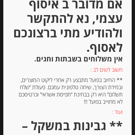
אם מדובר ב איסוף
יחידות
עצמי, נא להתקשר
הוספה לסל
ולהודיע מתי ברצונכם
לאסוף.
אין משלוחים בשבתות וחגים.
חשוב לשים לב :
** החיוב בפועל מתבצע רק אחרי ליקוט המוצרים,
ובמידת הצורך, שיחה טלפונית עמכם. פעולת “שלח
תשלום” היא רק בבחינת “תפיסת אשראי” וכרטיסכם
לא מחוייב בפועל !!!
חומץ בלסמי ממודנה עם ארומת תאנים
ועוד :
Acetaia Sereni – Dolcebalsamico
** גבינות במשקל –