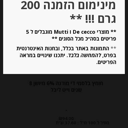
מינימום הזמנה 200
הוספה לסל
גרם !!! **
** מוצרי De cecco ו Mutti מוגבלים ל 5
פריטים בסה״כ מכל הסוגים **
**
התמונות באתר בכלל, ובחנות האינטרנטית
בפרט,
להמחשה בלבד
. יתכנו שינויים במראה
הפריטים.
חומץ בלסמי די מודנה 6% מיושן 8
שנים וייט ליבל
-
₪
94.00
מחיר ל 100 מ"ל : 37.60 ש"ח