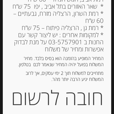
* שאר האזורים בתל אביב , יפו 75 ש”ח
* רמת השרון, הרצליה מזרח, גבעתיים –
60 ש”ח
חומץ יין עם ארומת אגוזים
* רמת גן , הרצליה פיתוח – 75 ש”ח
* למקומות אחרים : יש ליצור קשר עם
29.00
₪
החנות ב 03-5757901 על מנת לבדוק
המלאי אזל
אפשרות ומחיר של משלוח
המחיר המופיע בהזמנה הוא בסיס בלבד. מחיר
המשלוח בפועל יהיה המחיר שנאמר לכם בטלפון.
מק"ט:
3036810230314
קטגוריה:
שמן וחומץ
מתחייבים למשלוח תוך 2 ימי עסקים, אך לרוב
תגית:
חומץ יין
המשלוח יגיע הרבה יותר מהר.
חובה לרשום
תיאור