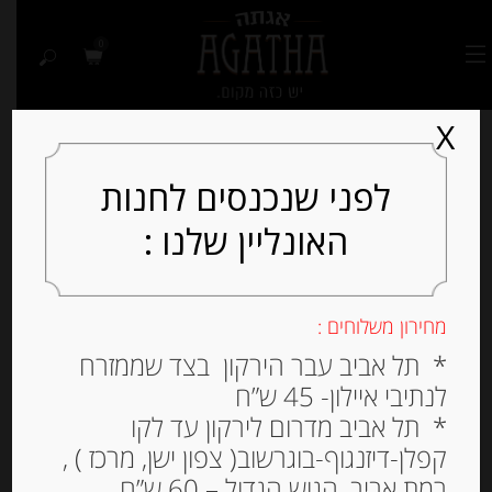
0
X
לפני שנכנסים לחנות
האונליין שלנו :
Out of
Stock
מחירון משלוחים :
* תל אביב עבר הירקון בצד שממזרח
לנתיבי איילון- 45 ש”ח
* תל אביב מדרום לירקון עד לקו
קפלן-דיזנגוף-בוגרשוב( צפון ישן, מרכז ) ,
רמת אביב, הגוש הגדול – 60 ש”ח