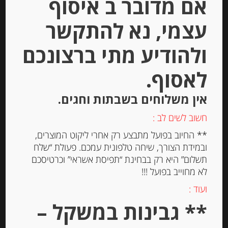
אם מדובר ב איסוף
עצמי, נא להתקשר
ולהודיע מתי ברצונכם
לאסוף.
שמן זית איטלקי 250 מ”ל כתית מעולה
בארומת בזיליקום
אין משלוחים בשבתות וחגים.
חשוב לשים לב :
-
** החיוב בפועל מתבצע רק אחרי ליקוט המוצרים,
₪
49.00
ובמידת הצורך, שיחה טלפונית עמכם. פעולת “שלח
מחיר ל 100 גרם: 19.60 ש"ח
תשלום” היא רק בבחינת “תפיסת אשראי” וכרטיסכם
מחיר ל 100 גרם: 19.60 ש"ח
לא מחוייב בפועל !!!
ועוד :
** גבינות במשקל –
יחידות