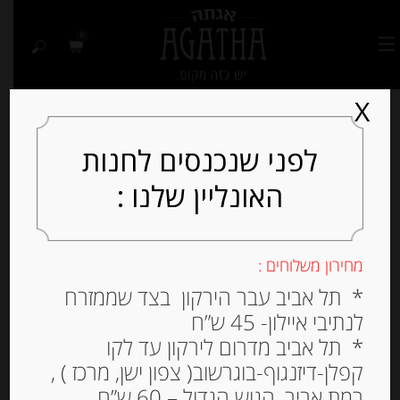
0
X
לפני שנכנסים לחנות
האונליין שלנו :
Out of
Stock
מחירון משלוחים :
* תל אביב עבר הירקון בצד שממזרח
לנתיבי איילון- 45 ש”ח
* תל אביב מדרום לירקון עד לקו
קפלן-דיזנגוף-בוגרשוב( צפון ישן, מרכז ) ,
רמת אביב, הגוש הגדול – 60 ש”ח