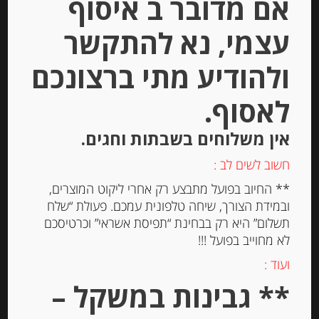
אם מדובר ב איסוף
עצמי, נא להתקשר
ולהודיע מתי ברצונכם
חומץ בלסמי מיושן בתוספת תאנים
לאסוף.
אין משלוחים בשבתות וחגים.
-
₪
98.00
חשוב לשים לב :
** החיוב בפועל מתבצע רק אחרי ליקוט המוצרים,
ובמידת הצורך, שיחה טלפונית עמכם. פעולת “שלח
יחידות
תשלום” היא רק בבחינת “תפיסת אשראי” וכרטיסכם
לא מחוייב בפועל !!!
הוספה לסל
ועוד :
** גבינות במשקל –
Out of