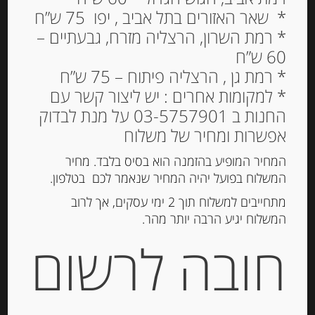
* שאר האזורים בתל אביב , יפו 75 ש”ח
* רמת השרון, הרצליה מזרח, גבעתיים –
60 ש”ח
חומץ שרי חרז Belle
* רמת גן , הרצליה פיתוח – 75 ש”ח
France
* למקומות אחרים : יש ליצור קשר עם
החנות ב 03-5757901 על מנת לבדוק
26.00
₪
אפשרות ומחיר של משלוח
המלאי אזל
המחיר המופיע בהזמנה הוא בסיס בלבד. מחיר
המשלוח בפועל יהיה המחיר שנאמר לכם בטלפון.
מק"ט:
3258561180212
מתחייבים למשלוח תוך 2 ימי עסקים, אך לרוב
המשלוח יגיע הרבה יותר מהר.
קטגוריה:
שמן וחומץ
תגית:
חומץ
חובה לרשום
תיאור