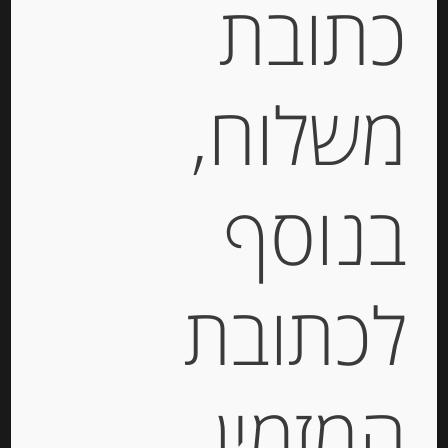
כתובת
חומץ שרי חרז
Belle
משלוח,
France
בנוסף
Vinagre
לכתובת
de
המזמין