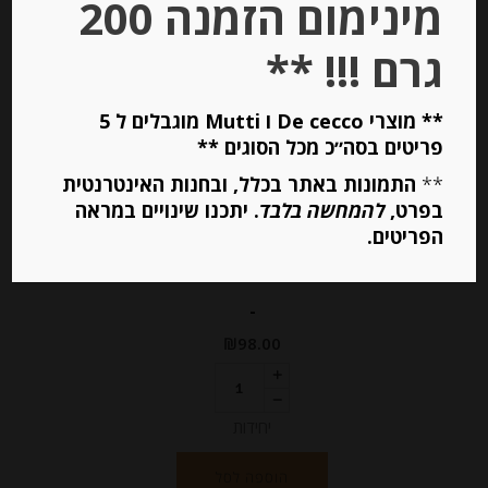
מינימום הזמנה 200
Stock
גרם !!! **
** מוצרי De cecco ו Mutti מוגבלים ל 5
פריטים בסה״כ מכל הסוגים **
**
התמונות באתר בכלל, ובחנות האינטרנטית
חומץ בלסמי מיושן בתוספת פטל אדום
בפרט,
להמחשה בלבד
. יתכנו שינויים במראה
הפריטים.
-
₪
98.00
יחידות
הוספה לסל