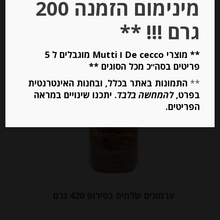
מינימום הזמנה 200
גרם !!! **
יחידות
** מוצרי De cecco ו Mutti מוגבלים ל 5
הוספה לסל
פריטים בסה״כ מכל הסוגים **
**
התמונות באתר בכלל, ובחנות האינטרנטית
בפרט,
להמחשה בלבד
. יתכנו שינויים במראה
Out of
Stock
הפריטים.
ערמונים שלמים בסירופ 420 גרם