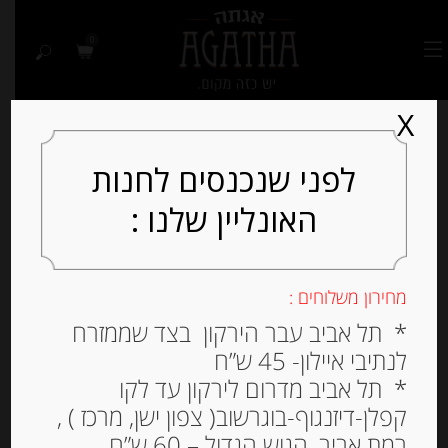
0
X
לפני שנכנסים לחנות
האונליין שלנו :
מחירון משלוחים :
* תל אביב עבר הירקון בצד שממזרח
לנתיבי איילון- 45 ש”ח
* תל אביב מדרום לירקון עד לקו
קפלן-דיזנגוף-בוגרשוב( צפון ישן, מרכז ) ,
רמת אביב, הגוש הגדול – 60 ש”ח