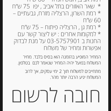
* שאר האזורים בתל אביב , יפו 75 ש”ח
* רמת השרון, הרצליה מזרח, גבעתיים –
60 ש”ח
עוגיות שוקולד צ’יפס “Lu”
* רמת גן , הרצליה פיתוח – 75 ש”ח
* למקומות אחרים : יש ליצור קשר עם
36.00
₪
החנות ב 03-5757901 על מנת לבדוק
מחיר ל 100 גרם: 13.05 ש"ח
אפשרות ומחיר של משלוח
המחיר המופיע בהזמנה הוא בסיס בלבד. מחיר
המשלוח בפועל יהיה המחיר שנאמר לכם בטלפון.
הוספה לסל
מתחייבים למשלוח תוך 2 ימי עסקים, אך לרוב
המשלוח יגיע הרבה יותר מהר.
מק"ט:
7622300689124
חובה לרשום
קטגוריות:
מוצרים חדשים
,
שוקולד, נוגט, עוגיות
ומתוקים