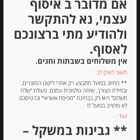
אם מדובר ב איסוף
עצמי, נא להתקשר
Out of
Stock
ולהודיע מתי ברצונכם
לאסוף.
אין משלוחים בשבתות וחגים.
חשוב לשים לב :
עוגיות עם לימון Spiritozzi
** החיוב בפועל מתבצע רק אחרי ליקוט המוצרים,
ובמידת הצורך, שיחה טלפונית עמכם. פעולת “שלח
תשלום” היא רק בבחינת “תפיסת אשראי” וכרטיסכם
לא מחוייב בפועל !!!
-
ועוד :
₪
37.00
** גבינות במשקל –
מחיר ל 100 גרם:14.80 ש"ח
מחיר ל 100 גרם:14.80 ש"ח