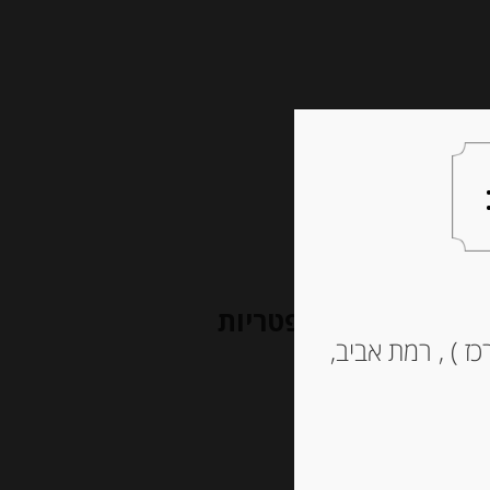
צעות למתנה
צרו קשר
רטופו” בתוספת פטריות
ז ) , רמת אביב,