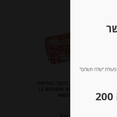
שר
 פעולת “שלח תשלום”
ני
חמאה “פייסון ברטון” במליחות
עדינה 250 גרם LE BEURRE
** גבינות במשקל – מינימום הזמנה 200
MOULE
-
₪
34.00