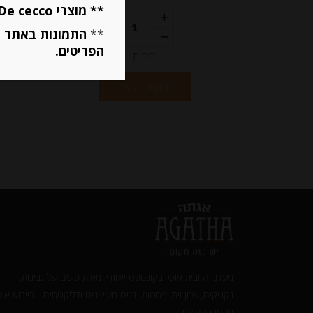
** מוצרי De cecco ו Mutti מוגבלים ל 5 פריטים בסה״כ מכל הסוגים **
**
התמונות באתר ב
הפריטים.
יחידות
הוספה לסל
מעדנייה ובית אוכל בקונספט ייחודי. מאות סוגים של גבינות,
נקניקים, שמן זית, פסטות, דגים מעושנים ודליקטסים - בייבוא איש
מרחבי העולם.‎