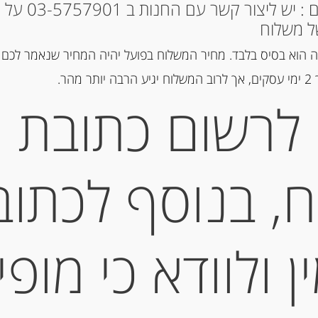
* למקומות אחרים : י
הוספה ל
ל משלוח
 הוא בסיס בלבד. מחיר המשלוח בפועל יהיה המחיר שנאמר לכם 
מק"ט:
8025386000460
הר.
קטגוריות:
חמאות
,
מוצרי כמהין
לרשום כתובת
תגית:
פטריות כמהין
תיאור
, בנוסף לכתוב
חמאה עם פטריות כמהין לבנות Giuliano Tartufi
 ולוודא כי מופי
מידע נוסף