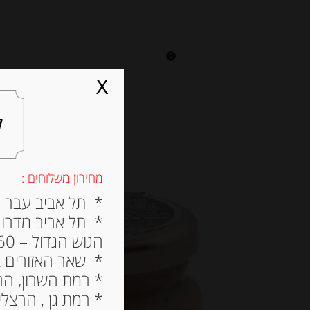
0
על אגתה
מסעדה
X
ל
מחירון משלוחים :
* תל אביב עבר הירק
* תל אביב מדרום ל
הגוש הגדול – 60 ש”ח
* שאר האזורים בתל א
* רמת השרון, הרצלי
* רמת גן , הרצליה פי