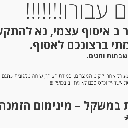
עבורו!!!!!!!
 ב איסוף עצמי, נא להתק
מתי ברצונכם לאסוף.
שבתות וחגים.
ע רק אחרי ליקוט המוצרים, ובמידת הצורך, שיחה טלפונית עמכם.
 אשראי” וכרטיסכם לא מחוייב בפועל !!!
רית “ויו בור’ג” במליחות
חמאת בוטיק בתוספת תבלי
עדינה 250 גרם
יער וסירופ מייפל
-
-
₪
42.00
₪
64.00