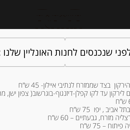
חנות אונליין
קייטרינג
ה
פני שנכנסים לחנות האונליין שלנו :
ון בצד שממזרח לנתיבי איילון- 45 ש”ח
חמאה “ג’וליאנו ט
ירקון עד לקו קפלן-דיזנגוף-בוגרשוב( צפון ישן, מרכ
כמהין לבנות
49.00
₪
ביב , יפו 75 ש”ח
ה מזרח, גבעתיים – 60 ש”ח
תוח – 75 ש”ח