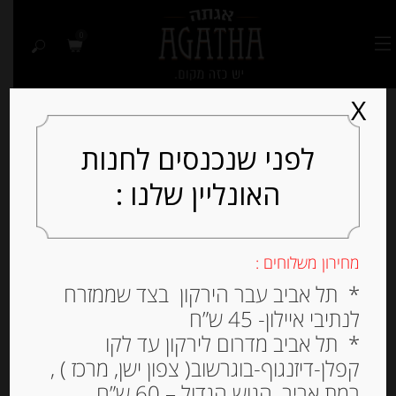
0
X
לפני שנכנסים לחנות
האונליין שלנו :
מחירון משלוחים :
* תל אביב עבר הירקון בצד שממזרח
לנתיבי איילון- 45 ש”ח
* תל אביב מדרום לירקון עד לקו
קפלן-דיזנגוף-בוגרשוב( צפון ישן, מרכז ) ,
רמת אביב, הגוש הגדול – 60 ש”ח