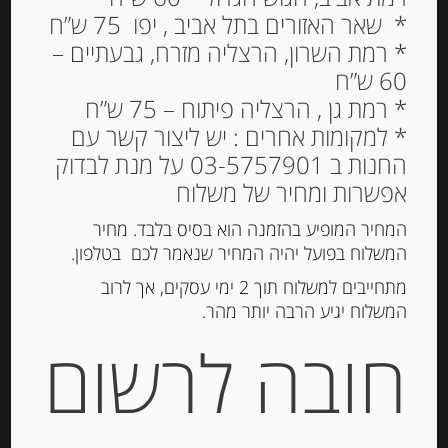
* שאר האזורים בתל אביב , יפו 75 ש”ח
* רמת השרון, הרצליה מזרח, גבעתיים –
60 ש”ח
חמאה רכה “בורדייה”
* רמת גן , הרצליה פיתוח – 75 ש”ח
במליחות עדינה 250 גרם
* למקומות אחרים : יש ליצור קשר עם
החנות ב 03-5757901 על מנת לבדוק
59.00
₪
אפשרות ומחיר של משלוח
המחיר המופיע בהזמנה הוא בסיס בלבד. מחיר
המשלוח בפועל יהיה המחיר שנאמר לכם בטלפון.
הוספה לסל
מתחייבים למשלוח תוך 2 ימי עסקים, אך לרוב
המשלוח יגיע הרבה יותר מהר.
מק"ט:
3760191050037
חובה לרשום
קטגוריה:
חמאות
תיאור