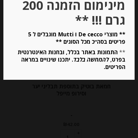
מינימום הזמנה 200
גרם !!! **
** מוצרי De cecco ו Mutti מוגבלים ל 5
פריטים בסה״כ מכל הסוגים **
**
התמונות באתר בכלל, ובחנות האינטרנטית
בפרט,
להמחשה בלבד
. יתכנו שינויים במראה
הפריטים.
חמאת בוטיק בתוספת תבליני יער
וסירופ מייפל
-
₪
42.00