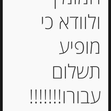
ולוודא כי
חמאה “ביליאר” במליחות עדינה
בתוספת גבישי פלור דה סל 250 גרם
מופיע
-
₪
46.00
תשלום
יחידות
עבורו!!!!!!!
הוספה לסל
Out of