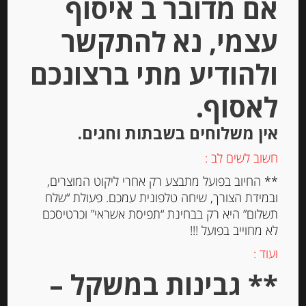
אם מדובר ב איסוף
Stock
עצמי, נא להתקשר
ולהודיע מתי ברצונכם
לאסוף.
אין משלוחים בשבתות וחגים.
חמאת בוטיק בתוספת פלפל שחור
פראי
חשוב לשים לב :
** החיוב בפועל מתבצע רק אחרי ליקוט המוצרים,
-
ובמידת הצורך, שיחה טלפונית עמכם. פעולת “שלח
תשלום” היא רק בבחינת “תפיסת אשראי” וכרטיסכם
₪
42.00
לא מחוייב בפועל !!!
ועוד :
יחידות
** גבינות במשקל –
הוספה לסל