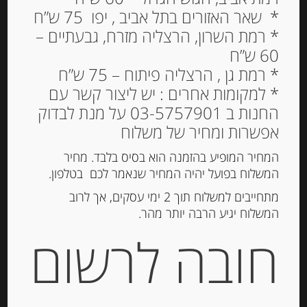
* שאר האזורים בתל אביב , יפו 75 ש”ח
* רמת השרון, הרצליה מזרח, גבעתיים –
60 ש”ח
חמאה “פייסון ברטון”
* רמת גן , הרצליה פיתוח – 75 ש”ח
במליחות עדינה 250 גרם
* למקומות אחרים : יש ליצור קשר עם
LE BEURRE MOULE
החנות ב 03-5757901 על מנת לבדוק
אפשרות ומחיר של משלוח
34.00
₪
מחיר ל 100 גרם: 13.60 ש"ח
המחיר המופיע בהזמנה הוא בסיס בלבד. מחיר
המשלוח בפועל יהיה המחיר שנאמר לכם בטלפון.
מתחייבים למשלוח תוך 2 ימי עסקים, אך לרוב
המשלוח יגיע הרבה יותר מהר.
הוספה לסל
חובה לרשום
מק"ט:
3412290015997
קטגוריה:
חמאות