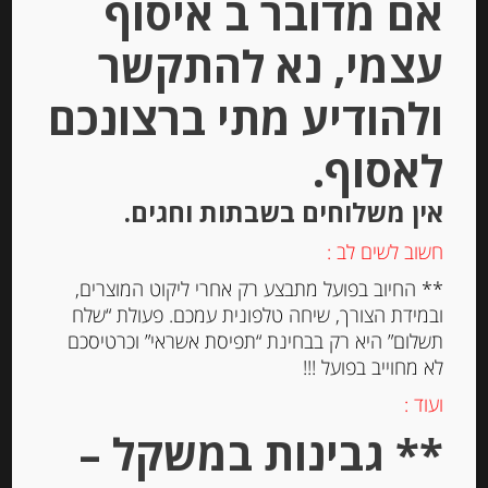
אם מדובר ב איסוף
עצמי, נא להתקשר
Out of
Stock
ולהודיע מתי ברצונכם
לאסוף.
אין משלוחים בשבתות וחגים.
חמאה רכה “אל וויר” במליחות עדינה
חשוב לשים לב :
250 גרם
** החיוב בפועל מתבצע רק אחרי ליקוט המוצרים,
ובמידת הצורך, שיחה טלפונית עמכם. פעולת “שלח
תשלום” היא רק בבחינת “תפיסת אשראי” וכרטיסכם
-
לא מחוייב בפועל !!!
₪
28.00
ועוד :
** גבינות במשקל –
יחידות