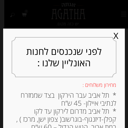
0
X
לפני שנכנסים לחנות
האונליין שלנו :
מחירון משלוחים :
* תל אביב עבר הירקון בצד שממזרח
לנתיבי איילון- 45 ש”ח
* תל אביב מדרום לירקון עד לקו
קפלן-דיזנגוף-בוגרשוב( צפון ישן, מרכז ) ,
רמת אביב, הגוש הגדול – 60 ש”ח