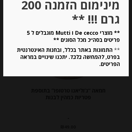
מינימום הזמנה 200
הוספה לסל
גרם !!! **
** מוצרי De cecco ו Mutti מוגבלים ל 5
פריטים בסה״כ מכל הסוגים **
**
התמונות באתר בכלל, ובחנות האינטרנטית
בפרט,
להמחשה בלבד
. יתכנו שינויים במראה
הפריטים.
חמאה “ג’וליאנו טרטופו” בתוספת
פטריות כמהין לבנות
-
₪
49.00