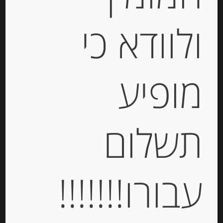
ולוודא כי
מופיע
חמאה מובחרת “אשירה” במליחות
עדינה 250 גרם סלסלה
תשלום
-
₪
42.00
עבורו!!!!!!!
יחידות
הוספה לסל