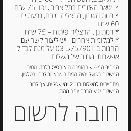
* שאר האזורים בתל אביב , יפו 75 ש”ח
* רמת השרון, הרצליה מזרח, גבעתיים –
60 ש”ח
חרדל “דה פומרי” בתוספת
* רמת גן , הרצליה פיתוח – 75 ש”ח
דבש
* למקומות אחרים : יש ליצור קשר עם
החנות ב 03-5757901 על מנת לבדוק
72.00
₪
אפשרות ומחיר של משלוח
המחיר המופיע בהזמנה הוא בסיס בלבד. מחיר
המשלוח בפועל יהיה המחיר שנאמר לכם בטלפון.
הוספה לסל
מתחייבים למשלוח תוך 2 ימי עסקים, אך לרוב
המשלוח יגיע הרבה יותר מהר.
מק"ט:
3158697781126
חובה לרשום
קטגוריה:
חרדל ומיונז
תגית:
חרדל