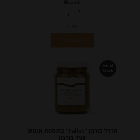
₪
32.00
יחידות
הוספה לסל
Out of
Stock
חרדל בורגון “Fallot” בתוספת אגוזים
ווניל בורבון