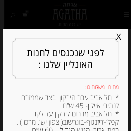
0
X
לפני שנכנסים לחנות
האונליין שלנו :
מחירון משלוחים :
* תל אביב עבר הירקון בצד שממזרח
לנתיבי איילון- 45 ש”ח
* תל אביב מדרום לירקון עד לקו
קפלן-דיזנגוף-בוגרשוב( צפון ישן, מרכז ) ,
רמת אביב, הגוש הגדול – 60 ש”ח