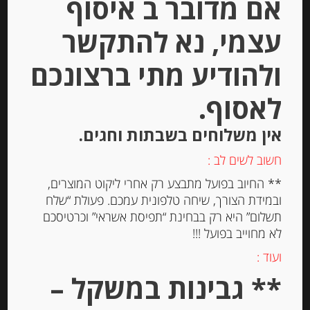
אם מדובר ב איסוף
Out of
עצמי, נא להתקשר
Stock
ולהודיע מתי ברצונכם
לאסוף.
אין משלוחים בשבתות וחגים.
חשוב לשים לב :
חרדל גורמה “Maille” בתוספת יין לבן
** החיוב בפועל מתבצע רק אחרי ליקוט המוצרים,
ובמידת הצורך, שיחה טלפונית עמכם. פעולת “שלח
תשלום” היא רק בבחינת “תפיסת אשראי” וכרטיסכם
לא מחוייב בפועל !!!
-
₪
19.00
ועוד :
** גבינות במשקל –
יחידות