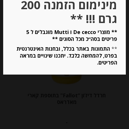
מינימום הזמנה 200
הוספה לסל
גרם !!! **
** מוצרי De cecco ו Mutti מוגבלים ל 5
פריטים בסה״כ מכל הסוגים **
**
התמונות באתר בכלל, ובחנות האינטרנטית
בפרט,
להמחשה בלבד
. יתכנו שינויים במראה
הפריטים.
חרדל דיז’ון “Fallot” בתוספת קארי
מאדראס
-