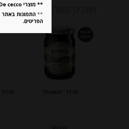
** מוצרי De cecco ו Mutti מוגבלים ל 5 פריטים בסה״כ מכל הסוגים **
מוצרים קשורים
**
התמונות באתר ב
הפריטים.
Out of
Stock
חרדל “Violett”
-
₪
34.00