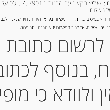
* למקומות אחרים : י
ל משלוח
הוספה ל
 הוא בסיס בלבד. מחיר המשלוח בפועל יהיה המחיר שנאמר לכם 
הר.
מק"ט:
3230140005000
לרשום כתובת
קטגוריה:
חרדל ומיונז
תגיות:
חרדל
,
חרדל דיז'ון
, בנוסף לכתוב
תיאור
חרדל דיז’ון עם ג’י
 ולוודא כי מופי
מידע נוסף