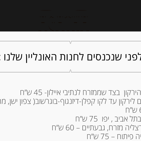
חנות אונליין
קייטרינג
ה
פני שנכנסים לחנות האונליין שלנו :
ון בצד שממזרח לנתיבי איילון- 45 ש”ח
ירקון עד לקו קפלן-דיזנגוף-בוגרשוב( צפון ישן, מרכ
205 גרם
30.00
₪
ביב , יפו 75 ש”ח
מחיר ל 100 גרם: 15.80 ש"ח
ה מזרח, גבעתיים – 60 ש”ח
תוח – 75 ש”ח