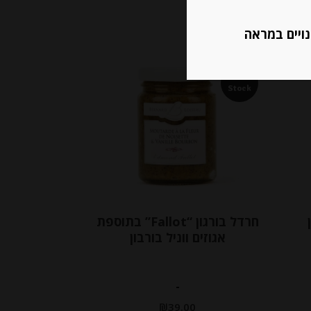
נויים במראה
Out of
Stock
חרדל בורגון “Fallot” בתוספת
אגוזים ווניל בורבון
-
₪
39.00