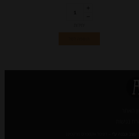
יחידות
הוספה לסל
ן האתר
ת נגישות
עוצב ונבנה ע”י –
דיגיטל אקספרס מרקטינג