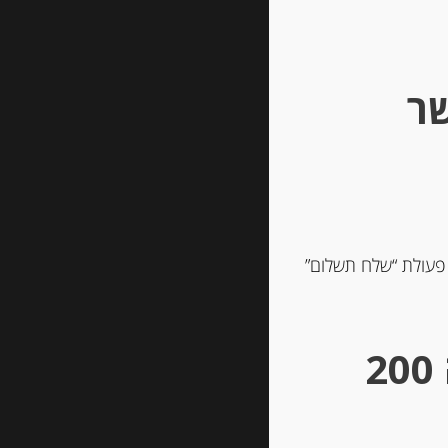
שר
 פעולת “שלח תשלום”
** גבינות במשקל – מינימום הזמנה 200