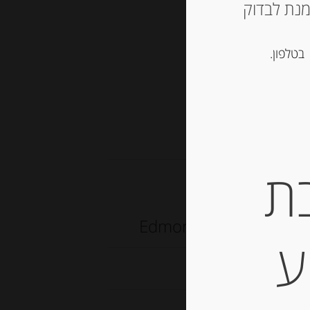
ש ליצור קשר עם החנות ב 03-5757901 על מנת לבדוק
סל
בטלפון.
ת
נג’ר ודבש
Edmond Fallot
ע