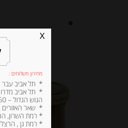
0
על אגתה
מסעדה
X
ל
מחירון משלוחים :
* תל אביב עבר הירק
* תל אביב מדרום ל
הגוש הגדול – 60 ש”ח
* שאר האזורים בתל א
* רמת השרון, הרצלי
* רמת גן , הרצליה פי