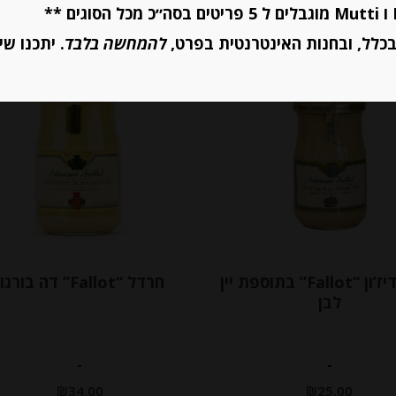
כלל, ובחנות האינטרנטית בפרט,
להמחשה בלבד
. יתכנו שי
חרדל דיז’ון “Fallot” בתוספת יין
חרדל “Fallot” דה בורגון
לבן
-
-
₪
34.00
₪
25.00