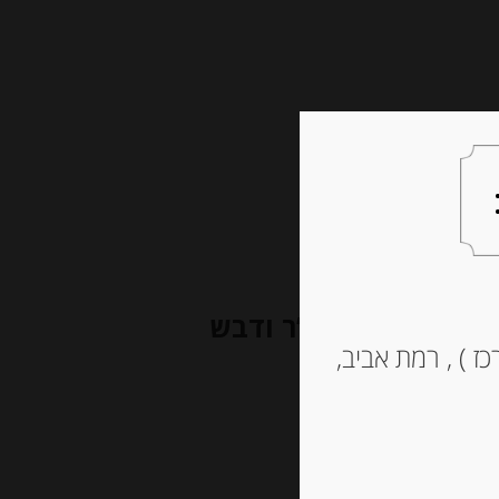
צעות למתנה
צרו קשר
חרדל דיז’ון “Fallot” בתוספת ג’ינג’ר ודבש
ז ) , רמת אביב,