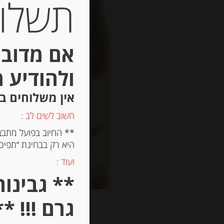
תשלום 
אם מדובר
ולהודיע 
אין משלוחים ב
חשוב לשים לב :
** החיוב בפועל מתבצ
היא רק בבחינת “תפיסת
ועוד :
גרם !!! **