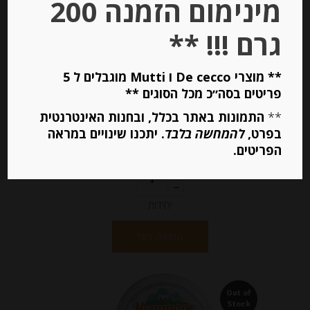
מינימום הזמנה 200
גרם !!! **
גבינת מוצרלה לפיצה וסלט 400 גרם
22% שומן ZAPPALA
** מוצרי De cecco ו Mutti מוגבלים ל 5
פריטים בסה״כ מכל הסוגים **
-
**
התמונות באתר בכלל, ובחנות האינטרנטית
₪
36.00
מחיר ל 100 גרם: 9.00 ש"ח
בפרט,
להמחשה בלבד
. יתכנו שינויים במראה
הפריטים.
מחיר ל 100 גרם: 9.00 ש"ח
יחידות
הוספה לסל
Out of
Stock