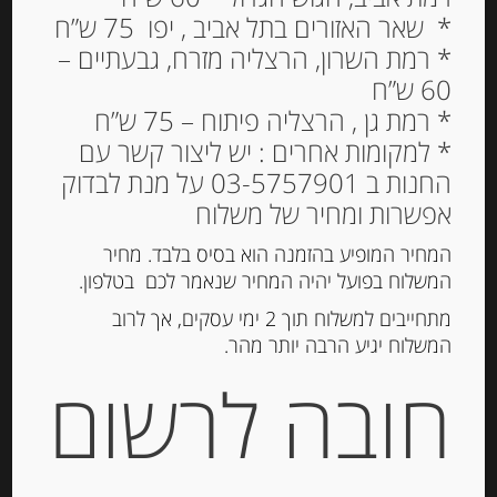
* שאר האזורים בתל אביב , יפו 75 ש”ח
טום עזים ז’ארנט 25% שומן
* רמת השרון, הרצליה מזרח, גבעתיים –
TOMME DE CHEVRE
60 ש”ח
GERENTES
* רמת גן , הרצליה פיתוח – 75 ש”ח
* למקומות אחרים : יש ליצור קשר עם
29.00
₪
החנות ב 03-5757901 על מנת לבדוק
29
₪
: מחיר ל 100 גרם
אפשרות ומחיר של משלוח
המחיר המופיע בהזמנה הוא בסיס בלבד. מחיר
גרמים
המשלוח בפועל יהיה המחיר שנאמר לכם בטלפון.
הוספה לסל
מתחייבים למשלוח תוך 2 ימי עסקים, אך לרוב
המשלוח יגיע הרבה יותר מהר.
חובה לרשום
מק"ט:
1966
קטגוריות:
גבינות במשקל
,
חצי קשות
תגיות:
QUALITY CHEESE
,
CHEESE
,
AGATHA
,
בוראטה
,
גבינה בסקית
,
גבינה כחולה
,
גבינה מחבל