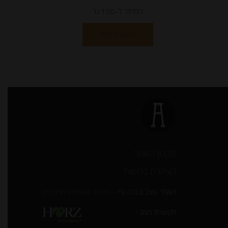
המחיר ל-100 גר
הוספה לסל
תקנון האתר
הצהרת נגישות
האתר עוצב ונבנה ע”י –
דיגיטל אקספרס מרקטינג
תקשורת מותג –