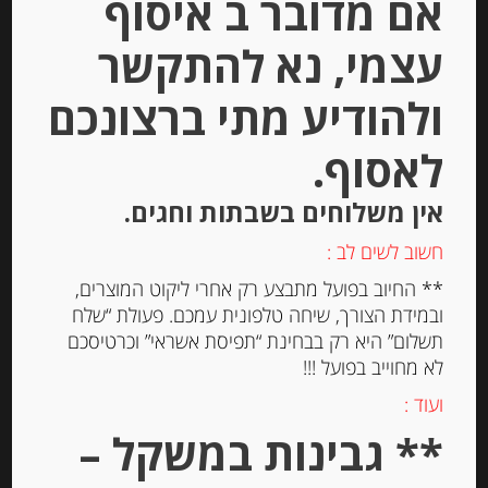
אם מדובר ב איסוף
עצמי, נא להתקשר
-
₪
27.00
ולהודיע מתי ברצונכם
לאסוף.
המחיר ל-100 גר
אין משלוחים בשבתות וחגים.
הוספה לסל
חשוב לשים לב :
** החיוב בפועל מתבצע רק אחרי ליקוט המוצרים,
ובמידת הצורך, שיחה טלפונית עמכם. פעולת “שלח
תשלום” היא רק בבחינת “תפיסת אשראי” וכרטיסכם
לא מחוייב בפועל !!!
ועוד :
** גבינות במשקל –