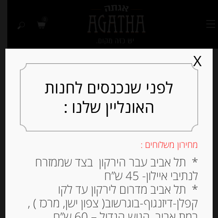
0
X
לפני שנכנסים לחנות
האונליין שלנו :
מחירון משלוחים :
* תל אביב עבר הירקון בצד שממזרח
לנתיבי איילון- 45 ש”ח
* תל אביב מדרום לירקון עד לקו
קפלן-דיזנגוף-בוגרשוב( צפון ישן, מרכז ) ,
רמת אביב, הגוש הגדול – 60 ש”ח