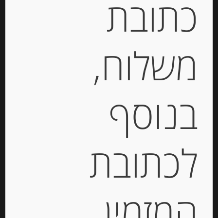
כתובת
הבסקים
,
גבינה עם כמהין
,
גבינה צרפתית
,
גבינות
,
גבינות איטלקיות
,
גבינות בזול
,
גבינות יבוא
,
גבינות
מאירופה
,
גבינות מחו"ל
,
גבינות צרפתיות
,
גבינת
משלוח,
אמנטל
,
גבינת חלב בופאלו
,
גבינת עזים
,
דליס דה
בורגון
,
לבאנה
,
מוצרלה
,
פלטת גבינות
,
פקורינו
,
קממבר
בנוסף
תיאור
טום עזים ז’ארנט TOMME DE CHEVRE
לכתובת
GERENTES
מחיר ל 100 גר : 26.00 ש”ח
המזמין
קוד מוצר : 1966