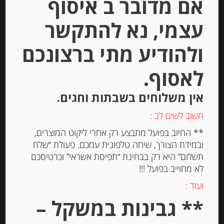
אם מדובר ב איסוף
הוספה לסל
עצמי, נא להתקשר
ולהודיע מתי ברצונכם
לאסוף.
אין משלוחים בשבתות וחגים.
חשוב לשים לב :
** החיוב בפועל מתבצע רק אחרי ליקוט המוצרים,
ובמידת הצורך, שיחה טלפונית עמכם. פעולת “שלח
תשלום” היא רק בבחינת “תפיסת אשראי” וכרטיסכם
פילה אנשובי בשמן זית עם צ’ילי חריף
לא מחוייב בפועל !!!
“Agostino Recca”
ועוד :
** גבינות במשקל –
-
₪
38.00