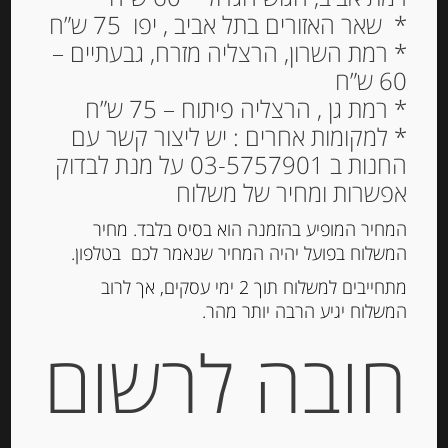
* שאר האזורים בתל אביב , יפו 75 ש”ח
* רמת השרון, הרצליה מזרח, גבעתיים –
60 ש”ח
* רמת גן , הרצליה פיתוח – 75 ש”ח
* למקומות אחרים : יש ליצור קשר עם
החנות ב 03-5757901 על מנת לבדוק
אפשרות ומחיר של משלוח
טונה בהירה צהובת סנפיר
המחיר המופיע בהזמנה הוא בסיס בלבד. מחיר
בשמן זית 200 גרם “Costa
המשלוח בפועל יהיה המחיר שנאמר לכם בטלפון.
Vasca”
מתחייבים למשלוח תוך 2 ימי עסקים, אך לרוב
המשלוח יגיע הרבה יותר מהר.
32.00
₪
חובה לרשום
המלאי אזל
מק"ט:
8424528113202