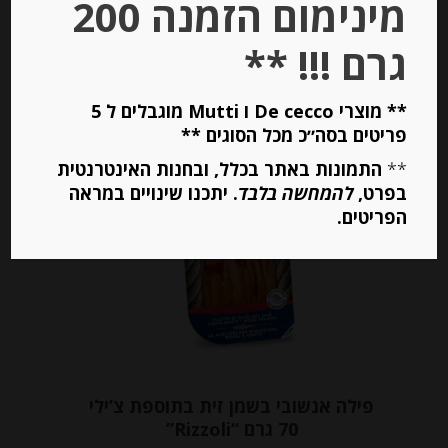
מינימום הזמנה 200
גרם !!! **
יחידות
** מוצרי De cecco ו Mutti מוגבלים ל 5
הוספה לסל
פריטים בסה״כ מכל הסוגים **
**
התמונות באתר בכלל, ובחנות האינטרנטית
בפרט,
להמחשה בלבד
. יתכנו שינויים במראה
Out of
הפריטים.
Stock
פילה אנשובי בשמן זית בתוספת צ’ילי
70 גרם “Rizzoli”