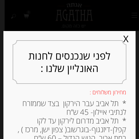
0
X
לפני שנכנסים לחנות
האונליין שלנו :
Out of
Stock
מחירון משלוחים :
* תל אביב עבר הירקון בצד שממזרח
לנתיבי איילון- 45 ש”ח
* תל אביב מדרום לירקון עד לקו
קפלן-דיזנגוף-בוגרשוב( צפון ישן, מרכז ) ,
רמת אביב, הגוש הגדול – 60 ש”ח