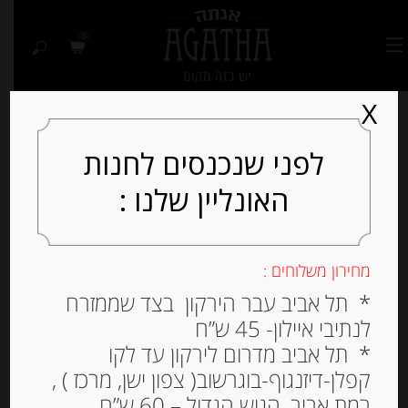
0
X
לפני שנכנסים לחנות
האונליין שלנו :
Out of
Stock
מחירון משלוחים :
* תל אביב עבר הירקון בצד שממזרח
לנתיבי איילון- 45 ש”ח
* תל אביב מדרום לירקון עד לקו
קפלן-דיזנגוף-בוגרשוב( צפון ישן, מרכז ) ,
רמת אביב, הגוש הגדול – 60 ש”ח