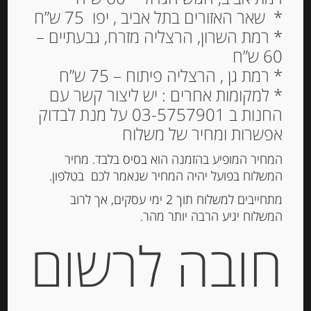
* שאר האזורים בתל אביב , יפו 75 ש”ח
* רמת השרון, הרצליה מזרח, גבעתיים –
60 ש”ח
* רמת גן , הרצליה פיתוח – 75 ש”ח
* למקומות אחרים : יש ליצור קשר עם
החנות ב 03-5757901 על מנת לבדוק
טורטלוני במילוי פטריות
אפשרות ומחיר של משלוח
כמהין, 250 גרם סדרת
GRANDEPASTA
המחיר המופיע בהזמנה הוא בסיס בלבד. מחיר
המשלוח בפועל יהיה המחיר שנאמר לכם בטלפון.
33.00
₪
מתחייבים למשלוח תוך 2 ימי עסקים, אך לרוב
מחיר ל 100 גרם: 13.20 ש"ח
המשלוח יגיע הרבה יותר מהר.
חובה לרשום
המלאי אזל
מק"ט:
8002367019086
קטגוריות:
פסטה ואורז
,
פסטה טריה