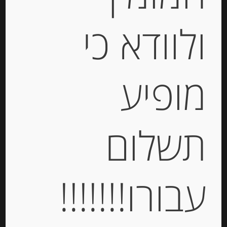
Stock
ולוודא כי
מופיע
פסטה ביצים מקמח דורום ותרד
“צ’יפריאני” Tagliolini
תשלום
-
₪
47.00
עבורו!!!!!!!
מחיר ל 100 גרם: 18.80 ש"ח
מחיר ל 100 גרם: 18.80 ש"ח