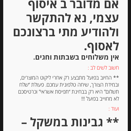
אם מדובר ב איסוף
יחידות
עצמי, נא להתקשר
הוספה לסל
ולהודיע מתי ברצונכם
Out of
לאסוף.
Stock
אין משלוחים בשבתות וחגים.
חשוב לשים לב :
** החיוב בפועל מתבצע רק אחרי ליקוט המוצרים,
ובמידת הצורך, שיחה טלפונית עמכם. פעולת “שלח
תשלום” היא רק בבחינת “תפיסת אשראי” וכרטיסכם
לא מחוייב בפועל !!!
פסטה ביצים מקמח דורום סמולינה –
פטוציני עם תרד MARCOZZI
ועוד :
** גבינות במשקל –
-