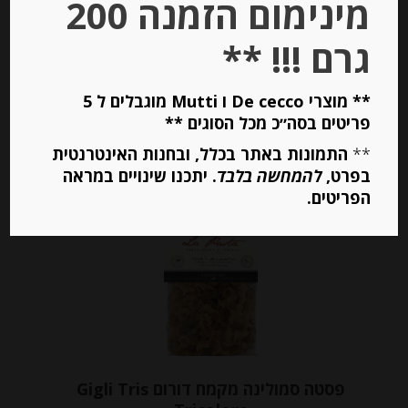
מינימום הזמנה 200
₪
21.00
גרם !!! **
יחידות
** מוצרי De cecco ו Mutti מוגבלים ל 5
פריטים בסה״כ מכל הסוגים **
הוספה לסל
**
התמונות באתר בכלל, ובחנות האינטרנטית
בפרט,
להמחשה בלבד
. יתכנו שינויים במראה
הפריטים.
Out of
Stock
פסטה סמולינה מקמח דורום Gigli Tris