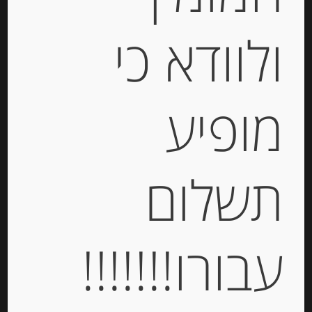
ולוודא כי
אייראן -משקה טורקי על בסיס יוגורט,
מופיע
330 מ”ל
-
תשלום
₪
10.00
יחידות
עבורו!!!!!!!
הוספה לסל