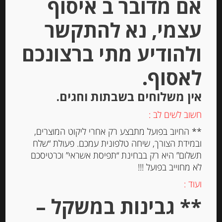
אם מדובר ב איסוף
עצמי, נא להתקשר
ולהודיע מתי ברצונכם
לאסוף.
אין משלוחים בשבתות וחגים.
חשוב לשים לב :
250 גרם שמנת מוקצפת מיכל La
Creme Payson Breton
** החיוב בפועל מתבצע רק אחרי ליקוט המוצרים,
ובמידת הצורך, שיחה טלפונית עמכם. פעולת “שלח
תשלום” היא רק בבחינת “תפיסת אשראי” וכרטיסכם
-
לא מחוייב בפועל !!!
₪
32.00
ועוד :
מחיר ל 100 גרם: 12.80 ש"ח
** גבינות במשקל –
מחיר ל 100 גרם: 12.80 ש"ח