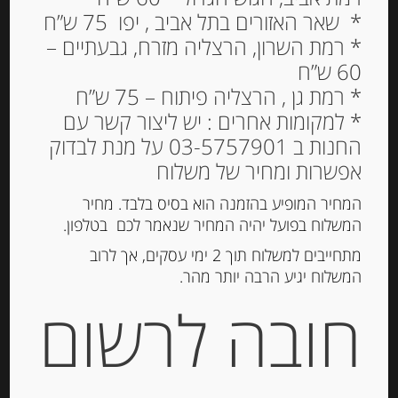
* שאר האזורים בתל אביב , יפו 75 ש”ח
* רמת השרון, הרצליה מזרח, גבעתיים –
60 ש”ח
יוגורט עזים צרפתי בטעם
* רמת גן , הרצליה פיתוח – 75 ש”ח
וניל 3.7% שומן
* למקומות אחרים : יש ליצור קשר עם
החנות ב 03-5757901 על מנת לבדוק
12.00
₪
אפשרות ומחיר של משלוח
המחיר המופיע בהזמנה הוא בסיס בלבד. מחיר
המשלוח בפועל יהיה המחיר שנאמר לכם בטלפון.
הוספה לסל
מתחייבים למשלוח תוך 2 ימי עסקים, אך לרוב
המשלוח יגיע הרבה יותר מהר.
מק"ט:
3184670004449
חובה לרשום
קטגוריה:
מוצרי חלב נוספים
תיאור