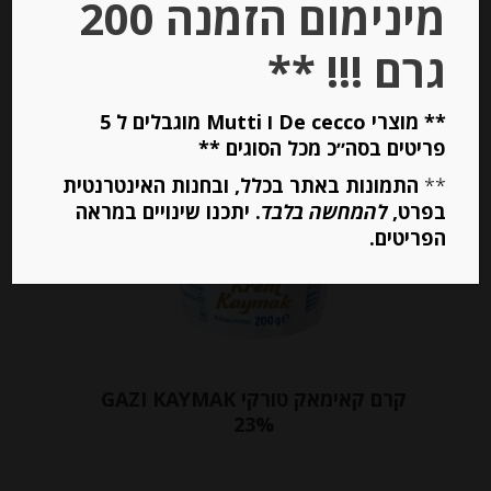
מינימום הזמנה 200
יחידות
גרם !!! **
הוספה לסל
** מוצרי De cecco ו Mutti מוגבלים ל 5
פריטים בסה״כ מכל הסוגים **
**
התמונות באתר בכלל, ובחנות האינטרנטית
בפרט,
להמחשה בלבד
. יתכנו שינויים במראה
הפריטים.
קרם קאימאק טורקי GAZI KAYMAK
23%