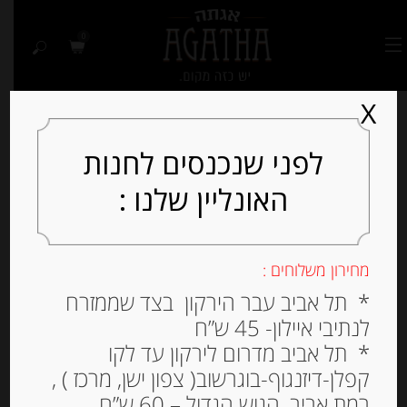
0
X
לפני שנכנסים לחנות
האונליין שלנו :
מחירון משלוחים :
* תל אביב עבר הירקון בצד שממזרח
לנתיבי איילון- 45 ש”ח
* תל אביב מדרום לירקון עד לקו
קפלן-דיזנגוף-בוגרשוב( צפון ישן, מרכז ) ,
רמת אביב, הגוש הגדול – 60 ש”ח