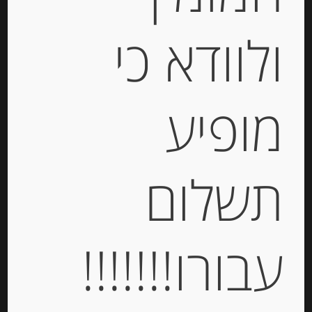
ולוודא כי
קרם קאימאק טורקי GAZI KAYMAK
23%
מופיע
-
₪
26.00
תשלום
יחידות
הוספה לסל
עבורו!!!!!!!