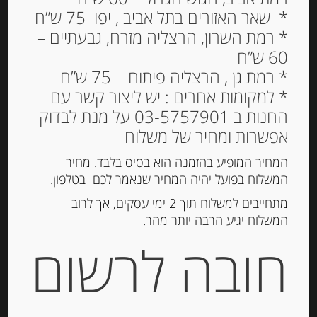
* שאר האזורים בתל אביב , יפו 75 ש”ח
* רמת השרון, הרצליה מזרח, גבעתיים –
60 ש”ח
יוגורט עזים צרפתי בטעם
* רמת גן , הרצליה פיתוח – 75 ש”ח
* למקומות אחרים : יש ליצור קשר עם
לימון 3.7% שומן
החנות ב 03-5757901 על מנת לבדוק
14.00
₪
אפשרות ומחיר של משלוח
המלאי אזל
המחיר המופיע בהזמנה הוא בסיס בלבד. מחיר
המשלוח בפועל יהיה המחיר שנאמר לכם בטלפון.
מתחייבים למשלוח תוך 2 ימי עסקים, אך לרוב
מק"ט:
3184670004630
המשלוח יגיע הרבה יותר מהר.
קטגוריה:
מוצרי חלב נוספים
חובה לרשום
תיאור