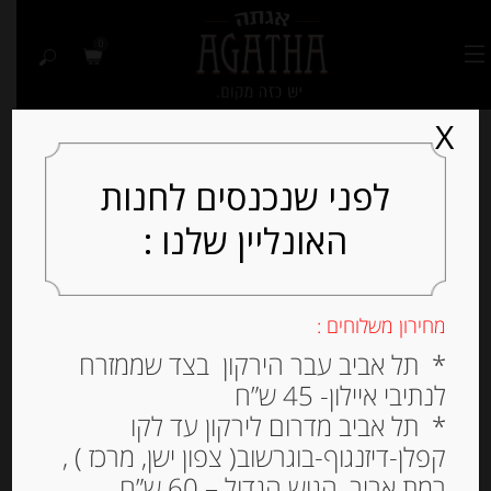
0
X
לפני שנכנסים לחנות
האונליין שלנו :
Out of
Stock
מחירון משלוחים :
* תל אביב עבר הירקון בצד שממזרח
לנתיבי איילון- 45 ש”ח
* תל אביב מדרום לירקון עד לקו
קפלן-דיזנגוף-בוגרשוב( צפון ישן, מרכז ) ,
רמת אביב, הגוש הגדול – 60 ש”ח