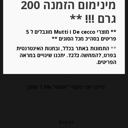
מינימום הזמנה 200
הוספה לסל
גרם !!! **
** מוצרי De cecco ו Mutti מוגבלים ל 5
Out of
Stock
פריטים בסה״כ מכל הסוגים **
**
התמונות באתר בכלל, ובחנות האינטרנטית
בפרט,
להמחשה בלבד
. יתכנו שינויים במראה
הפריטים.
צזיקי יווני מקורי “אטוס” 7.6% שומן
-
₪
29.00