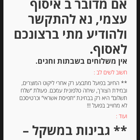
אם מדובר ב איסוף
עצמי, נא להתקשר
ולהודיע מתי ברצונכם
לאסוף.
שמנת מתוקה עמידה 200 מ”ל 30%
אין משלוחים בשבתות וחגים.
La Creme Payson Breton
חשוב לשים לב :
** החיוב בפועל מתבצע רק אחרי ליקוט המוצרים,
-
ובמידת הצורך, שיחה טלפונית עמכם. פעולת “שלח
₪
15.00
תשלום” היא רק בבחינת “תפיסת אשראי” וכרטיסכם
מחיר ל 100 מ"ל : 7.50 ש"ח
לא מחוייב בפועל !!!
מחיר ל 100 מ"ל : 7.50 ש"ח
ועוד :
** גבינות במשקל –
יחידות